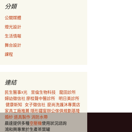
分類
公關媒體
燈光設計
生活情報
舞台設計
課程
連結
民生醫事X光
昱倫生物科技
龍田診所
婦幼徵信社
廖桂聲中醫診所
明日美診所
健康新知
女子徵信社
麼尚洗護沐專賣店
家具工廠推薦
隱形鐵窗
辦公傢俱規劃
基隆
婚紗
道具製作
消防水帶
晨達提供多種
空壓機
使用狀況諮詢
鴻和興專業於生產茶葉罐