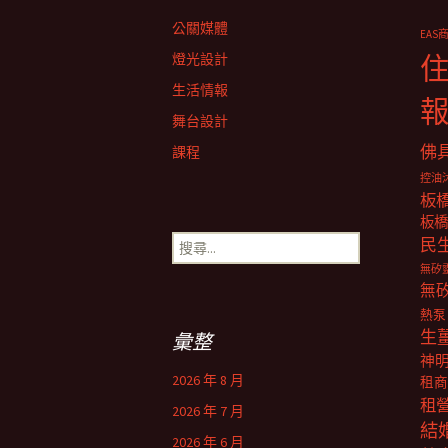
導
公關媒體
EAS
覽
燈光設計
生活情報
舞台設計
佛
課程
控油
板
板橋
搜
民
尋
無矽
關
無
鍵
熱泵
字:
生
彙整
神
2026 年 8 月
租商
租
2026 年 7 月
結
2026 年 6 月