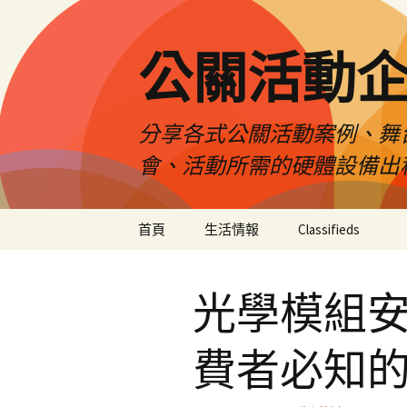
公關活動
分享各式公關活動案例、舞
會、活動所需的硬體設備出
跳
首頁
生活情報
Classifieds
至
主
要
光學模組
內
容
費者必知