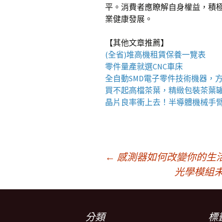
平。消費者應瞭解自身權益，積
業健康發展。
【其他文章推薦】
(全省)
堆高機
租賃保養一覽表
零件量產就選
CNC車床
全自動
SMD電子零件技術機器
，
買不起高檔茶葉，精緻包裝
茶葉
晶片良率衝上去！
半導體機械手
文
←
感測器如何改變你的生
光學模組
章
分類
標