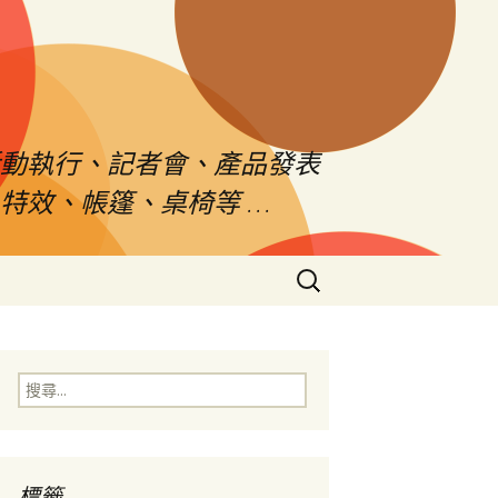
活動執行、記者會、產品發表
特效、帳篷、桌椅等 …
搜
尋
關
鍵
字:
搜
尋
關
鍵
字:
標籤