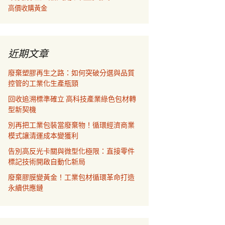
高價收購黃金
近期文章
廢棄塑膠再生之路：如何突破分選與品質
控管的工業化生產瓶頸
回收追溯標準確立 高科技產業綠色包材轉
型新契機
別再把工業包裝當廢棄物！循環經濟商業
模式讓清運成本變獲利
告別高反光卡關與微型化極限：直接零件
標記技術開啟自動化新局
廢棄膠膜變黃金！工業包材循環革命打造
永續供應鏈