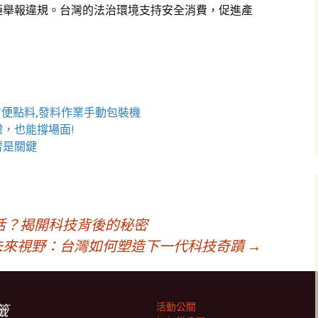
極舉報違規。台灣的法治環境支持安全消費，促進產
方便點料,發料作業手動包裝機
罐
，也能撐場面!
臂
是關鍵
活？揭開科技背後的秘密
未來視野：台灣如何塑造下一代科技奇蹟
→
活動公關
籤