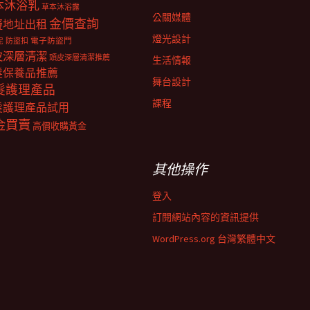
本沐浴乳
草本沐浴露
公關媒體
金價查詢
擬地址出租
燈光設計
電子防盜門
防盜扣
泥
皮深層清潔
頭皮深層清潔推薦
生活情報
髮保養品推薦
舞台設計
髮護理產品
課程
髮護理產品試用
金買賣
高價收購黃金
其他操作
登入
訂閱網站內容的資訊提供
WordPress.org 台灣繁體中文