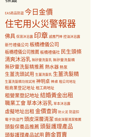
今日金價
EAS商品防盜
住宅用火災警報器
印章
佛具
保濕沐浴露
感應門神
控油沐浴露
板橋禮儀公司
新竹禮儀公司
民生頭條
板橋禮儀公司推薦
板橋禮儀社
清爽沐浴乳
無矽靈洗髮乳
無矽靈洗髮精
無矽靈洗髮精推薦
熱水器
熱泵
生薑洗髮精
生薑洗頭試用
生薑洗髮乳
神明桌
神桌
生薑洗髮精功效試用
租公司地址
租商業登記地址
租工商地址
結婚黃金出租
租營業登記地址
職業工會
草本沐浴乳
草本沐浴露
金價查詢
虛擬地址出租
防盜扣
防火泥
頭皮深層清潔
電子防盜門
頭皮深層清潔推薦
頭髮護理產品
頭髮保養品推薦
飾金買賣
頭髮護理產品試用