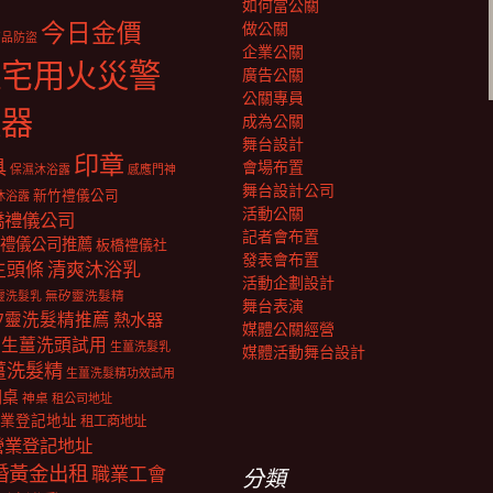
如何當公關
今日金價
做公關
商品防盜
企業公關
住宅用火災警
廣告公關
公關專員
報器
成為公關
舞台設計
印章
具
會場布置
保濕沐浴露
感應門神
舞台設計公司
新竹禮儀公司
沐浴露
活動公關
橋禮儀公司
記者會布置
禮儀公司推薦
板橋禮儀社
發表會布置
生頭條
清爽沐浴乳
活動企劃設計
靈洗髮乳
無矽靈洗髮精
舞台表演
矽靈洗髮精推薦
熱水器
媒體公關經營
生薑洗頭試用
生薑洗髮乳
媒體活動舞台設計
薑洗髮精
生薑洗髮精功效試用
明桌
神桌
租公司地址
業登記地址
租工商地址
營業登記地址
婚黃金出租
職業工會
分類