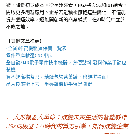
術，降低初期成本。從長遠來看，HGX將與5G和IoT結合，
開啟更多創新應用。企業若能積極擁抱這些變化，不僅能
提升營運效率，還能開創新的商業模式，在AI時代中立於
不敗之地。
【其他文章推薦】
(全省)
堆高機
租賃保養一覽表
零件量產就選
CNC車床
全自動
SMD電子零件技術機器
，方便點料,發料作業手動包
裝機
買不起高檔茶葉，精緻包裝
茶葉罐
，也能撐場面!
晶片良率衝上去！
半導體機械手臂
是關鍵
文
←
人形機器人革命：改變未來生活的智能夥伴
HGX伺服器：AI時代的算力引擎，如何改變企業