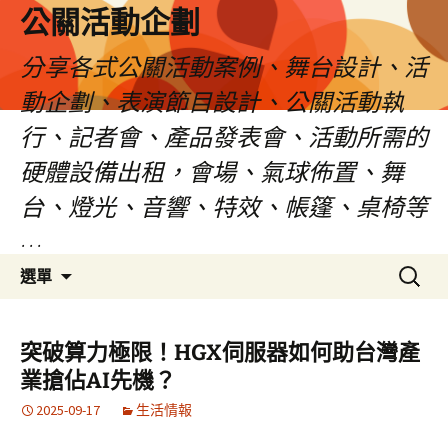
公關活動企劃
分享各式公關活動案例、舞台設計、活
動企劃、表演節目設計、公關活動執
行、記者會、產品發表會、活動所需的
硬體設備出租，會場、氣球佈置、舞
台、燈光、音響、特效、帳篷、桌椅等
…
跳
搜
選單
至
尋
主
關
要
鍵
突破算力極限！HGX伺服器如何助台灣產
內
字:
業搶佔AI先機？
容
2025-09-17
生活情報