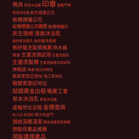
印章
佛具
保濕沐浴露
感應門神
新竹禮儀公司
控油沐浴露
板橋禮儀公司
板橋禮儀公司推薦
板橋禮儀社
民生頭條
清爽沐浴乳
無矽靈洗髮乳
無矽靈洗髮精
無矽靈洗髮精推薦
熱水器
生薑洗頭試用
熱泵
生薑洗髮乳
生薑洗髮精
生薑洗髮精功效試用
神明桌
神桌
租公司地址
租商業登記地址
租工商地址
租營業登記地址
結婚黃金出租
職業工會
草本沐浴乳
草本沐浴露
金價查詢
虛擬地址出租
電子防盜門
防盜扣
防火泥
頭皮深層清潔
頭皮深層清潔推薦
頭髮保養品推薦
頭髮護理產品