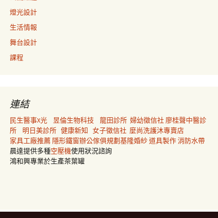
燈光設計
生活情報
舞台設計
課程
連結
民生醫事X光
昱倫生物科技
龍田診所
婦幼徵信社
廖桂聲中醫診
所
明日美診所
健康新知
女子徵信社
麼尚洗護沐專賣店
家具工廠推薦
隱形鐵窗
辦公傢俱規劃
基隆婚紗
道具製作
消防水帶
晨達提供多種
空壓機
使用狀況諮詢
鴻和興專業於生產茶葉罐