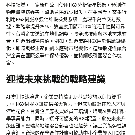
科技領域，一家新創公司使用HGX分析衛星影像，預測作
物產量與病蟲害，幫助農民減少損失。在金融業，某銀行
利用HGX伺服器強化詐騙檢測系統，處理千萬筆交易數
據，準確率提升25%。這些應用顯示HGX的泛用性與可靠
性。台灣企業透過在地化調整，將全球技術與本地需求結
合，創造出獨特價值。例如，製造業將HGX用於供應鏈優
化，即時調整生產計劃以應對市場變化。這種敏捷性讓台
灣企業在國際競爭中保持優勢，並持續吸引國際合作機
會。
迎接未來挑戰的戰略建議
AI技術快速演進，企業需持續更新基礎設施以保持競爭
力。HGX伺服器雖提供強大算力，但成功關鍵在於人才與
流程配合。台灣企業應投資於員工培訓，培養AI與資料科
學專業能力。同時，選擇可擴充的HGX配置，避免未來升
級困難。雲端與地端混合部署也是趨勢，讓企業能彈性調
度資源。台灣的產學合作計畫可協助中小企業導入HGX技