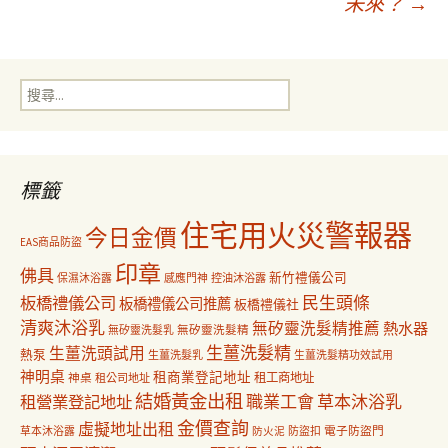
未來？
→
章
導
搜
尋
覽
關
鍵
字:
標籤
住宅用火災警報器
今日金價
EAS商品防盜
印章
佛具
新竹禮儀公司
保濕沐浴露
感應門神
控油沐浴露
民生頭條
板橋禮儀公司
板橋禮儀公司推薦
板橋禮儀社
清爽沐浴乳
無矽靈洗髮精推薦
熱水器
無矽靈洗髮乳
無矽靈洗髮精
生薑洗髮精
生薑洗頭試用
熱泵
生薑洗髮乳
生薑洗髮精功效試用
神明桌
租商業登記地址
神桌
租工商地址
租公司地址
結婚黃金出租
職業工會
草本沐浴乳
租營業登記地址
金價查詢
虛擬地址出租
電子防盜門
草本沐浴露
防盜扣
防火泥