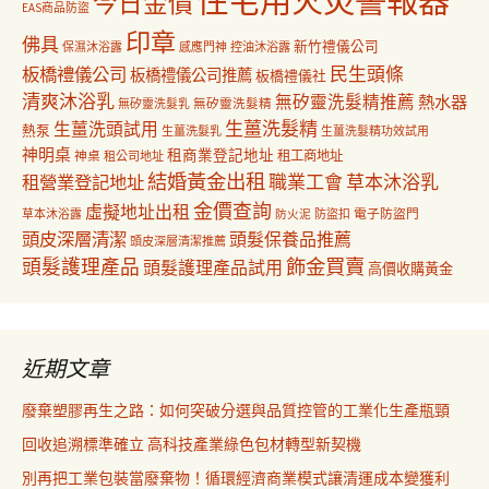
住宅用火災警報器
今日金價
EAS商品防盜
印章
佛具
新竹禮儀公司
保濕沐浴露
感應門神
控油沐浴露
民生頭條
板橋禮儀公司
板橋禮儀公司推薦
板橋禮儀社
清爽沐浴乳
無矽靈洗髮精推薦
熱水器
無矽靈洗髮乳
無矽靈洗髮精
生薑洗髮精
生薑洗頭試用
熱泵
生薑洗髮乳
生薑洗髮精功效試用
神明桌
租商業登記地址
神桌
租工商地址
租公司地址
結婚黃金出租
職業工會
草本沐浴乳
租營業登記地址
金價查詢
虛擬地址出租
電子防盜門
草本沐浴露
防盜扣
防火泥
頭皮深層清潔
頭髮保養品推薦
頭皮深層清潔推薦
飾金買賣
頭髮護理產品
頭髮護理產品試用
高價收購黃金
近期文章
廢棄塑膠再生之路：如何突破分選與品質控管的工業化生產瓶頸
回收追溯標準確立 高科技產業綠色包材轉型新契機
別再把工業包裝當廢棄物！循環經濟商業模式讓清運成本變獲利