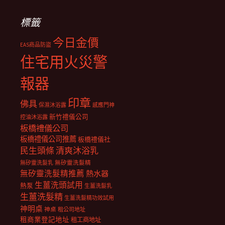
標籤
今日金價
EAS商品防盜
住宅用火災警
報器
印章
佛具
保濕沐浴露
感應門神
新竹禮儀公司
控油沐浴露
板橋禮儀公司
板橋禮儀公司推薦
板橋禮儀社
民生頭條
清爽沐浴乳
無矽靈洗髮乳
無矽靈洗髮精
無矽靈洗髮精推薦
熱水器
生薑洗頭試用
熱泵
生薑洗髮乳
生薑洗髮精
生薑洗髮精功效試用
神明桌
神桌
租公司地址
租商業登記地址
租工商地址