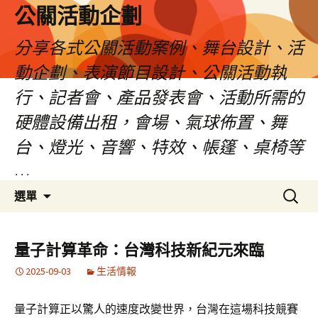
公關活動企劃
分享各式公關活動案例、舞台設計、活
動企劃、表演節目設計、公關活動執
行、記者會、產品發表會、活動所需的
硬體設備出租，會場、氣球佈置、舞
台、燈光、音響、特效、帳篷、桌椅等
…
跳
搜
選單
至
尋
主
關
要
鍵
量子計算革命：台灣科技新紀元來臨
內
字:
2025-09-03
生活情報
容
量子計算正以驚人的速度改變世界，台灣在這場科技競賽