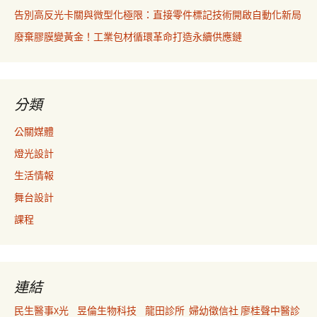
告別高反光卡關與微型化極限：直接零件標記技術開啟自動化新局
廢棄膠膜變黃金！工業包材循環革命打造永續供應鏈
分類
公關媒體
燈光設計
生活情報
舞台設計
課程
連結
民生醫事X光
昱倫生物科技
龍田診所
婦幼徵信社
廖桂聲中醫診