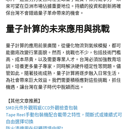
來可望在亞洲市場佔據重要地位。持續的投資和創新將確
保台灣不會錯過量子革命帶來的機會。
量子計算的未來應用與挑戰
量子計算的應用前景廣闊，從優化物流到氣候模擬，都可
能徹底改變行業面貌。然而，挑戰也不少，包括技術門檻
高、成本昂貴，以及需要專業人才。台灣必須加強教育培
訓，培養更多量子專家，同時解決硬件穩定性等問題。儘
管如此，隨著技術成熟，量子計算將逐步融入日常生活，
為社會帶來巨大效益。我們需要積極應對這些挑戰，抓住
機遇，讓台灣在量子時代中脫穎而出。
【其他文章推薦】
SMD元件外觀瑕疵
CCD外觀檢查包裝
Tape Reel手動包裝機
配合載帶之特性，間斷式或連續式可
自由選擇切換
防火漆
適用在何種環境中呢?