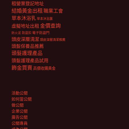
租營業登記地址
結婚黃金出租
職業工會
草本沐浴乳
草本沐浴露
金價查詢
虛擬地址出租
電子防盜門
防盜扣
防火泥
頭皮深層清潔
頭皮深層清潔推薦
頭髮保養品推薦
頭髮護理產品
頭髮護理產品試用
飾金買賣
高價收購黃金
活動公關
如何當公關
做公關
企業公關
廣告公關
公關專員