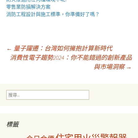
零售業
防損解決方案
消防工程
設計與施工標準，你準備好了嗎？
文
←
量子躍遷：台灣如何擁抱計算新時代
消費性電子趨勢2024：你不能錯過的創新產品
與市場洞察
→
章
導
搜
尋
覽
關
鍵
字:
標籤