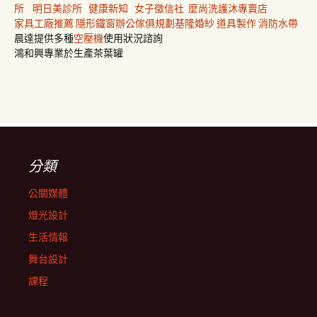
所
明日美診所
健康新知
女子徵信社
麼尚洗護沐專賣店
家具工廠推薦
隱形鐵窗
辦公傢俱規劃
基隆婚紗
道具製作
消防水帶
晨達提供多種
空壓機
使用狀況諮詢
鴻和興專業於生產茶葉罐
分類
公關媒體
燈光設計
生活情報
舞台設計
課程