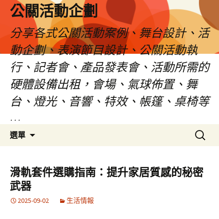
公關活動企劃
分享各式公關活動案例、舞台設計、活
動企劃、表演節目設計、公關活動執
行、記者會、產品發表會、活動所需的
硬體設備出租，會場、氣球佈置、舞
台、燈光、音響、特效、帳篷、桌椅等
…
跳
搜
選單
至
尋
主
關
要
鍵
滑軌套件選購指南：提升家居質感的秘密
內
字:
武器
容
2025-09-02
生活情報