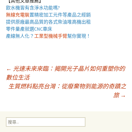
【其他文章推薦】
飲水機
皆有含淨水功能嗎?
無線充電裝
置
精密加工元件等產品之經銷
提供原廠最高品質的各式柴油
堆高機
出租
零件量產就選
CNC車床
產線無人化？
工業型機械手臂
幫你實現！
文
←
光速未來來臨：揭開光子晶片如何重塑你的
數位生活
生質燃料點亮台灣：從廢棄物到能源的奇蹟之
章
旅
→
導
搜
覽
尋