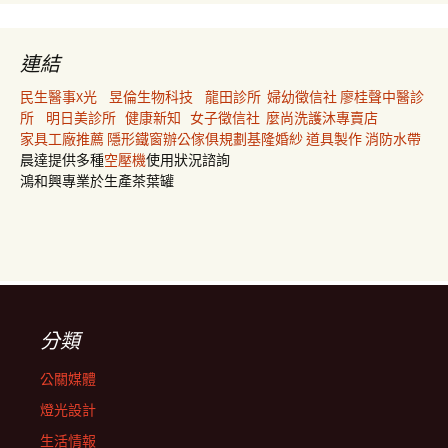
連結
民生醫事X光
昱倫生物科技
龍田診所
婦幼徵信社
廖桂聲中醫診
所
明日美診所
健康新知
女子徵信社
麼尚洗護沐專賣店
家具工廠推薦
隱形鐵窗
辦公傢俱規劃
基隆婚紗
道具製作
消防水帶
晨達提供多種
空壓機
使用狀況諮詢
鴻和興專業於生產茶葉罐
分類
公關媒體
燈光設計
生活情報