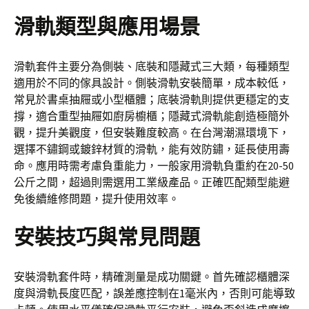
滑軌類型與應用場景
滑軌套件主要分為側裝、底裝和隱藏式三大類，每種類型
適用於不同的傢具設計。側裝滑軌安裝簡單，成本較低，
常見於書桌抽屜或小型櫃體；底裝滑軌則提供更穩定的支
撐，適合重型抽屜如廚房櫥櫃；隱藏式滑軌能創造極簡外
觀，提升美觀度，但安裝難度較高。在台灣潮濕環境下，
選擇不鏽鋼或鍍鋅材質的滑軌，能有效防鏽，延長使用壽
命。應用時需考慮負重能力，一般家用滑軌負重約在20-50
公斤之間，超過則需選用工業級產品。正確匹配類型能避
免後續維修問題，提升使用效率。
安裝技巧與常見問題
安裝滑軌套件時，精確測量是成功關鍵。首先確認櫃體深
度與滑軌長度匹配，誤差應控制在1毫米內，否則可能導致