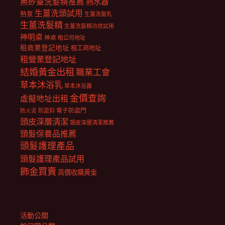
無矽靈洗髮精推薦
熱水器
生薑洗頭試用
熱泵
生薑洗髮乳
生薑洗髮精
生薑洗髮精功效試用
神明桌
神桌
租公司地址
租商業登記地址
租工商地址
租營業登記地址
結婚黃金出租
職業工會
草本沐浴乳
草本沐浴露
金價查詢
虛擬地址出租
電子防盜門
防盜扣
防火泥
頭皮深層清潔
頭皮深層清潔推薦
頭髮保養品推薦
頭髮護理產品
頭髮護理產品試用
飾金買賣
高價收購黃金
活動公關