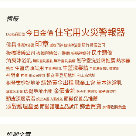
關
鍵
字:
標籤
住宅用火災警報器
今日金價
EAS商品防盜
印章
佛具
新竹禮儀公司
保濕沐浴露
感應門神
控油沐浴露
民生頭條
板橋禮儀公司
板橋禮儀公司推薦
板橋禮儀社
清爽沐浴乳
無矽靈洗髮精推薦
熱水器
無矽靈洗髮乳
無矽靈洗髮精
生薑洗髮精
生薑洗頭試用
熱泵
生薑洗髮乳
生薑洗髮精功效試用
神明桌
租商業登記地址
神桌
租工商地址
租公司地址
結婚黃金出租
職業工會
草本沐浴乳
租營業登記地址
金價查詢
虛擬地址出租
電子防盜門
草本沐浴露
防盜扣
防火泥
頭皮深層清潔
頭髮保養品推薦
頭皮深層清潔推薦
飾金買賣
頭髮護理產品
頭髮護理產品試用
高價收購黃金
近期文章