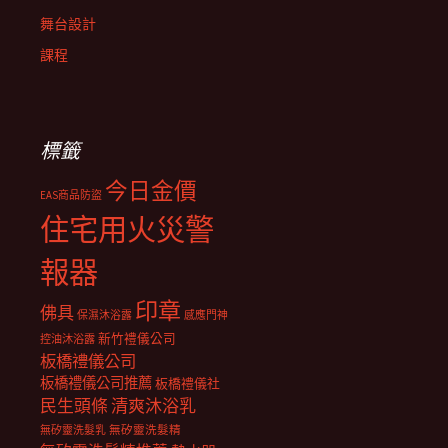
舞台設計
課程
標籤
今日金價
EAS商品防盜
住宅用火災警
報器
印章
佛具
保濕沐浴露
感應門神
新竹禮儀公司
控油沐浴露
板橋禮儀公司
板橋禮儀公司推薦
板橋禮儀社
民生頭條
清爽沐浴乳
無矽靈洗髮乳
無矽靈洗髮精