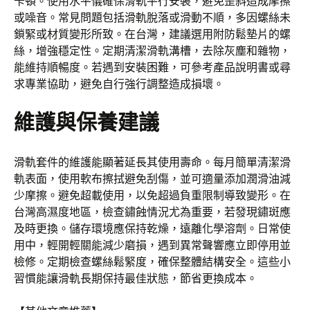
卡頓。使用水平儀確保滑軌平行安裝，避免歪斜造成摩擦
或噪音。常見問題包括滑軌脫落或滑動不順，多因螺絲未
鎖緊或材質變形所致。在台灣，建議選用附防鬆墊片的螺
絲，增強穩定性。定期清潔滑軌溝槽，去除灰塵和雜物，
能維持順暢度。若遇到安裝困難，可參考產品說明書或尋
求專業協助，避免自行強行調整造成損壞。
維護與保養建議
滑軌套件的維護能顯著延長其使用壽命。每月簡單清潔滑
軌表面，使用軟布擦拭避免刮傷，並可適量添加潤滑油減
少摩擦。避免超載使用，以免超過負重限制導致變形。在
台灣高濕度地區，檢查鏽蝕情況尤為重要，若發現鏽斑應
及時更換。儲存環境應保持乾燥，遠離化學溶劑。日常使
用中，輕開輕關能減少磨損，遇到異常聲響應立即停用並
檢修。定期檢查螺絲鬆緊度，確保整體結構安全。這些小
習慣能讓滑軌長期保持最佳狀態，節省更換成本。