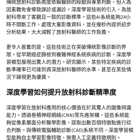
傳統放射科診斷高度依賴醫師的經驗與專業判斷，但人為
因素難免會導致誤診或漏診。深度學習技術的引入，為放
射科帶來了客觀且一致的診斷標準。這些AI系統能夠24小
時不間斷工作，處理大量影像資料，並在幾秒內提供初步
分析結果，大大減輕了放射科醫師的工作負擔。
更令人振奮的是，這些技術正在突破傳統影像診斷的界
限。從早期癌症篩檢到複雜神經系統疾病的診斷，深度學
習模型展現出驚人的潛力。研究顯示，某些特定疾病的診
斷準確率已可達到資深放射科醫師的水準，甚至在某些情
況下錶現更為優異。
深度學習如何提升放射科診斷精準度
深度學習在放射科應用的核心價值在於其驚人的圖像辨識
能力。透過卷積神經網絡(CNN)等先進架構，這些系統能
夠從像素層面分析醫學影像，提取出數百個特徵點進行綜
合判斷。與傳統電腦輔助診斷(CAD)系統不同，深度學習模
型能夠自主學習影像特徵，無需人工定義特徵規則。