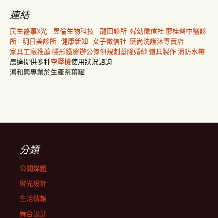
連結
民生醫事X光
昱倫生物科技
龍田診所
婦幼徵信社
廖桂聲中醫診
所
明日美診所
健康新知
女子徵信社
麼尚洗護沐專賣店
家具工廠推薦
隱形鐵窗
辦公傢俱規劃
基隆婚紗
道具製作
消防水帶
晨達提供多種
空壓機
使用狀況諮詢
鴻和興專業於生產茶葉罐
分類
公關媒體
燈光設計
生活情報
舞台設計