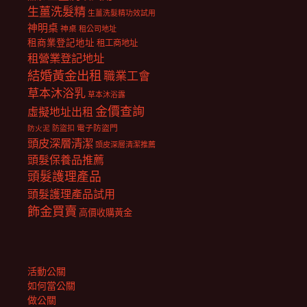
生薑洗髮精
生薑洗髮精功效試用
神明桌
神桌
租公司地址
租商業登記地址
租工商地址
租營業登記地址
結婚黃金出租
職業工會
草本沐浴乳
草本沐浴露
金價查詢
虛擬地址出租
電子防盜門
防盜扣
防火泥
頭皮深層清潔
頭皮深層清潔推薦
頭髮保養品推薦
頭髮護理產品
頭髮護理產品試用
飾金買賣
高價收購黃金
活動公關
如何當公關
做公關