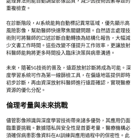
處理算法則能自動調整影像品質，減少因技術因素導致的
重複檢查。
在診斷階段，AI系統能夠自動標記異常區域，優先顯示高
風險影像，幫助醫師快速聚焦關鍵問題。自然語言處理技
術則可將醫師的口述診斷自動轉換為結構化報告，大幅減
少文書工作時間。這些改變不僅提升工作效率，更讓放射
科醫師能夠將更多時間投入臨床決策與病患溝通。
未來，隨著5G技術的普及，遠距放射診斷將成為可能。深
度學習系統可作為第一線篩檢工具，在偏遠地區提供即時
初步診斷，再由資深放射科醫師進行遠距確認，實現醫療
資源的優化分配。
倫理考量與未來挑戰
儘管影像辨識與深度學習技術帶來諸多優勢，其應用仍面
臨重要挑戰。數據隱私與安全性是首要考量，醫療機構必
須確保病患影像資料在AI訓練與應用過程中的保密性。此