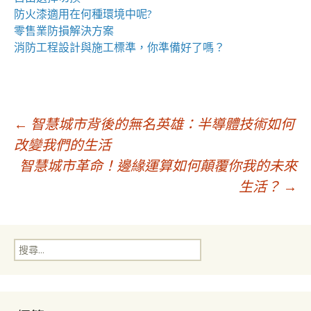
防火漆
適用在何種環境中呢?
零售業
防損解決方案
消防工程
設計與施工標準，你準備好了嗎？
文
←
智慧城市背後的無名英雄：半導體技術如何
改變我們的生活
智慧城市革命！邊緣運算如何顛覆你我的未來
章
生活？
→
導
搜
覽
尋
關
鍵
字: