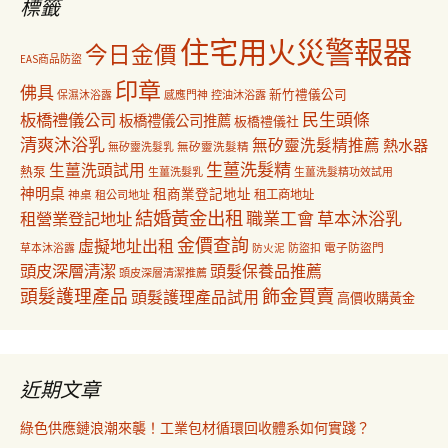
標籤
住宅用火災警報器
今日金價
EAS商品防盜
印章
佛具
新竹禮儀公司
保濕沐浴露
感應門神
控油沐浴露
民生頭條
板橋禮儀公司
板橋禮儀公司推薦
板橋禮儀社
清爽沐浴乳
無矽靈洗髮精推薦
熱水器
無矽靈洗髮乳
無矽靈洗髮精
生薑洗髮精
生薑洗頭試用
熱泵
生薑洗髮乳
生薑洗髮精功效試用
神明桌
租商業登記地址
神桌
租工商地址
租公司地址
結婚黃金出租
職業工會
草本沐浴乳
租營業登記地址
金價查詢
虛擬地址出租
電子防盜門
草本沐浴露
防盜扣
防火泥
頭皮深層清潔
頭髮保養品推薦
頭皮深層清潔推薦
飾金買賣
頭髮護理產品
頭髮護理產品試用
高價收購黃金
近期文章
綠色供應鏈浪潮來襲！工業包材循環回收體系如何實踐？