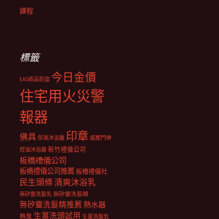
課程
標籤
今日金價
EAS商品防盜
住宅用火災警
報器
印章
佛具
保濕沐浴露
感應門神
新竹禮儀公司
控油沐浴露
板橋禮儀公司
板橋禮儀公司推薦
板橋禮儀社
民生頭條
清爽沐浴乳
無矽靈洗髮乳
無矽靈洗髮精
無矽靈洗髮精推薦
熱水器
生薑洗頭試用
熱泵
生薑洗髮乳