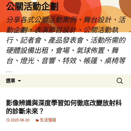
公關活動企劃
分享各式公關活動案例、舞台設計、活
動企劃、表演節目設計、公關活動執
行、記者會、產品發表會、活動所需的
硬體設備出租，會場、氣球佈置、舞
台、燈光、音響、特效、帳篷、桌椅等
…
跳
搜
選單
至
尋
主
關
要
鍵
影像辨識與深度學習如何徹底改變放射科
內
字:
的診斷未來？
容
2025-08-20
生活情報