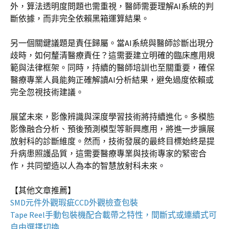
外，算法透明度問題也需重視，醫師需要理解AI系統的判
斷依據，而非完全依賴黑箱運算結果。
另一個關鍵議題是責任歸屬。當AI系統與醫師診斷出現分
歧時，如何釐清醫療責任？這需要建立明確的臨床應用規
範與法律框架。同時，持續的醫師培訓也至關重要，確保
醫療專業人員能夠正確解讀AI分析結果，避免過度依賴或
完全忽視技術建議。
展望未來，影像辨識與深度學習技術將持續進化。多模態
影像融合分析、預後預測模型等新興應用，將進一步擴展
放射科的診斷維度。然而，技術發展的最終目標始終是提
升病患照護品質，這需要醫療專業與技術專家的緊密合
作，共同塑造以人為本的智慧放射科未來。
【其他文章推薦】
SMD元件外觀瑕疵
CCD外觀檢查包裝
Tape Reel手動包裝機
配合載帶之特性，間斷式或連續式可
自由選擇切換