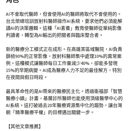
AI不會取代醫師，但會使用AI的醫師將取代不會使用的。
台北榮總培訓放射科醫師操作AI系統，要求他們必須能解
讀AI的決策邏輯。這種「AI素養」教育使醫師從單純影像
判讀者，轉型為AI輸出的把關者與臨床整合者。
新的醫療分工模式正在成形。在高雄某區域醫院，AI負責
篩檢90%的正常影像，放射科醫師集中處理10%的異常案
例。這種模式讓醫師每日工作量減少40%，卻能多發現
15%的早期病變。AI成為醫療人力不足的最佳解方，特別
在夜間與假日時段。
最具革命性的是AI帶來的醫療民主化。透過衛福部「智慧
醫療小鎮」計畫，基層診所醫師也能使用頂級醫學中心的
AI系統。這打破過去20年醫療資源集中化的趨勢，讓台灣
朝「精準醫療平權」的目標邁出關鍵一步。
【其他文章推薦】