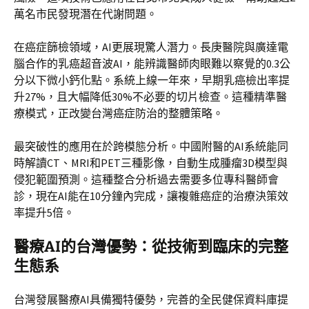
萬名市民發現潛在代謝問題。
在癌症篩檢領域，AI更展現驚人潛力。長庚醫院與廣達電
腦合作的乳癌超音波AI，能辨識醫師肉眼難以察覺的0.3公
分以下微小鈣化點。系統上線一年來，早期乳癌檢出率提
升27%，且大幅降低30%不必要的切片檢查。這種精準醫
療模式，正改變台灣癌症防治的整體策略。
最突破性的應用在於跨模態分析。中國附醫的AI系統能同
時解讀CT、MRI和PET三種影像，自動生成腫瘤3D模型與
侵犯範圍預測。這種整合分析過去需要多位專科醫師會
診，現在AI能在10分鐘內完成，讓複雜癌症的治療決策效
率提升5倍。
醫療AI的台灣優勢：從技術到臨床的完整
生態系
台灣發展醫療AI具備獨特優勢，完善的全民健保資料庫提