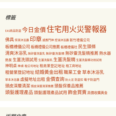
關
鍵
字:
標籤
住宅用火災警報器
今日金價
EAS商品防盜
印章
佛具
新竹禮儀公司
保濕沐浴露
感應門神
控油沐浴露
民生頭條
板橋禮儀公司
板橋禮儀公司推薦
板橋禮儀社
清爽沐浴乳
無矽靈洗髮精推薦
熱水器
無矽靈洗髮乳
無矽靈洗髮精
生薑洗髮精
生薑洗頭試用
熱泵
生薑洗髮乳
生薑洗髮精功效試用
神明桌
租商業登記地址
神桌
租工商地址
租公司地址
結婚黃金出租
職業工會
草本沐浴乳
租營業登記地址
金價查詢
虛擬地址出租
電子防盜門
草本沐浴露
防盜扣
防火泥
頭皮深層清潔
頭髮保養品推薦
頭皮深層清潔推薦
飾金買賣
頭髮護理產品
頭髮護理產品試用
高價收購黃金