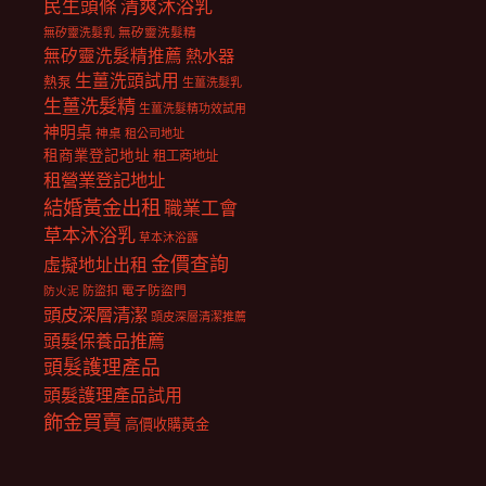
民生頭條
清爽沐浴乳
無矽靈洗髮乳
無矽靈洗髮精
無矽靈洗髮精推薦
熱水器
生薑洗頭試用
熱泵
生薑洗髮乳
生薑洗髮精
生薑洗髮精功效試用
神明桌
神桌
租公司地址
租商業登記地址
租工商地址
租營業登記地址
結婚黃金出租
職業工會
草本沐浴乳
草本沐浴露
金價查詢
虛擬地址出租
電子防盜門
防盜扣
防火泥
頭皮深層清潔
頭皮深層清潔推薦
頭髮保養品推薦
頭髮護理產品
頭髮護理產品試用
飾金買賣
高價收購黃金