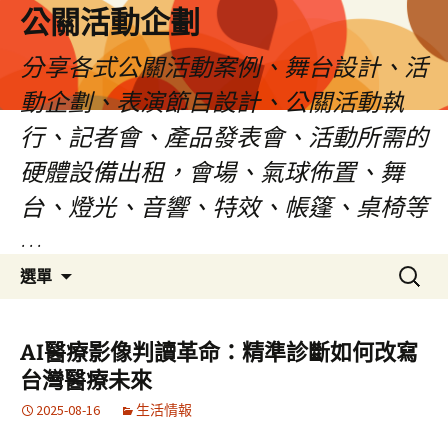
公關活動企劃
分享各式公關活動案例、舞台設計、活
動企劃、表演節目設計、公關活動執
行、記者會、產品發表會、活動所需的
硬體設備出租，會場、氣球佈置、舞
台、燈光、音響、特效、帳篷、桌椅等
…
跳
搜
選單
至
尋
主
關
要
鍵
AI醫療影像判讀革命：精準診斷如何改寫
內
字:
台灣醫療未來
容
2025-08-16
生活情報