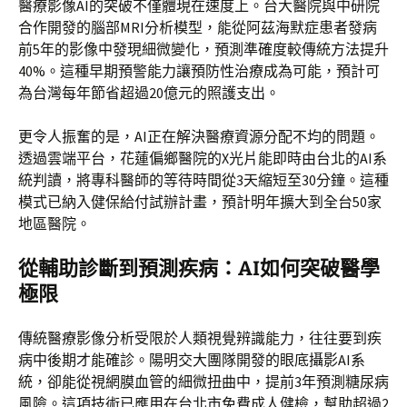
醫療影像AI的突破不僅體現在速度上。台大醫院與中研院
合作開發的腦部MRI分析模型，能從阿茲海默症患者發病
前5年的影像中發現細微變化，預測準確度較傳統方法提升
40%。這種早期預警能力讓預防性治療成為可能，預計可
為台灣每年節省超過20億元的照護支出。
更令人振奮的是，AI正在解決醫療資源分配不均的問題。
透過雲端平台，花蓮偏鄉醫院的X光片能即時由台北的AI系
統判讀，將專科醫師的等待時間從3天縮短至30分鐘。這種
模式已納入健保給付試辦計畫，預計明年擴大到全台50家
地區醫院。
從輔助診斷到預測疾病：AI如何突破醫學
極限
傳統醫療影像分析受限於人類視覺辨識能力，往往要到疾
病中後期才能確診。陽明交大團隊開發的眼底攝影AI系
統，卻能從視網膜血管的細微扭曲中，提前3年預測糖尿病
風險。這項技術已應用在台北市免費成人健檢，幫助超過2