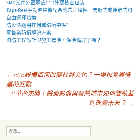
SMD元件外觀瑕疵
CCD外觀檢查包裝
Tape Reel手動包裝機
配合載帶之特性，間斷式或連續式可
自由選擇切換
防火漆
適用在何種環境中呢?
零售業
防損解決方案
消防工程
設計與施工標準，你準備好了嗎？
文
←
RGB設備如何改變社群文化？一場視覺與情
感的狂歡
AI革命來襲！醫療影像與智慧城市如何雙軌並
章
進改變未來？
→
導
搜
覽
尋