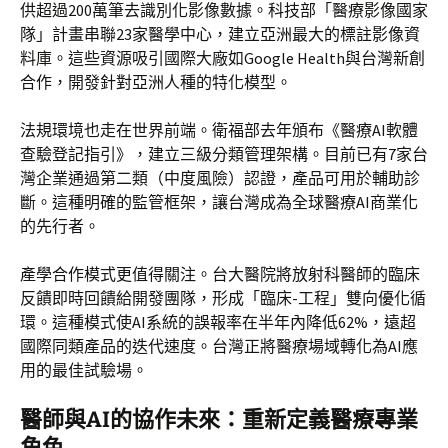
供超過200萬筆去識別化影像數據。科技部「醫療影像國家
隊」計畫串聯23家醫學中心，建立亞洲最大的標註影像資
料庫。這些資源吸引國際大廠如Google Health與台灣新創
合作，開發針對亞洲人種的特化模型。
法規環境也走在世界前端。衛福部去年頒布《醫療AI軟體
查驗登記指引》，建立三級分類管理架構。目前已有7家台
灣企業通過第二類（中度風險）認證，產品可用於輔助診
斷。這種明確的監管框架，讓台灣成為全球醫療AI商業化
的先行者。
產學合作模式更值得關注。台大醫院將放射科醫師的臨床
反饋即時回饋給開發團隊，形成「臨床-工程」雙向優化循
環。這種模式使AI系統的誤報率在半年內降低62%，遠超
國際同類產品的迭代速度。台灣正將醫療場域轉化為AI應
用的最佳試驗場。
醫師與AI的協作未來：重新定義醫療專業
角色