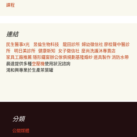
課程
連結
民生醫事X光
昱倫生物科技
龍田診所
婦幼徵信社
廖桂聲中醫診
所
明日美診所
健康新知
女子徵信社
麼尚洗護沐專賣店
家具工廠推薦
隱形鐵窗
辦公傢俱規劃
基隆婚紗
道具製作
消防水帶
晨達提供多種
空壓機
使用狀況諮詢
鴻和興專業於生產茶葉罐
分類
公關媒體