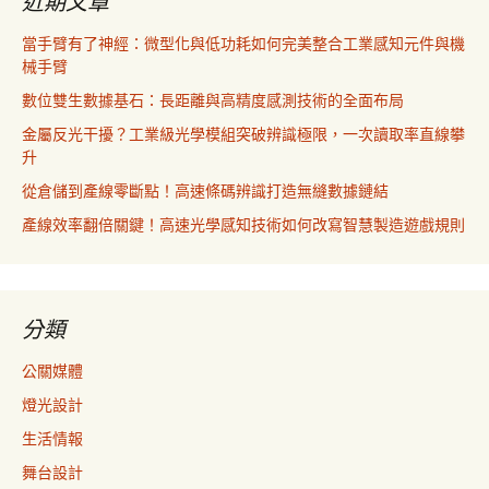
近期文章
當手臂有了神經：微型化與低功耗如何完美整合工業感知元件與機
械手臂
數位雙生數據基石：長距離與高精度感測技術的全面布局
金屬反光干擾？工業級光學模組突破辨識極限，一次讀取率直線攀
升
從倉儲到產線零斷點！高速條碼辨識打造無縫數據鏈結
產線效率翻倍關鍵！高速光學感知技術如何改寫智慧製造遊戲規則
分類
公關媒體
燈光設計
生活情報
舞台設計