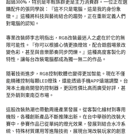
超過300%，特別是年輕族群更是主力消費群。一位正在選
購配件的張同學說：『這不只是電腦，這是我的身份象
徵。』這種將科技與藝術結合的趨勢，正在重新定義人們
對電腦的認知。
專業改裝師李志明指出，RGB改裝最迷人之處在於它的無
限可能性。『你可以根據心情更換燈效，配合遊戲場景改
變色彩，甚至與音樂節奏同步閃爍。』這種高度客製化的
特性，讓每台改裝電腦都成為獨一無二的作品。
隨著技術進步，RGB控制軟體也變得更加智能。現在不僅
能精確控制每顆LED燈珠，還能透過手機APP遠端調整。台
灣本土廠商開發的控制器，更因性價比高而廣受好評，甚
至外銷到東南亞市場。
這股改裝熱潮也帶動周邊產業發展。從客製化線材到專用
機殼，各種創新產品不斷推陳出新。在台中舉辦的改裝大
賽中，參賽作品已從單純的燈光效果，發展到結合水冷系
統、特殊材質運用等進階技術，展現台灣改裝玩家的創意