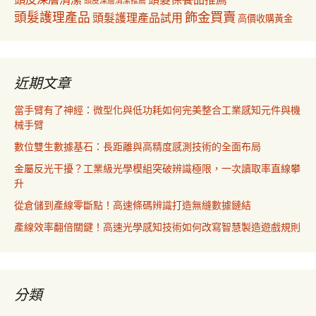
頭皮深層清潔推薦
飾金買賣
頭髮護理產品
頭髮護理產品試用
高價收購黃金
近期文章
當手臂有了神經：微型化與低功耗如何完美整合工業感知元件與機
械手臂
數位雙生數據基石：長距離與高精度感測技術的全面布局
金屬反光干擾？工業級光學模組突破辨識極限，一次讀取率直線攀
升
從倉儲到產線零斷點！高速條碼辨識打造無縫數據鏈結
產線效率翻倍關鍵！高速光學感知技術如何改寫智慧製造遊戲規則
分類