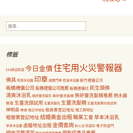
導
搜
覽
尋
關
鍵
字:
標籤
住宅用火災警報器
今日金價
EAS商品防盜
印章
佛具
新竹禮儀公司
保濕沐浴露
感應門神
控油沐浴露
民生頭條
板橋禮儀公司
板橋禮儀公司推薦
板橋禮儀社
清爽沐浴乳
無矽靈洗髮精推薦
熱水器
無矽靈洗髮乳
無矽靈洗髮精
生薑洗髮精
生薑洗頭試用
熱泵
生薑洗髮乳
生薑洗髮精功效試用
神明桌
租商業登記地址
神桌
租工商地址
租公司地址
結婚黃金出租
職業工會
草本沐浴乳
租營業登記地址
金價查詢
虛擬地址出租
電子防盜門
草本沐浴露
防盜扣
防火泥
頭皮深層清潔
頭髮保養品推薦