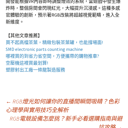
開發能根據VR內容即時調整燈效的系統，當遊戲中發生爆
炸時，整個房間會閃現紅光，大幅提升沉浸感。這種多感
官體驗的創新，預示著RGB改裝將超越視覺範疇，進入全
新維度。
【其他文章推薦】
買不起高檔茶葉，精緻包裝
茶葉罐
，也能撐場面!
SMD electronic parts counting machine
哪裡買的到省力省空間，方便攜帶的
購物推車
?
空壓機
這裡買最划算!
塑膠射出工廠
一條龍製造服務
文
←
RGB燈光如何讓你的直播間瞬間吸睛？色彩
心理學與實用技巧全解析
RGB電競設備怎麼挑？新手必看選購指南與避
章
坑攻略
→