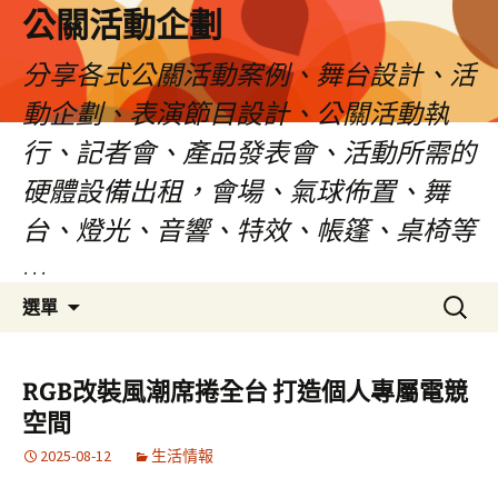
公關活動企劃
分享各式公關活動案例、舞台設計、活
動企劃、表演節目設計、公關活動執
行、記者會、產品發表會、活動所需的
硬體設備出租，會場、氣球佈置、舞
台、燈光、音響、特效、帳篷、桌椅等
…
跳
搜
選單
至
尋
主
關
要
鍵
RGB改裝風潮席捲全台 打造個人專屬電競
內
字:
空間
容
2025-08-12
生活情報