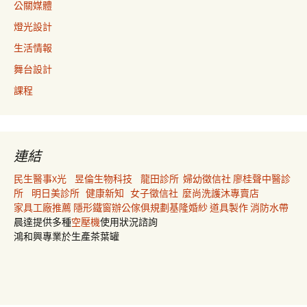
公關媒體
燈光設計
生活情報
舞台設計
課程
連結
民生醫事X光
昱倫生物科技
龍田診所
婦幼徵信社
廖桂聲中醫診
所
明日美診所
健康新知
女子徵信社
麼尚洗護沐專賣店
家具工廠推薦
隱形鐵窗
辦公傢俱規劃
基隆婚紗
道具製作
消防水帶
晨達提供多種
空壓機
使用狀況諮詢
鴻和興專業於生產茶葉罐