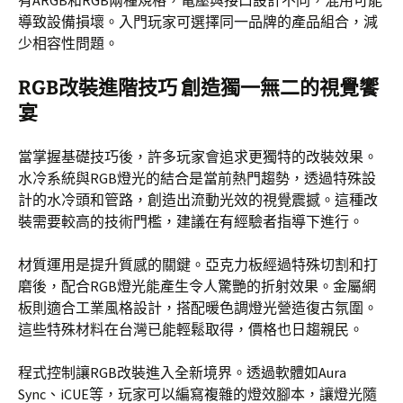
有ARGB和RGB兩種規格，電壓與接口設計不同，混用可能
導致設備損壞。入門玩家可選擇同一品牌的產品組合，減
少相容性問題。
RGB改裝進階技巧 創造獨一無二的視覺饗
宴
當掌握基礎技巧後，許多玩家會追求更獨特的改裝效果。
水冷系統與RGB燈光的結合是當前熱門趨勢，透過特殊設
計的水冷頭和管路，創造出流動光效的視覺震撼。這種改
裝需要較高的技術門檻，建議在有經驗者指導下進行。
材質運用是提升質感的關鍵。亞克力板經過特殊切割和打
磨後，配合RGB燈光能產生令人驚艷的折射效果。金屬網
板則適合工業風格設計，搭配暖色調燈光營造復古氛圍。
這些特殊材料在台灣已能輕鬆取得，價格也日趨親民。
程式控制讓RGB改裝進入全新境界。透過軟體如Aura
Sync、iCUE等，玩家可以編寫複雜的燈效腳本，讓燈光隨