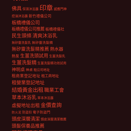
印章
佛具
保濕沐浴露
感應門神
新竹禮儀公司
控油沐浴露
板橋禮儀公司
板橋禮儀公司推薦
板橋禮儀社
民生頭條
清爽沐浴乳
無矽靈洗髮乳
無矽靈洗髮精
無矽靈洗髮精推薦
熱水器
生薑洗頭試用
熱泵
生薑洗髮乳
生薑洗髮精
生薑洗髮精功效試用
神明桌
神桌
租公司地址
租商業登記地址
租工商地址
租營業登記地址
結婚黃金出租
職業工會
草本沐浴乳
草本沐浴露
金價查詢
虛擬地址出租
電子防盜門
防盜扣
防火泥
頭皮深層清潔
頭皮深層清潔推薦
頭髮保養品推薦