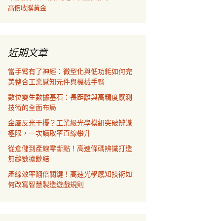
高價收購黃金
近期文章
當手臂有了神經：微型化與低功耗如何完
美整合工業感知元件與機械手臂
數位雙生數據基石：長距離與高精度感測
技術的全面布局
金屬反光干擾？工業級光學模組突破辨識
極限，一次讀取率直線攀升
從倉儲到產線零斷點！高速條碼辨識打造
無縫數據鏈結
產線效率翻倍關鍵！高速光學感知技術如
何改寫智慧製造遊戲規則