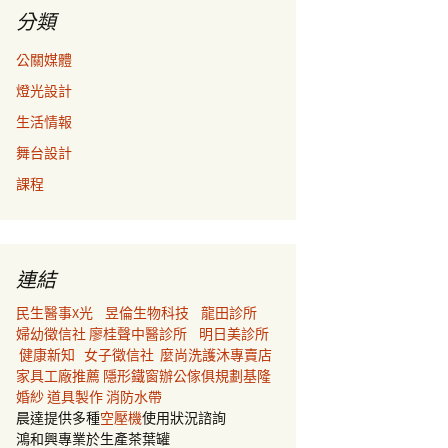
分類
公關媒體
燈光設計
生活情報
舞台設計
課程
連結
民生醫事X光
昱倫生物科技
龍田診所
婦幼徵信社
廖桂聲中醫診所
明日美診所
健康新知
女子徵信社
麼尚洗護沐專賣店
家具工廠推薦
隱形鐵窗
辦公傢俱規劃
基隆
婚紗
道具製作
消防水帶
晨達提供多種
空壓機
使用狀況諮詢
鴻和興專業於生產茶葉罐