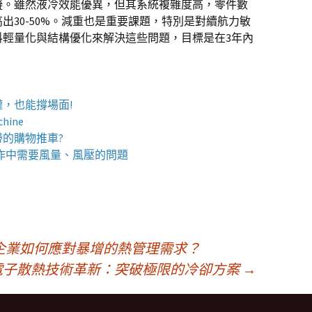
礙。雖然液冷效能優異，但其系統複雜度高，零件數
出30-50%。減重也是重要課題，特別是對續航力敏
料輕量化與結構優化來解決這些問題，目標是在3年內
罐
，也能撐場面!
chine
帶的
購物推車
?
作中需要風量、風壓的問題
企業如何應對暴增的熱管理需求？
電子散熱技術革新：突破極限的冷卻方案
→