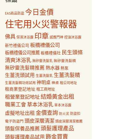
今日金價
EAS商品防盜
住宅用火災警報器
印章
佛具
保濕沐浴露
感應門神
控油沐浴露
板橋禮儀公司
新竹禮儀公司
民生頭條
板橋禮儀公司推薦
板橋禮儀社
清爽沐浴乳
無矽靈洗髮乳
無矽靈洗髮精
無矽靈洗髮精推薦
熱水器
熱泵
生薑洗髮精
生薑洗頭試用
生薑洗髮乳
神明桌
神桌
生薑洗髮精功效試用
租公司地址
租商業登記地址
租工商地址
結婚黃金出租
租營業登記地址
職業工會
草本沐浴乳
草本沐浴露
金價查詢
虛擬地址出租
防盜扣
防火泥
頭皮深層清潔
電子防盜門
頭皮深層清潔推薦
頭髮護理產品
頭髮保養品推薦
飾金買賣
頭髮護理產品試用