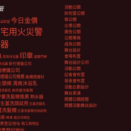
活動公關
籤
如何當公關
今日金價
做公關
商品防盜
企業公關
住宅用火災警
廣告公關
公關專員
報器
成為公關
舞台設計
印章
具
會場布置
保濕沐浴露
感應門神
舞台設計公司
新竹禮儀公司
沐浴露
活動公關
橋禮儀公司
記者會布置
禮儀公司推薦
板橋禮儀社
發表會布置
生頭條
清爽沐浴乳
活動企劃設計
靈洗髮乳
無矽靈洗髮精
舞台表演
矽靈洗髮精推薦
熱水器
媒體公關經營
生薑洗頭試用
生薑洗髮乳
媒體活動舞台設計
薑洗髮精
生薑洗髮精功效試用
明桌
神桌
租公司地址
業登記地址
租工商地址
營業登記地址