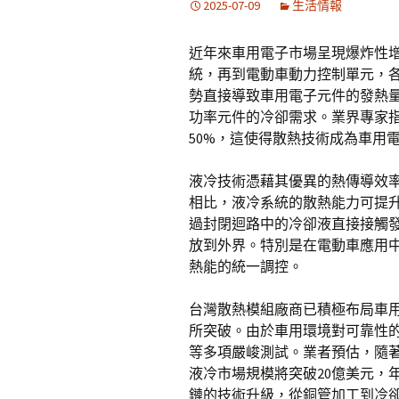
2025-07-09
生活情報
近年來車用電子市場呈現爆炸性增
統，再到電動車動力控制單元，
勢直接導致車用電子元件的發熱
功率元件的冷卻需求。業界專家指
50%，這使得散熱技術成為車用
液冷技術憑藉其優異的熱傳導效
相比，液冷系統的散熱能力可提升
過封閉迴路中的冷卻液直接接觸
放到外界。特別是在電動車應用
熱能的統一調控。
台灣散熱模組廠商已積極布局車
所突破。由於車用環境對可靠性
等多項嚴峻測試。業者預估，隨著
液冷市場規模將突破20億美元，
鏈的技術升級，從銅管加工到冷