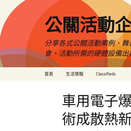
公關活動
分享各式公關活動案例、舞
會、活動所需的硬體設備出
跳
首頁
生活情報
Classifieds
至
主
要
車用電子爆
內
容
術成散熱