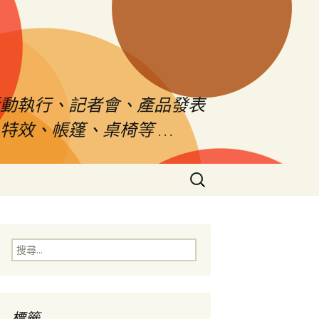
活動執行、記者會、產品發表
特效、帳篷、桌椅等 …
搜
尋
關
鍵
字:
搜
尋
關
鍵
字:
標籤