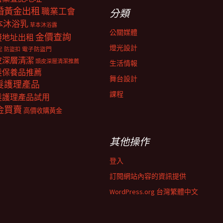
婚黃金出租
職業工會
分類
本沐浴乳
草本沐浴露
公關媒體
金價查詢
擬地址出租
燈光設計
電子防盜門
防盜扣
泥
皮深層清潔
頭皮深層清潔推薦
生活情報
髮保養品推薦
舞台設計
髮護理產品
課程
髮護理產品試用
金買賣
高價收購黃金
其他操作
登入
訂閱網站內容的資訊提供
WordPress.org 台灣繁體中文