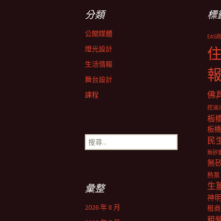
分類
標
導
公關媒體
EAS
覽
燈光設計
生活情報
舞台設計
佛
課程
控油
板
板橋
搜
民
尋
無矽
關
無
鍵
熱泵
字:
生
彙整
神
2026 年 8 月
租商
租