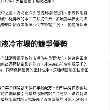
提升40%，大幅優化了系統效能。
重中之重。為防止冷卻液洩漏導致短路，系統採用雙
卻液也從傳統的水乙二醇混合液，發展為具備更高沸
這些創新使液冷系統即使在極端工況下，仍能確保車
用液冷市場的競爭優勢
在全球消費電子散熱市場佔有重要地位。這為進軍車
地廠商憑藉精密製造能力，能生產出符合車規要求的
內，同時保持優異的密封性能。這種精密加工技術正
與企業合作開發出多種專利配方。例如具有自修復功
生時自動填補；高導熱係數的鋁合金材料，透過特殊
。這些創新材料大幅提高了液冷系統的可靠度與使用