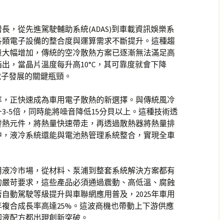
長，從先進駕駛輔助系統(ADAS)到車載資訊娛樂系
各類電子設備的整合度與運算需求不斷提升。這種趨
量大幅增加，傳統的空冷散熱方案已逐漸無法滿足高
出，當晶片溫度每升高10°C，其可靠度就會下降
電子發展的關鍵瓶頸。
率，正快速成為車用電子散熱的新選擇。與傳統風冷
3-5倍，同時能將噪音降低15分貝以上。這種技術透
發熱元件，將熱量快速帶走，再透過散熱器將熱量排
中，液冷系統還能與電池熱管理系統整合，實現全車
用液冷市場，從材料、泵浦到整套系統解決方案都有
的嚴苛要求，這些產品必須通過震動、高低溫、腐蝕
自動駕駛等級提升與車聯網應用普及，2025年車用
年複合成長率高達25%。這波商機也帶動上下游供應
卻液配方都出現創新突破。