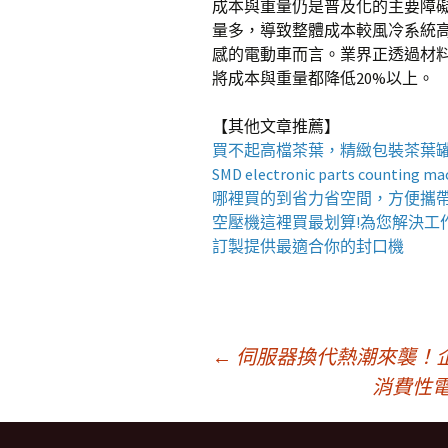
成本與重量仍是普及化的主要障
量多，導致整體成本較風冷系統高
感的電動車而言。業界正透過材
將成本與重量都降低20%以上。
【其他文章推薦】
買不起高檔茶葉，精緻包裝
茶葉
SMD electronic parts counting ma
哪裡買的到省力省空間，方便攜
空壓機
這裡買最划算!為您解決工
訂製提供最適合你的
封口機
文
←
伺服器換代熱潮來襲！
消費性
章