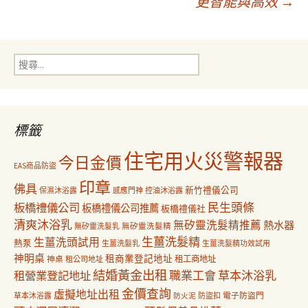
更智能與高效
→
導
搜
覽
尋
關
鍵
字:
標籤
住宅用火災警報器
今日金價
EAS商品防盜
印章
佛具
新竹禮儀公司
保濕沐浴露
感應門神
控油沐浴露
民生頭條
板橋禮儀公司
板橋禮儀公司推薦
板橋禮儀社
清爽沐浴乳
無矽靈洗髮精推薦
熱水器
無矽靈洗髮乳
無矽靈洗髮精
生薑洗髮精
生薑洗頭試用
熱泵
生薑洗髮乳
生薑洗髮精功效試用
神明桌
租商業登記地址
神桌
租工商地址
租公司地址
結婚黃金出租
職業工會
草本沐浴乳
租營業登記地址
金價查詢
虛擬地址出租
電子防盜門
草本沐浴露
防盜扣
防火泥