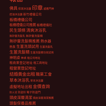
印章
佛具
保濕沐浴露
感應門神
新竹禮儀公司
控油沐浴露
板橋禮儀公司
板橋禮儀公司推薦
板橋禮儀社
民生頭條
清爽沐浴乳
無矽靈洗髮乳
無矽靈洗髮精
無矽靈洗髮精推薦
熱水器
生薑洗頭試用
熱泵
生薑洗髮乳
生薑洗髮精
生薑洗髮精功效試用
神明桌
神桌
租公司地址
租商業登記地址
租工商地址
租營業登記地址
結婚黃金出租
職業工會
草本沐浴乳
草本沐浴露
金價查詢
虛擬地址出租
電子防盜門
防盜扣
防火泥
頭皮深層清潔
頭皮深層清潔推薦
頭髮保養品推薦