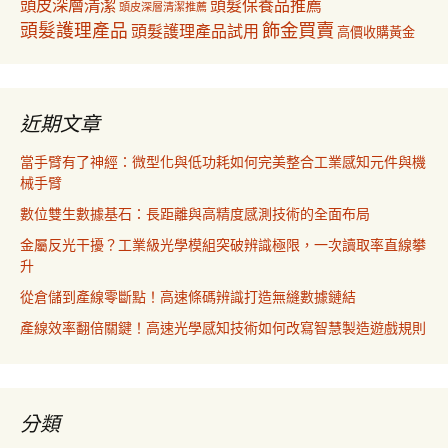
頭皮深層清潔
頭髮保養品推薦
頭皮深層清潔推薦
飾金買賣
頭髮護理產品
頭髮護理產品試用
高價收購黃金
近期文章
當手臂有了神經：微型化與低功耗如何完美整合工業感知元件與機
械手臂
數位雙生數據基石：長距離與高精度感測技術的全面布局
金屬反光干擾？工業級光學模組突破辨識極限，一次讀取率直線攀
升
從倉儲到產線零斷點！高速條碼辨識打造無縫數據鏈結
產線效率翻倍關鍵！高速光學感知技術如何改寫智慧製造遊戲規則
分類