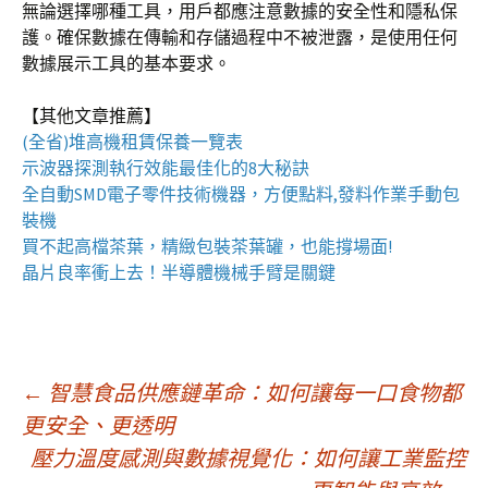
無論選擇哪種工具，用戶都應注意數據的安全性和隱私保
護。確保數據在傳輸和存儲過程中不被泄露，是使用任何
數據展示工具的基本要求。
【其他文章推薦】
(全省)
堆高機
租賃保養一覽表
示波器
探測執行效能最佳化的8大秘訣
全自動
SMD電子零件技術機器
，方便點料,發料作業手動包
裝機
買不起高檔茶葉，精緻包裝
茶葉罐
，也能撐場面!
晶片良率衝上去！
半導體機械手臂
是關鍵
文
←
智慧食品供應鏈革命：如何讓每一口食物都
更安全、更透明
壓力溫度感測與數據視覺化：如何讓工業監控
章