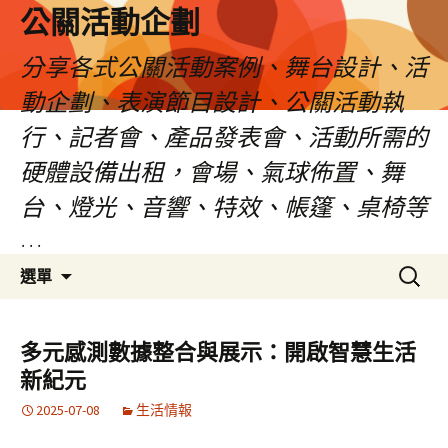
公關活動企劃
分享各式公關活動案例、舞台設計、活
動企劃、表演節目設計、公關活動執
行、記者會、產品發表會、活動所需的
硬體設備出租，會場、氣球佈置、舞
台、燈光、音響、特效、帳篷、桌椅等
…
跳
搜
選單
至
尋
主
關
要
鍵
多元感測數據整合與展示：開啟智慧生活
內
字:
新紀元
容
2025-07-08
生活情報