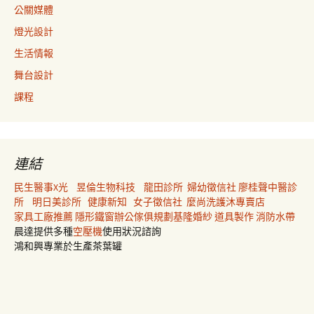
公關媒體
燈光設計
生活情報
舞台設計
課程
連結
民生醫事X光
昱倫生物科技
龍田診所
婦幼徵信社
廖桂聲中醫診
所
明日美診所
健康新知
女子徵信社
麼尚洗護沐專賣店
家具工廠推薦
隱形鐵窗
辦公傢俱規劃
基隆婚紗
道具製作
消防水帶
晨達提供多種
空壓機
使用狀況諮詢
鴻和興專業於生產茶葉罐