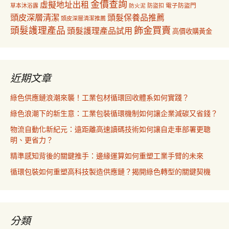
金價查詢
虛擬地址出租
電子防盜門
草本沐浴露
防盜扣
防火泥
頭皮深層清潔
頭髮保養品推薦
頭皮深層清潔推薦
飾金買賣
頭髮護理產品
頭髮護理產品試用
高價收購黃金
近期文章
綠色供應鏈浪潮來襲！工業包材循環回收體系如何實踐？
綠色浪潮下的新生意：工業包裝循環機制如何讓企業減碳又省錢？
物流自動化新紀元：遠距離高速讀碼技術如何讓自走車部署更聰
明、更省力？
精準感知背後的關鍵推手：邊緣運算如何重塑工業手臂的未來
循環包裝如何重塑高科技製造供應鏈？揭開綠色轉型的關鍵契機
分類