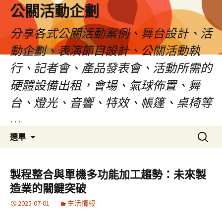
公關活動企劃
分享各式公關活動案例、舞台設計、活
動企劃、表演節目設計、公關活動執
行、記者會、產品發表會、活動所需的
硬體設備出租，會場、氣球佈置、舞
台、燈光、音響、特效、帳篷、桌椅等
…
跳
搜
選單
至
尋
主
關
要
鍵
製程整合與單機多功能加工趨勢：未來製
內
字:
造業的關鍵突破
容
2025-07-01
生活情報