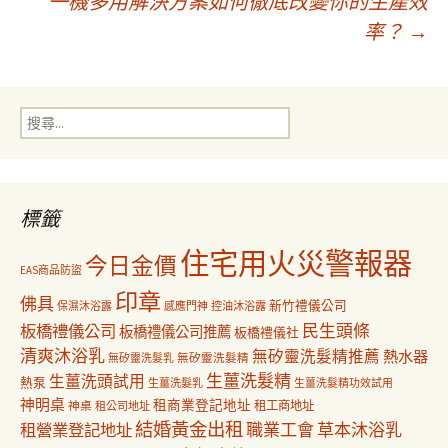
一機多用解決方案如何徹底改變你的生產效
章
率？
→
導
搜
覽
尋
關
鍵
字:
標籤
住宅用火災警報器
今日金價
EAS商品防盜
印章
佛具
新竹禮儀公司
保濕沐浴露
感應門神
控油沐浴露
民生頭條
板橋禮儀公司
板橋禮儀公司推薦
板橋禮儀社
清爽沐浴乳
無矽靈洗髮精推薦
熱水器
無矽靈洗髮乳
無矽靈洗髮精
生薑洗髮精
生薑洗頭試用
熱泵
生薑洗髮乳
生薑洗髮精功效試用
神明桌
租商業登記地址
神桌
租工商地址
租公司地址
結婚黃金出租
職業工會
草本沐浴乳
租營業登記地址