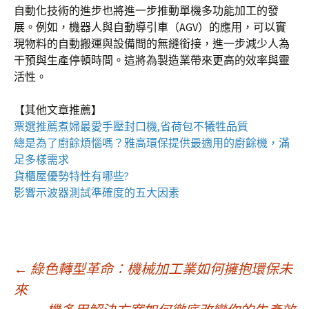
自動化技術的進步也將進一步推動單機多功能加工的發
展。例如，機器人與自動導引車（AGV）的應用，可以實
現物料的自動搬運與設備間的無縫銜接，進一步減少人為
干預與生產停頓時間。這將為製造業帶來更高的效率與靈
活性。
【其他文章推薦】
票選推薦煮婦最愛手壓
封口機
,省荷包不犧牲品質
總是為了廚餘煩惱嗎？雅高環保提供最適用的
廚餘機
，滿
足多樣需求
貨櫃屋
優勢特性有哪些?
影響
示波器
測試準確度的五大因素
文
←
綠色轉型革命：機械加工業如何擁抱環保未
來