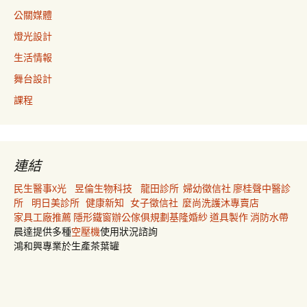
公關媒體
燈光設計
生活情報
舞台設計
課程
連結
民生醫事X光
昱倫生物科技
龍田診所
婦幼徵信社
廖桂聲中醫診
所
明日美診所
健康新知
女子徵信社
麼尚洗護沐專賣店
家具工廠推薦
隱形鐵窗
辦公傢俱規劃
基隆婚紗
道具製作
消防水帶
晨達提供多種
空壓機
使用狀況諮詢
鴻和興專業於生產茶葉罐