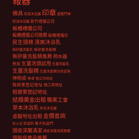
報器
印章
佛具
保濕沐浴露
感應門神
新竹禮儀公司
控油沐浴露
板橋禮儀公司
板橋禮儀公司推薦
板橋禮儀社
民生頭條
清爽沐浴乳
無矽靈洗髮乳
無矽靈洗髮精
無矽靈洗髮精推薦
熱水器
生薑洗頭試用
熱泵
生薑洗髮乳
生薑洗髮精
生薑洗髮精功效試用
神明桌
神桌
租公司地址
租商業登記地址
租工商地址
租營業登記地址
結婚黃金出租
職業工會
草本沐浴乳
草本沐浴露
金價查詢
虛擬地址出租
電子防盜門
防盜扣
防火泥
頭皮深層清潔
頭皮深層清潔推薦
頭髮保養品推薦