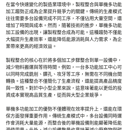
在當今快速變化的製造業環境中，製程整合與單機多功能
加工趨勢正成為企業提升競爭力的關鍵。傳統的生產模式
往往需要多台設備完成不同工序，不僅佔用大量空間，還
增加了時間與成本。然而，隨著技術的進步，單機多功能
加工設備的出現，讓製程整合成為可能。這種趨勢不僅能
大幅提升生產效率，還能降低能源消耗與人力需求，為企
業帶來更高的經濟效益。
製程整合的核心在於將多個加工步驟整合到單一設備中，
減少物料搬運與等待時間。例如，一台多功能加工中心可
以同時完成銑削、鑽孔、攻牙等工序，無需在不同機台間
轉換。這種整合不僅簡化了生產流程，還能提高產品精度
與一致性。對於中小型企業來說，這意味著能以更低的投
資成本實現高品質生產，從而與大型企業競爭。
單機多功能加工的優勢不僅體現在效率提升上，還能在環
保方面發揮重要作用。傳統生產模式中，多台設備同時運
作會消耗大量能源，而整合後的單機設備則能顯著降低能
源使用量。此外，減少設備數量也意味著減少廢棄物與碳