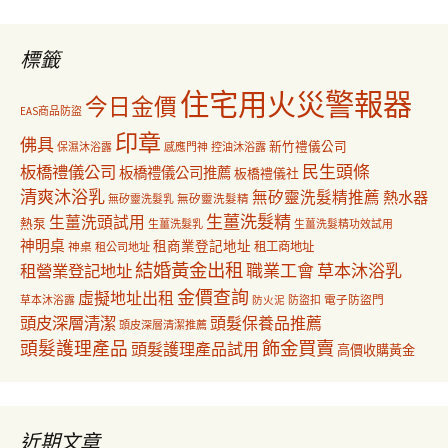
鍵
字:
標籤
住宅用火災警報器
今日金價
EAS商品防盜
印章
佛具
新竹禮儀公司
保濕沐浴露
感應門神
控油沐浴露
民生頭條
板橋禮儀公司
板橋禮儀公司推薦
板橋禮儀社
清爽沐浴乳
無矽靈洗髮精推薦
熱水器
無矽靈洗髮乳
無矽靈洗髮精
生薑洗髮精
生薑洗頭試用
熱泵
生薑洗髮乳
生薑洗髮精功效試用
神明桌
租商業登記地址
神桌
租工商地址
租公司地址
結婚黃金出租
職業工會
草本沐浴乳
租營業登記地址
金價查詢
虛擬地址出租
電子防盜門
草本沐浴露
防盜扣
防火泥
頭皮深層清潔
頭髮保養品推薦
頭皮深層清潔推薦
飾金買賣
頭髮護理產品
頭髮護理產品試用
高價收購黃金
近期文章