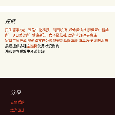
連結
民生醫事X光
昱倫生物科技
龍田診所
婦幼徵信社
廖桂聲中醫診
所
明日美診所
健康新知
女子徵信社
麼尚洗護沐專賣店
家具工廠推薦
隱形鐵窗
辦公傢俱規劃
基隆婚紗
道具製作
消防水帶
晨達提供多種
空壓機
使用狀況諮詢
鴻和興專業於生產茶葉罐
分類
公關媒體
燈光設計