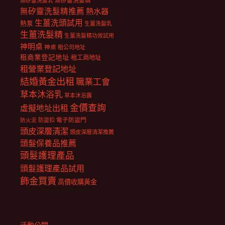
無矽靈洗髮乳
無矽靈洗髮精
無矽靈洗髮精推薦
熱水器
生薑洗頭試用
熱泵
生薑洗髮乳
生薑洗髮精
生薑洗髮精功效試用
神明桌
神桌
租公司地址
租商業登記地址
租工商地址
租營業登記地址
結婚黃金出租
職業工會
草本沐浴乳
草本沐浴露
金價查詢
虛擬地址出租
電子防盜門
防盜扣
防火泥
頭皮深層清潔
頭皮深層清潔推薦
頭髮保養品推薦
頭髮護理產品
頭髮護理產品試用
飾金買賣
高價收購黃金