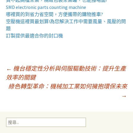
買不起高檔茶葉，精緻包裝
茶葉罐
，也能撐場面!
SMD electronic parts counting machine
哪裡買的到省力省空間，方便攜帶的
購物推車
?
空壓機
這裡買最划算!為您解決工作中需要風量、風壓的問
題
訂製提供最適合你的
封口機
文
←
機台穩定性分析與伺服驅動技術：提升生產
效率的關鍵
綠色轉型革命：機械加工業如何擁抱環保未來
章
→
導
搜
覽
尋
關