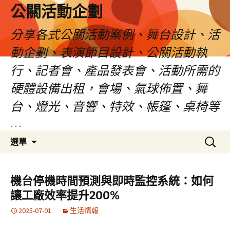
公關活動企劃
分享各式公關活動案例、舞台設計、活
動企劃、表演節目設計、公關活動執
行、記者會、產品發表會、活動所需的
硬體設備出租，會場、氣球佈置、舞
台、燈光、音響、特效、帳篷、桌椅等
…
跳
搜
選單
至
尋
主
關
要
鍵
機台停機時間預測與即時監控系統：如何
內
字:
讓工廠效率提升200%
容
2025-07-01
生活情報