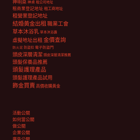
神明桌
神桌
租公司地址
租商業登記地址
租工商地址
租營業登記地址
結婚黃金出租
職業工會
草本沐浴乳
草本沐浴露
金價查詢
虛擬地址出租
電子防盜門
防盜扣
防火泥
頭皮深層清潔
頭皮深層清潔推薦
頭髮保養品推薦
頭髮護理產品
頭髮護理產品試用
飾金買賣
高價收購黃金
活動公關
如何當公關
做公關
企業公關
廣告公關