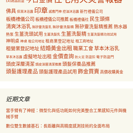
EAS商品防盜
印章
佛具
新竹禮儀公司
保濕沐浴露
感應門神
控油沐浴露
民生頭條
板橋禮儀公司
板橋禮儀公司推薦
板橋禮儀社
清爽沐浴乳
無矽靈洗髮精推薦
熱水器
無矽靈洗髮乳
無矽靈洗髮精
生薑洗髮精
生薑洗頭試用
熱泵
生薑洗髮乳
生薑洗髮精功效試用
神明桌
租商業登記地址
神桌
租工商地址
租公司地址
結婚黃金出租
職業工會
草本沐浴乳
租營業登記地址
金價查詢
虛擬地址出租
電子防盜門
草本沐浴露
防盜扣
防火泥
頭皮深層清潔
頭髮保養品推薦
頭皮深層清潔推薦
飾金買賣
頭髮護理產品
頭髮護理產品試用
高價收購黃金
近期文章
當手臂有了神經：微型化與低功耗如何完美整合工業感知元件與機
械手臂
數位雙生數據基石：長距離與高精度感測技術的全面布局