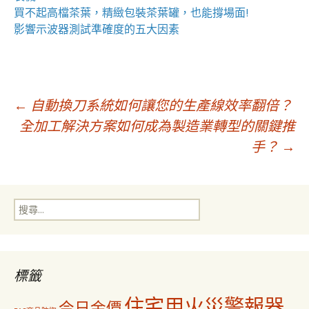
買不起高檔茶葉，精緻包裝
茶葉罐
，也能撐場面!
影響
示波器
測試準確度的五大因素
文
←
自動換刀系統如何讓您的生產線效率翻倍？
全加工解決方案如何成為製造業轉型的關鍵推
手？
→
章
導
搜
尋
覽
關
鍵
字:
標籤
住宅用火災警報器
今日金價