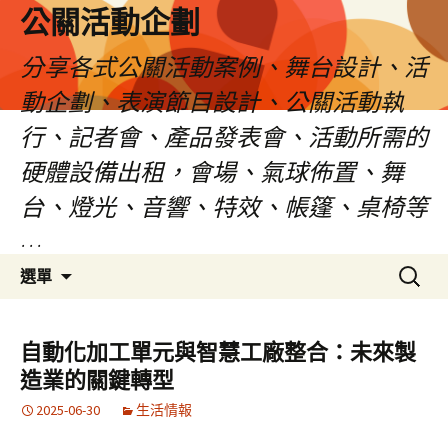
公關活動企劃
分享各式公關活動案例、舞台設計、活
動企劃、表演節目設計、公關活動執
行、記者會、產品發表會、活動所需的
硬體設備出租，會場、氣球佈置、舞
台、燈光、音響、特效、帳篷、桌椅等
…
跳
搜
選單
至
尋
主
關
要
鍵
自動化加工單元與智慧工廠整合：未來製
內
字:
造業的關鍵轉型
容
2025-06-30
生活情報