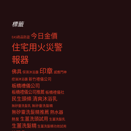
標籤
今日金價
EAS商品防盜
住宅用火災警
報器
印章
佛具
保濕沐浴露
感應門神
新竹禮儀公司
控油沐浴露
板橋禮儀公司
板橋禮儀公司推薦
板橋禮儀社
民生頭條
清爽沐浴乳
無矽靈洗髮乳
無矽靈洗髮精
無矽靈洗髮精推薦
熱水器
生薑洗頭試用
熱泵
生薑洗髮乳
生薑洗髮精
生薑洗髮精功效試用