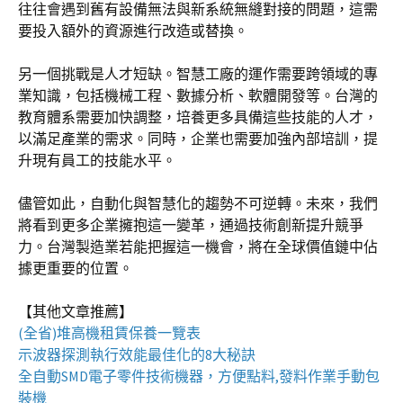
往往會遇到舊有設備無法與新系統無縫對接的問題，這需
要投入額外的資源進行改造或替換。
另一個挑戰是人才短缺。智慧工廠的運作需要跨領域的專
業知識，包括機械工程、數據分析、軟體開發等。台灣的
教育體系需要加快調整，培養更多具備這些技能的人才，
以滿足產業的需求。同時，企業也需要加強內部培訓，提
升現有員工的技能水平。
儘管如此，自動化與智慧化的趨勢不可逆轉。未來，我們
將看到更多企業擁抱這一變革，通過技術創新提升競爭
力。台灣製造業若能把握這一機會，將在全球價值鏈中佔
據更重要的位置。
【其他文章推薦】
(全省)
堆高機
租賃保養一覽表
示波器
探測執行效能最佳化的8大秘訣
全自動
SMD電子零件技術機器
，方便點料,發料作業手動包
裝機