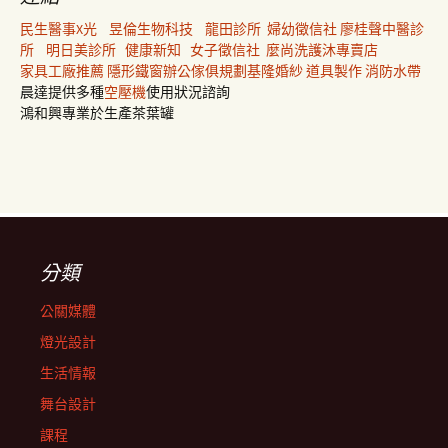
民生醫事X光
昱倫生物科技
龍田診所
婦幼徵信社
廖桂聲中醫診
所
明日美診所
健康新知
女子徵信社
麼尚洗護沐專賣店
家具工廠推薦
隱形鐵窗
辦公傢俱規劃
基隆婚紗
道具製作
消防水帶
晨達提供多種
空壓機
使用狀況諮詢
鴻和興專業於生產茶葉罐
分類
公關媒體
燈光設計
生活情報
舞台設計
課程