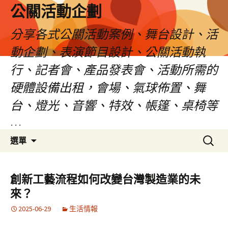
公關活動企劃
分享各式公關活動案例、舞台設計、活
動企劃、表演節目設計、公關活動執
行、記者會、產品發表會、活動所需的
硬體設備出租，會場、氣球佈置、舞
台、燈光、音響、特效、帳篷、桌椅等
…
跳
搜
選單
至
尋
主
關
要
鍵
創新工藝流程如何改變台灣製造業的未
內
字:
來？
容
2025-06-29
生活情報