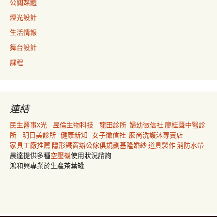
公關媒體
燈光設計
生活情報
舞台設計
課程
連結
民生醫事X光
昱倫生物科技
龍田診所
婦幼徵信社
廖桂聲中醫診
所
明日美診所
健康新知
女子徵信社
麼尚洗護沐專賣店
家具工廠推薦
隱形鐵窗
辦公傢俱規劃
基隆婚紗
道具製作
消防水帶
晨達提供多種
空壓機
使用狀況諮詢
鴻和興專業於生產茶葉罐