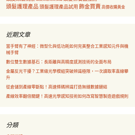
飾金買賣
頭髮護理產品
頭髮護理產品試用
高價收購黃金
近期文章
當手臂有了神經：微型化與低功耗如何完美整合工業感知元件與機
械手臂
數位雙生數據基石：長距離與高精度感測技術的全面布局
金屬反光干擾？工業級光學模組突破辨識極限，一次讀取率直線攀
升
從倉儲到產線零斷點！高速條碼辨識打造無縫數據鏈結
產線效率翻倍關鍵！高速光學感知技術如何改寫智慧製造遊戲規則
分類