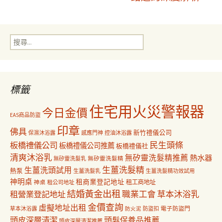
導
搜
覽
尋
關
鍵
字:
標籤
住宅用火災警報器
今日金價
EAS商品防盜
印章
佛具
新竹禮儀公司
保濕沐浴露
感應門神
控油沐浴露
民生頭條
板橋禮儀公司
板橋禮儀公司推薦
板橋禮儀社
清爽沐浴乳
無矽靈洗髮精推薦
熱水器
無矽靈洗髮乳
無矽靈洗髮精
生薑洗髮精
生薑洗頭試用
熱泵
生薑洗髮乳
生薑洗髮精功效試用
神明桌
租商業登記地址
神桌
租工商地址
租公司地址
結婚黃金出租
職業工會
草本沐浴乳
租營業登記地址
金價查詢
虛擬地址出租
電子防盜門
草本沐浴露
防盜扣
防火泥
頭皮深層清潔
頭髮保養品推薦
頭皮深層清潔推薦