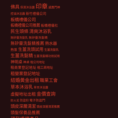
印章
佛具
保濕沐浴露
感應門神
新竹禮儀公司
控油沐浴露
板橋禮儀公司
板橋禮儀公司推薦
板橋禮儀社
民生頭條
清爽沐浴乳
無矽靈洗髮乳
無矽靈洗髮精
無矽靈洗髮精推薦
熱水器
生薑洗頭試用
熱泵
生薑洗髮乳
生薑洗髮精
生薑洗髮精功效試用
神明桌
神桌
租公司地址
租商業登記地址
租工商地址
租營業登記地址
結婚黃金出租
職業工會
草本沐浴乳
草本沐浴露
金價查詢
虛擬地址出租
電子防盜門
防盜扣
防火泥
頭皮深層清潔
頭皮深層清潔推薦
頭髮保養品推薦