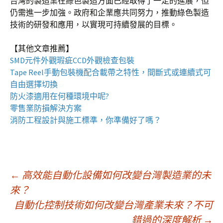
台灣的製造業在綠色製造方面已經取得了一定的進展，但
仍需進一步加強。政府和企業應共同努力，推動綠色製造
技術的研發和應用，以實現可持續發展的目標。
【其他文章推薦】
SMD元件外觀瑕疵
CCD外觀檢查包裝
Tape Reel手動包裝機
配合載帶之特性，間斷式或連續式可
自由選擇切換
防火漆
適用在何種環境中呢?
零售業
防損解決方案
消防工程
設計與施工標準，你準備好了嗎？
文
←
高效能自動化設備如何改變台灣製造業的未
來？
自動化控制技術如何改變台灣產業未來？不可
章
錯過的深度解析
→