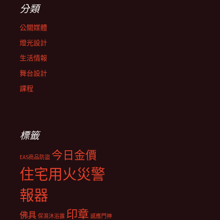
分類
公關媒體
燈光設計
生活情報
舞台設計
課程
標籤
今日金價
EAS商品防盜
住宅用火災警
報器
印章
佛具
保濕沐浴露
感應門神