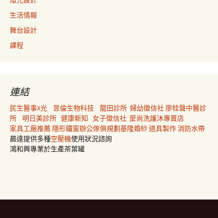
燈光設計
生活情報
舞台設計
課程
連結
民生醫事X光
昱倫生物科技
龍田診所
婦幼徵信社
廖桂聲中醫診
所
明日美診所
健康新知
女子徵信社
麼尚洗護沐專賣店
家具工廠推薦
隱形鐵窗
辦公傢俱規劃
基隆婚紗
道具製作
消防水帶
晨達提供多種
空壓機
使用狀況諮詢
鴻和興專業於生產茶葉罐