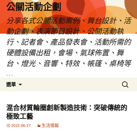
公關活動企劃
分享各式公關活動案例、舞台設計、活
動企劃、表演節目設計、公關活動執
行、記者會、產品發表會、活動所需的
硬體設備出租，會場、氣球佈置、舞
台、燈光、音響、特效、帳篷、桌椅等
…
跳
搜
選單
至
尋
主
關
要
鍵
混合材質輪圈創新製造技術：突破傳統的
內
字:
極致工藝
容
2025-06-27
生活情報