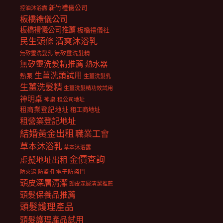
新竹禮儀公司
控油沐浴露
板橋禮儀公司
板橋禮儀公司推薦
板橋禮儀社
民生頭條
清爽沐浴乳
無矽靈洗髮乳
無矽靈洗髮精
無矽靈洗髮精推薦
熱水器
生薑洗頭試用
熱泵
生薑洗髮乳
生薑洗髮精
生薑洗髮精功效試用
神明桌
神桌
租公司地址
租商業登記地址
租工商地址
租營業登記地址
結婚黃金出租
職業工會
草本沐浴乳
草本沐浴露
金價查詢
虛擬地址出租
電子防盜門
防盜扣
防火泥
頭皮深層清潔
頭皮深層清潔推薦
頭髮保養品推薦
頭髮護理產品
頭髮護理產品試用