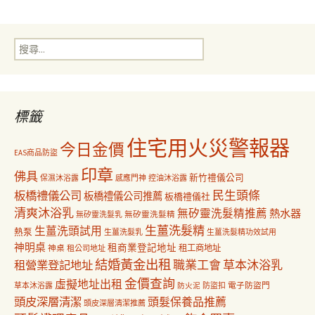
導
搜
覽
尋
關
鍵
字:
標籤
住宅用火災警報器
今日金價
EAS商品防盜
印章
佛具
新竹禮儀公司
保濕沐浴露
感應門神
控油沐浴露
民生頭條
板橋禮儀公司
板橋禮儀公司推薦
板橋禮儀社
清爽沐浴乳
無矽靈洗髮精推薦
熱水器
無矽靈洗髮乳
無矽靈洗髮精
生薑洗髮精
生薑洗頭試用
熱泵
生薑洗髮乳
生薑洗髮精功效試用
神明桌
租商業登記地址
神桌
租工商地址
租公司地址
結婚黃金出租
職業工會
草本沐浴乳
租營業登記地址
金價查詢
虛擬地址出租
電子防盜門
草本沐浴露
防盜扣
防火泥
頭皮深層清潔
頭髮保養品推薦
頭皮深層清潔推薦