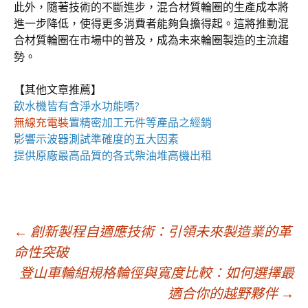
此外，隨著技術的不斷進步，混合材質輪圈的生產成本將
進一步降低，使得更多消費者能夠負擔得起。這將推動混
合材質輪圈在市場中的普及，成為未來輪圈製造的主流趨
勢。
【其他文章推薦】
飲水機
皆有含淨水功能嗎?
無線充電裝
置
精密加工元件等產品之經銷
影響
示波器
測試準確度的五大因素
提供原廠最高品質的各式柴油
堆高機
出租
文
←
創新製程自適應技術：引領未來製造業的革
命性突破
登山車輪組規格輪徑與寬度比較：如何選擇最
章
適合你的越野夥伴
→