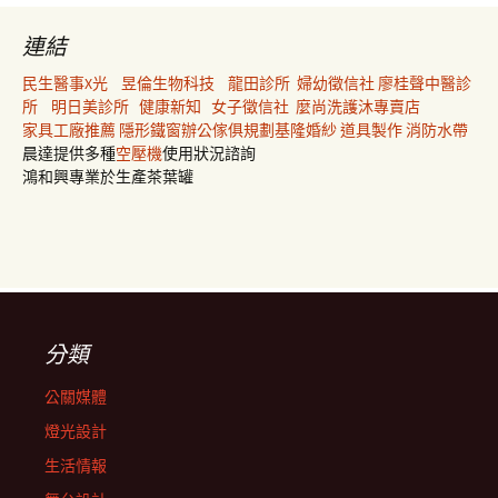
連結
民生醫事X光
昱倫生物科技
龍田診所
婦幼徵信社
廖桂聲中醫診
所
明日美診所
健康新知
女子徵信社
麼尚洗護沐專賣店
家具工廠推薦
隱形鐵窗
辦公傢俱規劃
基隆婚紗
道具製作
消防水帶
晨達提供多種
空壓機
使用狀況諮詢
鴻和興專業於生產茶葉罐
分類
公關媒體
燈光設計
生活情報