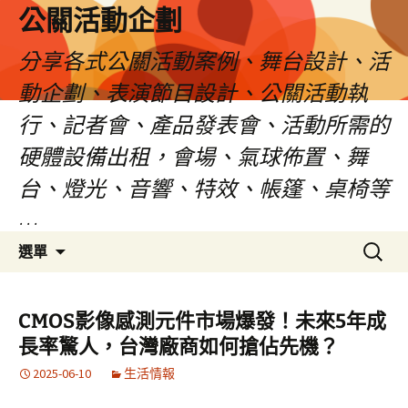
公關活動企劃
分享各式公關活動案例、舞台設計、活
動企劃、表演節目設計、公關活動執
行、記者會、產品發表會、活動所需的
硬體設備出租，會場、氣球佈置、舞
台、燈光、音響、特效、帳篷、桌椅等
…
跳
搜
選單
至
尋
主
關
要
鍵
CMOS影像感測元件市場爆發！未來5年成
內
字:
長率驚人，台灣廠商如何搶佔先機？
容
2025-06-10
生活情報