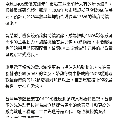
全球CMOS影像感測元件市場正迎來前所未有的增長浪潮。
根據最新研究報告顯示，2023年該市場規模已突破250億美
元，預計到2028年將以年均複合增長率12.5%的速度持續
擴張。
智慧型手機多鏡頭趨勢持續發酵，成為推動CMOS影像感測
需求的主要動力。旗艦機種普遍配備3-4顆鏡頭，中階機種
也開始採用雙鏡頭配置。這讓CMOS影像感測元件的出貨量
呈現跳躍式成長。
車用電子領域的需求激增更為市場注入強勁動能。先進駕
駛輔助系統(ADAS)的普及，帶動每輛車搭載的CMOS感測器
數量從傳統的1-2顆增加到10顆以上。自動駕駛技術的發展
將進一步推升需求。
台灣半導體產業在CMOS影像感測領域具有獨特優勢。台積
電的先進製程技術為感測器提供更小的像素尺寸和更高的
感光效能。聯電、世界先進等晶圓代工廠也積極擴充產
能，滿足市場需求。