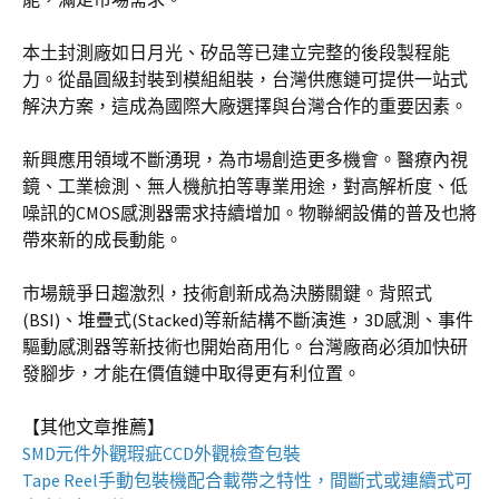
本土封測廠如日月光、矽品等已建立完整的後段製程能
力。從晶圓級封裝到模組組裝，台灣供應鏈可提供一站式
解決方案，這成為國際大廠選擇與台灣合作的重要因素。
新興應用領域不斷湧現，為市場創造更多機會。醫療內視
鏡、工業檢測、無人機航拍等專業用途，對高解析度、低
噪訊的CMOS感測器需求持續增加。物聯網設備的普及也將
帶來新的成長動能。
市場競爭日趨激烈，技術創新成為決勝關鍵。背照式
(BSI)、堆疊式(Stacked)等新結構不斷演進，3D感測、事件
驅動感測器等新技術也開始商用化。台灣廠商必須加快研
發腳步，才能在價值鏈中取得更有利位置。
【其他文章推薦】
SMD元件外觀瑕疵
CCD外觀檢查包裝
Tape Reel手動包裝機
配合載帶之特性，間斷式或連續式可