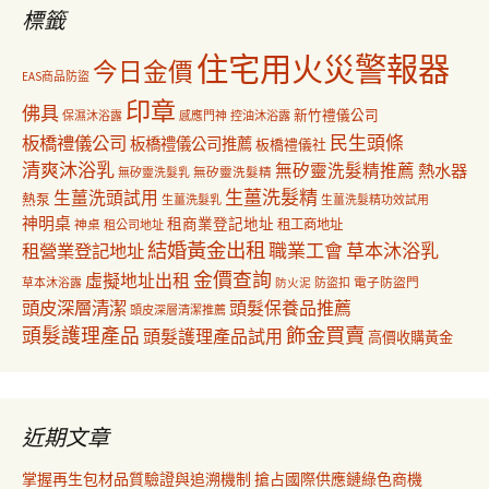
字:
標籤
住宅用火災警報器
今日金價
EAS商品防盜
印章
佛具
新竹禮儀公司
保濕沐浴露
感應門神
控油沐浴露
民生頭條
板橋禮儀公司
板橋禮儀公司推薦
板橋禮儀社
清爽沐浴乳
無矽靈洗髮精推薦
熱水器
無矽靈洗髮乳
無矽靈洗髮精
生薑洗髮精
生薑洗頭試用
熱泵
生薑洗髮乳
生薑洗髮精功效試用
神明桌
租商業登記地址
神桌
租工商地址
租公司地址
結婚黃金出租
職業工會
草本沐浴乳
租營業登記地址
金價查詢
虛擬地址出租
電子防盜門
草本沐浴露
防盜扣
防火泥
頭皮深層清潔
頭髮保養品推薦
頭皮深層清潔推薦
飾金買賣
頭髮護理產品
頭髮護理產品試用
高價收購黃金
近期文章
掌握再生包材品質驗證與追溯機制 搶占國際供應鏈綠色商機