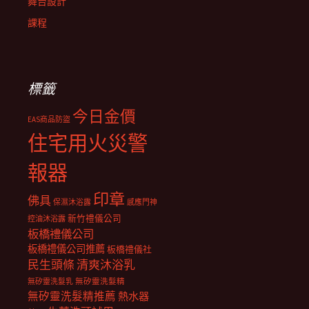
舞台設計
課程
標籤
今日金價
EAS商品防盜
住宅用火災警
報器
印章
佛具
保濕沐浴露
感應門神
新竹禮儀公司
控油沐浴露
板橋禮儀公司
板橋禮儀公司推薦
板橋禮儀社
民生頭條
清爽沐浴乳
無矽靈洗髮乳
無矽靈洗髮精
無矽靈洗髮精推薦
熱水器