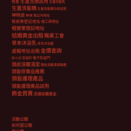
生薑洗頭試用
熱泵
生薑洗髮乳
生薑洗髮精
生薑洗髮精功效試用
神明桌
神桌
租公司地址
租商業登記地址
租工商地址
租營業登記地址
結婚黃金出租
職業工會
草本沐浴乳
草本沐浴露
金價查詢
虛擬地址出租
電子防盜門
防盜扣
防火泥
頭皮深層清潔
頭皮深層清潔推薦
頭髮保養品推薦
頭髮護理產品
頭髮護理產品試用
飾金買賣
高價收購黃金
活動公關
如何當公關