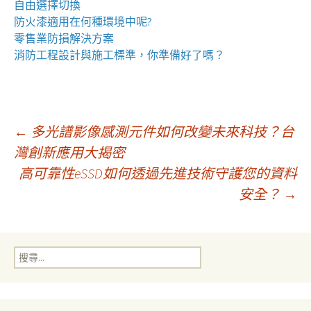
自由選擇切換
防火漆
適用在何種環境中呢?
零售業
防損解決方案
消防工程
設計與施工標準，你準備好了嗎？
文
←
多光譜影像感測元件如何改變未來科技？台
灣創新應用大揭密
高可靠性eSSD如何透過先進技術守護您的資料
章
安全？
→
導
搜
覽
尋
關
鍵