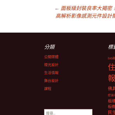
文
←
面板級封裝良率大揭密
高解析影像感測元件設計
章
導
分類
標
覽
公關媒體
EAS
燈光設計
生活情報
舞台設計
佛
課程
控油
板
板橋
搜
民