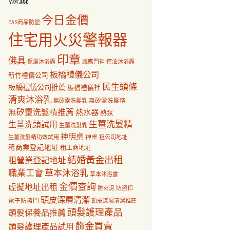
今日金價
EAS商品防盜
住宅用火災警報器
印章
佛具
保濕沐浴露
感應門神
控油沐浴露
板橋禮儀公司
新竹禮儀公司
民生頭條
板橋禮儀公司推薦
板橋禮儀社
清爽沐浴乳
無矽靈洗髮乳
無矽靈洗髮精
無矽靈洗髮精推薦
熱水器
熱泵
生薑洗髮精
生薑洗頭試用
生薑洗髮乳
神明桌
神桌
生薑洗髮精功效試用
租公司地址
租商業登記地址
租工商地址
結婚黃金出租
租營業登記地址
職業工會
草本沐浴乳
草本沐浴露
金價查詢
虛擬地址出租
防盜扣
防火泥
頭皮深層清潔
電子防盜門
頭皮深層清潔推薦
頭髮護理產品
頭髮保養品推薦
飾金買賣
頭髮護理產品試用