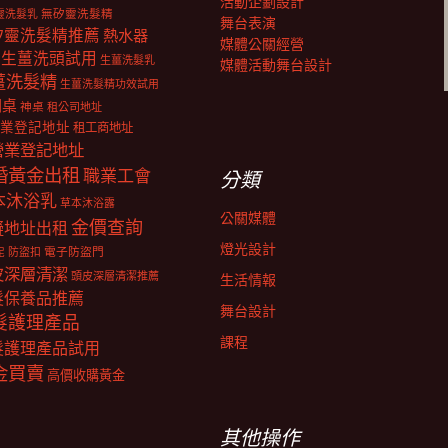
活動企劃設計
靈洗髮乳
無矽靈洗髮精
舞台表演
矽靈洗髮精推薦
熱水器
媒體公關經營
生薑洗頭試用
生薑洗髮乳
媒體活動舞台設計
薑洗髮精
生薑洗髮精功效試用
明桌
神桌
租公司地址
業登記地址
租工商地址
營業登記地址
婚黃金出租
職業工會
分類
本沐浴乳
草本沐浴露
公關媒體
金價查詢
擬地址出租
燈光設計
電子防盜門
防盜扣
泥
皮深層清潔
頭皮深層清潔推薦
生活情報
髮保養品推薦
舞台設計
髮護理產品
課程
髮護理產品試用
金買賣
高價收購黃金
其他操作