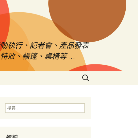
活動執行、記者會、產品發表
特效、帳篷、桌椅等 …
搜
尋
關
鍵
字:
搜
尋
關
鍵
字:
標籤