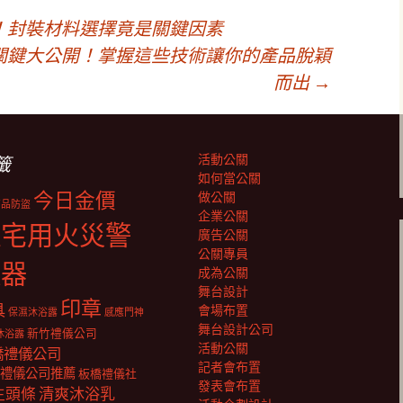
！封裝材料選擇竟是關鍵因素
關鍵大公開！掌握這些技術讓你的產品脫穎
而出
→
活動公關
籤
如何當公關
今日金價
做公關
商品防盜
企業公關
住宅用火災警
廣告公關
公關專員
報器
成為公關
舞台設計
印章
具
會場布置
保濕沐浴露
感應門神
舞台設計公司
新竹禮儀公司
沐浴露
活動公關
橋禮儀公司
記者會布置
禮儀公司推薦
板橋禮儀社
發表會布置
生頭條
清爽沐浴乳