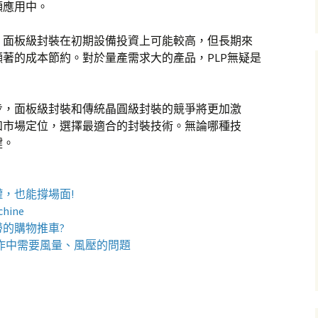
頻應用中。
。面板級封裝在初期設備投資上可能較高，但長期來
著的成本節約。對於量產需求大的產品，PLP無疑是
步，面板級封裝和傳統晶圓級封裝的競爭將更加激
和市場定位，選擇最適合的封裝技術。無論哪種技
鍵。
罐
，也能撐場面!
chine
帶的
購物推車
?
作中需要風量、風壓的問題