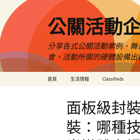
公關活動
分享各式公關活動案例、舞
會、活動所需的硬體設備出
跳
首頁
生活情報
Classifieds
至
主
要
面板級封裝
內
容
裝：哪種