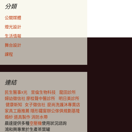
分類
公關媒體
燈光設計
生活情報
舞台設計
課程
連結
民生醫事X光
昱倫生物科技
龍田診所
婦幼徵信社
廖桂聲中醫診所
明日美診所
健康新知
女子徵信社
麼尚洗護沐專賣店
家具工廠推薦
隱形鐵窗
辦公傢俱規劃
基隆
婚紗
道具製作
消防水帶
晨達提供多種
空壓機
使用狀況諮詢
鴻和興專業於生產茶葉罐