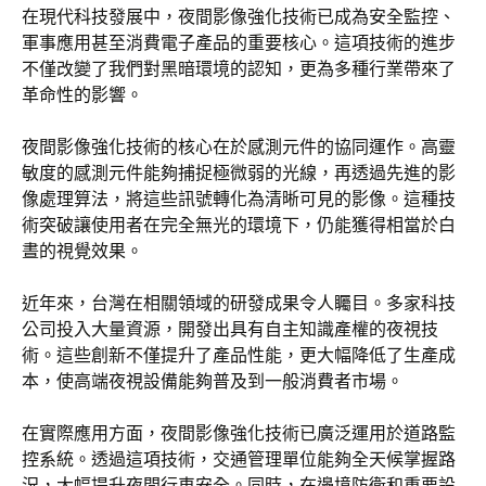
在現代科技發展中，夜間影像強化技術已成為安全監控、
軍事應用甚至消費電子產品的重要核心。這項技術的進步
不僅改變了我們對黑暗環境的認知，更為多種行業帶來了
革命性的影響。
夜間影像強化技術的核心在於感測元件的協同運作。高靈
敏度的感測元件能夠捕捉極微弱的光線，再透過先進的影
像處理算法，將這些訊號轉化為清晰可見的影像。這種技
術突破讓使用者在完全無光的環境下，仍能獲得相當於白
晝的視覺效果。
近年來，台灣在相關領域的研發成果令人矚目。多家科技
公司投入大量資源，開發出具有自主知識產權的夜視技
術。這些創新不僅提升了產品性能，更大幅降低了生產成
本，使高端夜視設備能夠普及到一般消費者市場。
在實際應用方面，夜間影像強化技術已廣泛運用於道路監
控系統。透過這項技術，交通管理單位能夠全天候掌握路
況，大幅提升夜間行車安全。同時，在邊境防衛和重要設