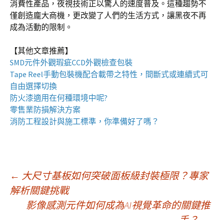
消費性產品，夜視技術正以驚人的速度普及。這種趨勢不
僅創造龐大商機，更改變了人們的生活方式，讓黑夜不再
成為活動的限制。
【其他文章推薦】
SMD元件外觀瑕疵
CCD外觀檢查包裝
Tape Reel手動包裝機
配合載帶之特性，間斷式或連續式可
自由選擇切換
防火漆
適用在何種環境中呢?
零售業
防損解決方案
消防工程
設計與施工標準，你準備好了嗎？
文
←
大尺寸基板如何突破面板級封裝極限？專家
解析關鍵挑戰
影像感測元件如何成為AI視覺革命的關鍵推
章
手？
→