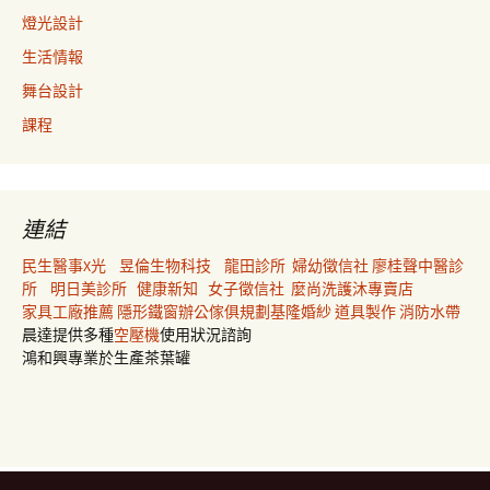
燈光設計
生活情報
舞台設計
課程
連結
民生醫事X光
昱倫生物科技
龍田診所
婦幼徵信社
廖桂聲中醫診
所
明日美診所
健康新知
女子徵信社
麼尚洗護沐專賣店
家具工廠推薦
隱形鐵窗
辦公傢俱規劃
基隆婚紗
道具製作
消防水帶
晨達提供多種
空壓機
使用狀況諮詢
鴻和興專業於生產茶葉罐