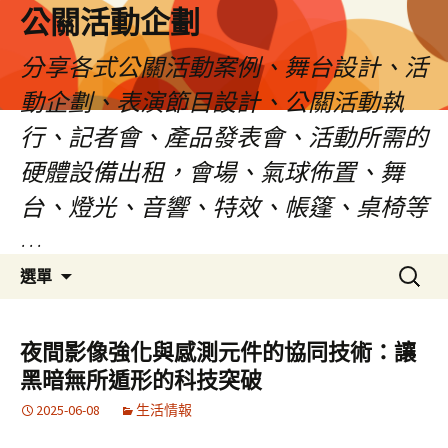
公關活動企劃
分享各式公關活動案例、舞台設計、活
動企劃、表演節目設計、公關活動執
行、記者會、產品發表會、活動所需的
硬體設備出租，會場、氣球佈置、舞
台、燈光、音響、特效、帳篷、桌椅等
…
跳
搜
選單
至
尋
主
關
要
鍵
夜間影像強化與感測元件的協同技術：讓
內
字:
黑暗無所遁形的科技突破
容
2025-06-08
生活情報