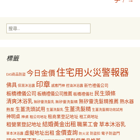
導
搜
覽
尋
關
鍵
字:
標籤
住宅用火災警報器
今日金價
EAS商品防盜
印章
佛具
新竹禮儀公司
保濕沐浴露
感應門神
控油沐浴露
民生頭條
板橋禮儀公司
板橋禮儀公司推薦
板橋禮儀社
清爽沐浴乳
無矽靈洗髮精推薦
熱水器
無矽靈洗髮乳
無矽靈洗髮精
生薑洗髮精
生薑洗頭試用
熱泵
生薑洗髮乳
生薑洗髮精功效試用
神明桌
租商業登記地址
神桌
租工商地址
租公司地址
結婚黃金出租
職業工會
草本沐浴乳
租營業登記地址
金價查詢
虛擬地址出租
電子防盜門
草本沐浴露
防盜扣
防火泥