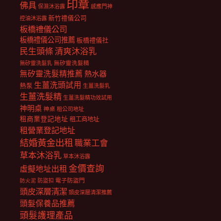
印章
佛具
保濕沐浴露
感應門神
新竹禮儀公司
控油沐浴露
板橋禮儀公司
板橋禮儀公司推薦
板橋禮儀社
民生頭條
清爽沐浴乳
無矽靈洗髮乳
無矽靈洗髮精
無矽靈洗髮精推薦
熱水器
生薑洗頭試用
熱泵
生薑洗髮乳
生薑洗髮精
生薑洗髮精功效試用
神明桌
神桌
租公司地址
租商業登記地址
租工商地址
租營業登記地址
結婚黃金出租
職業工會
草本沐浴乳
草本沐浴露
金價查詢
虛擬地址出租
電子防盜門
防盜扣
防火泥
頭皮深層清潔
頭皮深層清潔推薦
頭髮保養品推薦
頭髮護理產品