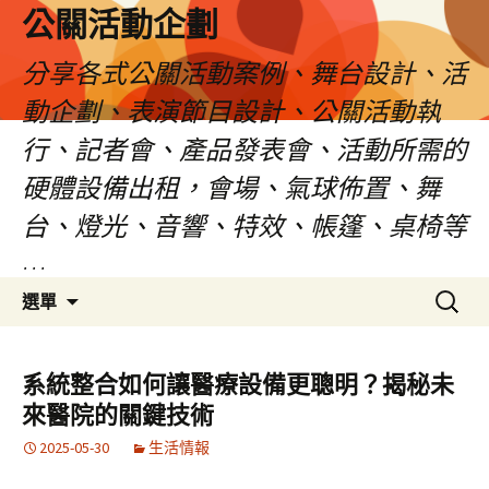
公關活動企劃
分享各式公關活動案例、舞台設計、活
動企劃、表演節目設計、公關活動執
行、記者會、產品發表會、活動所需的
硬體設備出租，會場、氣球佈置、舞
台、燈光、音響、特效、帳篷、桌椅等
…
跳
搜
選單
至
尋
主
關
要
鍵
系統整合如何讓醫療設備更聰明？揭秘未
內
字:
來醫院的關鍵技術
容
2025-05-30
生活情報