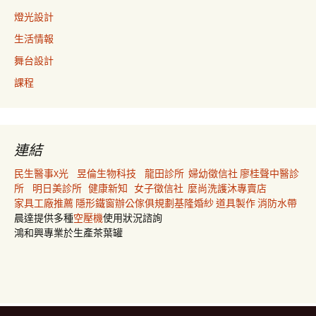
燈光設計
生活情報
舞台設計
課程
連結
民生醫事X光
昱倫生物科技
龍田診所
婦幼徵信社
廖桂聲中醫診
所
明日美診所
健康新知
女子徵信社
麼尚洗護沐專賣店
家具工廠推薦
隱形鐵窗
辦公傢俱規劃
基隆婚紗
道具製作
消防水帶
晨達提供多種
空壓機
使用狀況諮詢
鴻和興專業於生產茶葉罐