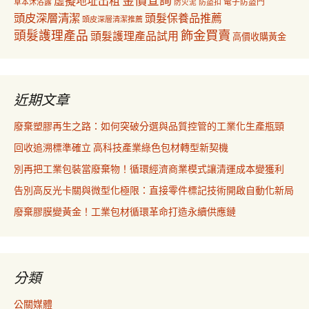
金價查詢
虛擬地址出租
電子防盜門
草本沐浴露
防盜扣
防火泥
頭皮深層清潔
頭髮保養品推薦
頭皮深層清潔推薦
飾金買賣
頭髮護理產品
頭髮護理產品試用
高價收購黃金
近期文章
廢棄塑膠再生之路：如何突破分選與品質控管的工業化生產瓶頸
回收追溯標準確立 高科技產業綠色包材轉型新契機
別再把工業包裝當廢棄物！循環經濟商業模式讓清運成本變獲利
告別高反光卡關與微型化極限：直接零件標記技術開啟自動化新局
廢棄膠膜變黃金！工業包材循環革命打造永續供應鏈
分類
公關媒體