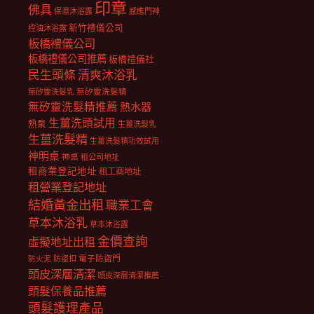
印章
佛具
保濕沐浴露
感應門神
新竹禮儀公司
控油沐浴露
板橋禮儀公司
板橋禮儀公司推薦
板橋禮儀社
民生頭條
清爽沐浴乳
無矽靈洗髮乳
無矽靈洗髮精
無矽靈洗髮精推薦
熱水器
生薑洗頭試用
熱泵
生薑洗髮乳
生薑洗髮精
生薑洗髮精功效試用
神明桌
神桌
租公司地址
租商業登記地址
租工商地址
租營業登記地址
結婚黃金出租
職業工會
草本沐浴乳
草本沐浴露
金價查詢
虛擬地址出租
電子防盜門
防盜扣
防火泥
頭皮深層清潔
頭皮深層清潔推薦
頭髮保養品推薦
頭髮護理產品