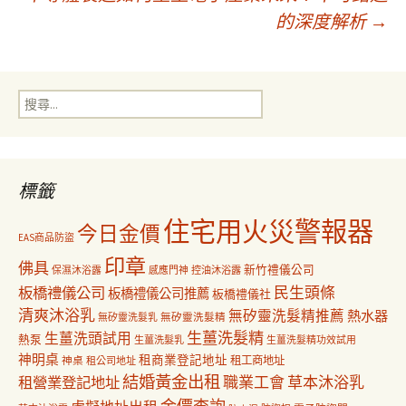
章
的深度解析
→
導
搜
覽
尋
關
鍵
字:
標籤
住宅用火災警報器
今日金價
EAS商品防盜
印章
佛具
新竹禮儀公司
保濕沐浴露
感應門神
控油沐浴露
民生頭條
板橋禮儀公司
板橋禮儀公司推薦
板橋禮儀社
清爽沐浴乳
無矽靈洗髮精推薦
熱水器
無矽靈洗髮乳
無矽靈洗髮精
生薑洗髮精
生薑洗頭試用
熱泵
生薑洗髮乳
生薑洗髮精功效試用
神明桌
租商業登記地址
神桌
租工商地址
租公司地址
結婚黃金出租
職業工會
草本沐浴乳
租營業登記地址