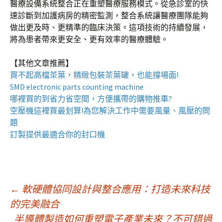
醫療設備系統整合正在重塑醫療服務模式。從急診室的快
速診斷到加護病房的精密監測，整合系統讓醫療團隊能夠
做出更及時、更精準的臨床決策。這項技術的持續發展，
將為患者帶來更安全、更有效率的醫療體驗。
【其他文章推薦】
買不起高檔茶葉，精緻包裝
茶葉罐
，也能撐場面!
SMD electronic parts counting machine
哪裡買的到省力省空間，方便攜帶的
購物推車
?
空壓機
這裡買最划算!為您解決工作中需要風量、風壓的問
題
訂製提供最適合你的
封口機
文
←
軟硬體協同設計與整合應用：打造未來科技
的完美融合
半導體製造如何重塑電子產業未來？不可錯過