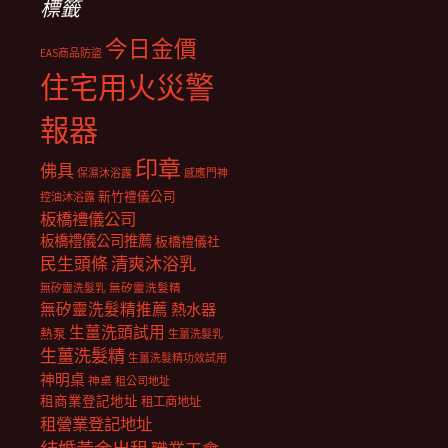
標籤
今日金價
EAS商品防盜
住宅用火災警
報器
印章
佛具
保濕沐浴露
感應門神
新竹禮儀公司
控油沐浴露
板橋禮儀公司
板橋禮儀公司推薦
板橋禮儀社
民生頭條
清爽沐浴乳
無矽靈洗髮乳
無矽靈洗髮精
無矽靈洗髮精推薦
熱水器
生薑洗頭試用
熱泵
生薑洗髮乳
生薑洗髮精
生薑洗髮精功效試用
神明桌
神桌
租公司地址
租商業登記地址
租工商地址
租營業登記地址