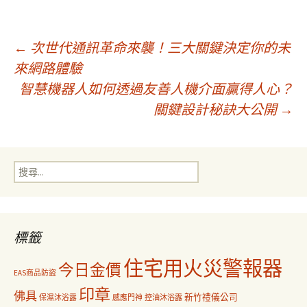
文
←
次世代通訊革命來襲！三大關鍵決定你的未
來網路體驗
智慧機器人如何透過友善人機介面贏得人心？
章
關鍵設計秘訣大公開
→
導
搜
覽
尋
關
鍵
字:
標籤
住宅用火災警報器
今日金價
EAS商品防盜
印章
佛具
新竹禮儀公司
保濕沐浴露
感應門神
控油沐浴露