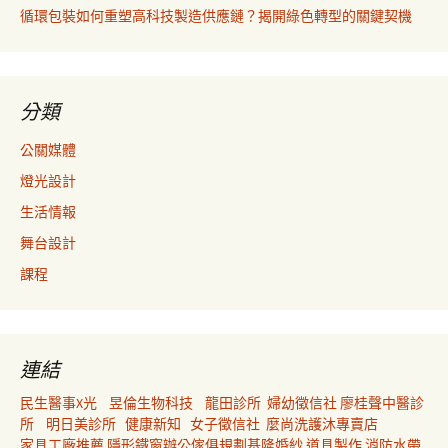
循環包裝如何重塑高科技製造供應鏈？揭開綠色轉型的關鍵契機
分類
公關媒體
燈光設計
生活情報
舞台設計
課程
連結
民生醫事X光
昱倫生物科技
龍田診所
婦幼徵信社
廖桂聲中醫診
所
明日美診所
健康新知
女子徵信社
麼尚洗護沐專賣店
家具工廠推薦
隱形鐵窗
辦公傢俱規劃
基隆婚紗
道具製作
消防水帶