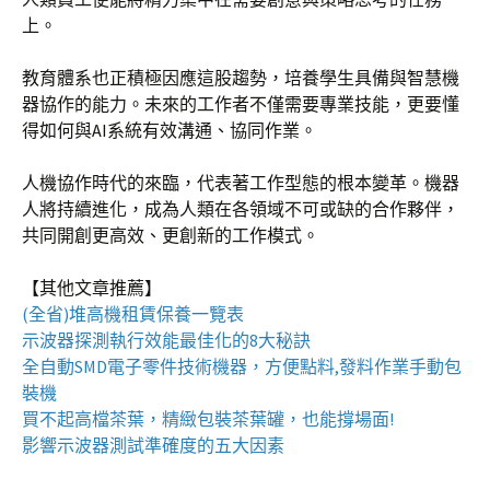
上。
教育體系也正積極因應這股趨勢，培養學生具備與智慧機
器協作的能力。未來的工作者不僅需要專業技能，更要懂
得如何與AI系統有效溝通、協同作業。
人機協作時代的來臨，代表著工作型態的根本變革。機器
人將持續進化，成為人類在各領域不可或缺的合作夥伴，
共同開創更高效、更創新的工作模式。
【其他文章推薦】
(全省)
堆高機
租賃保養一覽表
示波器
探測執行效能最佳化的8大秘訣
全自動
SMD電子零件技術機器
，方便點料,發料作業手動包
裝機
買不起高檔茶葉，精緻包裝
茶葉罐
，也能撐場面!
影響
示波器
測試準確度的五大因素