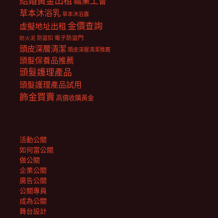
結婚黃金出租
職業工會
草本沐浴乳
草本沐浴露
金價查詢
虛擬地址出租
電子防盜門
防盜扣
防火泥
頭皮深層清潔
頭皮深層清潔推薦
頭髮保養品推薦
頭髮護理產品
頭髮護理產品試用
飾金買賣
高價收購黃金
活動公關
如何當公關
做公關
企業公關
廣告公關
公關專員
成為公關
舞台設計