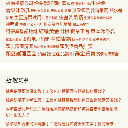
民生頭條
板橋禮儀公司
板橋禮儀公司推薦
板橋禮儀社
清爽沐浴乳
無矽靈洗髮精推薦
熱水器
無矽靈洗髮乳
無矽靈洗髮精
生薑洗髮精
生薑洗頭試用
熱泵
生薑洗髮乳
生薑洗髮精功效試用
神明桌
租商業登記地址
神桌
租工商地址
租公司地址
結婚黃金出租
職業工會
草本沐浴乳
租營業登記地址
金價查詢
虛擬地址出租
電子防盜門
草本沐浴露
防盜扣
防火泥
頭皮深層清潔
頭髮保養品推薦
頭皮深層清潔推薦
飾金買賣
頭髮護理產品
頭髮護理產品試用
高價收購黃金
近期文章
綠色供應鏈浪潮來襲！工業包材循環回收體系如何實踐？
綠色浪潮下的新生意：工業包裝循環機制如何讓企業減碳又省錢？
物流自動化新紀元：遠距離高速讀碼技術如何讓自走車部署更聰
明、更省力？
精準感知背後的關鍵推手：邊緣運算如何重塑工業手臂的未來