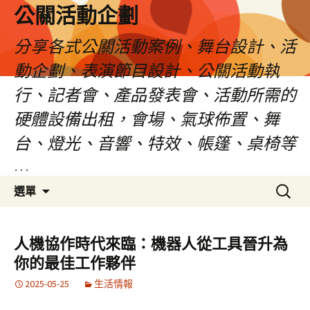
公關活動企劃
分享各式公關活動案例、舞台設計、活
動企劃、表演節目設計、公關活動執
行、記者會、產品發表會、活動所需的
硬體設備出租，會場、氣球佈置、舞
台、燈光、音響、特效、帳篷、桌椅等
…
跳
搜
選單
至
尋
主
關
要
鍵
人機協作時代來臨：機器人從工具晉升為
內
字:
你的最佳工作夥伴
容
2025-05-25
生活情報