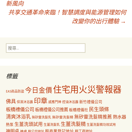
新風向
共享交通革命來臨！智慧調度與能源管理如何
章
改變你的出行體驗
→
導
搜
覽
尋
關
鍵
字:
標籤
住宅用火災警報器
今日金價
EAS商品防盜
印章
佛具
新竹禮儀公司
保濕沐浴露
感應門神
控油沐浴露
民生頭條
板橋禮儀公司
板橋禮儀公司推薦
板橋禮儀社
清爽沐浴乳
無矽靈洗髮精推薦
熱水器
無矽靈洗髮乳
無矽靈洗髮精
生薑洗髮精
生薑洗頭試用
熱泵
生薑洗髮乳
生薑洗髮精功效試用
神明桌
租商業登記地址
神桌
租工商地址
租公司地址