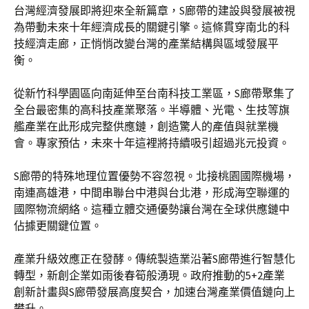
台灣經濟發展即將迎來全新篇章，S廊帶的建設與發展被視
為帶動未來十年經濟成長的關鍵引擎。這條貫穿南北的科
技經濟走廊，正悄悄改變台灣的產業結構與區域發展平
衡。
從新竹科學園區向南延伸至台南科技工業區，S廊帶聚集了
全台最密集的高科技產業聚落。半導體、光電、生技等旗
艦產業在此形成完整供應鏈，創造驚人的產值與就業機
會。專家預估，未來十年這裡將持續吸引超過兆元投資。
S廊帶的特殊地理位置優勢不容忽視。北接桃園國際機場，
南連高雄港，中間串聯台中港與台北港，形成海空聯運的
國際物流網絡。這種立體交通優勢讓台灣在全球供應鏈中
佔據更關鍵位置。
產業升級效應正在發酵。傳統製造業沿著S廊帶進行智慧化
轉型，新創企業如雨後春筍般湧現。政府推動的5+2產業
創新計畫與S廊帶發展高度契合，加速台灣產業價值鏈向上
攀升。