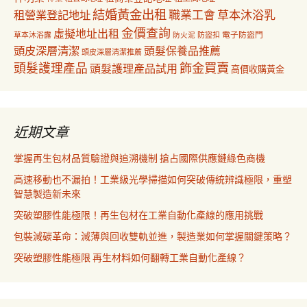
結婚黃金出租
職業工會
草本沐浴乳
租營業登記地址
金價查詢
虛擬地址出租
電子防盜門
草本沐浴露
防盜扣
防火泥
頭皮深層清潔
頭髮保養品推薦
頭皮深層清潔推薦
飾金買賣
頭髮護理產品
頭髮護理產品試用
高價收購黃金
近期文章
掌握再生包材品質驗證與追溯機制 搶占國際供應鏈綠色商機
高速移動也不漏拍！工業級光學掃描如何突破傳統辨識極限，重塑
智慧製造新未來
突破塑膠性能極限！再生包材在工業自動化產線的應用挑戰
包裝減碳革命：減薄與回收雙軌並進，製造業如何掌握關鍵策略？
突破塑膠性能極限 再生材料如何翻轉工業自動化產線？