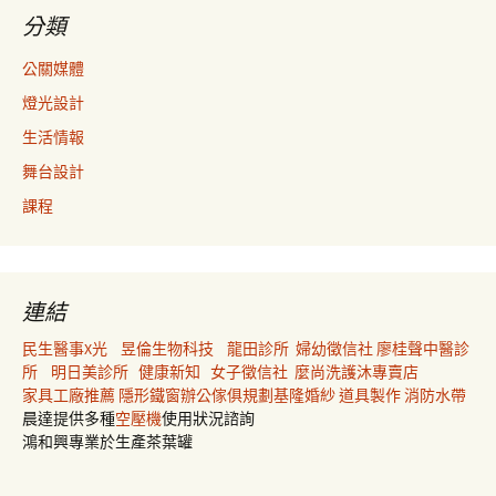
分類
公關媒體
燈光設計
生活情報
舞台設計
課程
連結
民生醫事X光
昱倫生物科技
龍田診所
婦幼徵信社
廖桂聲中醫診
所
明日美診所
健康新知
女子徵信社
麼尚洗護沐專賣店
家具工廠推薦
隱形鐵窗
辦公傢俱規劃
基隆婚紗
道具製作
消防水帶
晨達提供多種
空壓機
使用狀況諮詢
鴻和興專業於生產茶葉罐