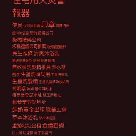
報器
印章
佛具
保濕沐浴露
感應門神
新竹禮儀公司
控油沐浴露
板橋禮儀公司
板橋禮儀公司推薦
板橋禮儀社
民生頭條
清爽沐浴乳
無矽靈洗髮乳
無矽靈洗髮精
無矽靈洗髮精推薦
熱水器
生薑洗頭試用
熱泵
生薑洗髮乳
生薑洗髮精
生薑洗髮精功效試用
神明桌
神桌
租公司地址
租商業登記地址
租工商地址
租營業登記地址
結婚黃金出租
職業工會
草本沐浴乳
草本沐浴露
金價查詢
虛擬地址出租
電子防盜門
防盜扣
防火泥