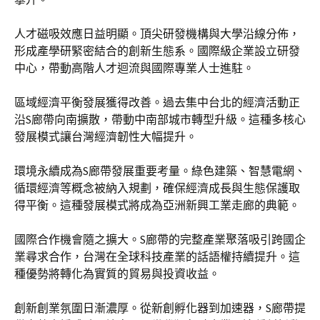
人才磁吸效應日益明顯。頂尖研發機構與大學沿線分佈，
形成產學研緊密結合的創新生態系。國際級企業設立研發
中心，帶動高階人才迴流與國際專業人士進駐。
區域經濟平衡發展獲得改善。過去集中台北的經濟活動正
沿S廊帶向南擴散，帶動中南部城市轉型升級。這種多核心
發展模式讓台灣經濟韌性大幅提升。
環境永續成為S廊帶發展重要考量。綠色建築、智慧電網、
循環經濟等概念被納入規劃，確保經濟成長與生態保護取
得平衡。這種發展模式將成為亞洲新興工業走廊的典範。
國際合作機會隨之擴大。S廊帶的完整產業聚落吸引跨國企
業尋求合作，台灣在全球科技產業的話語權持續提升。這
種優勢將轉化為實質的貿易與投資收益。
創新創業氛圍日漸濃厚。從新創孵化器到加速器，S廊帶提