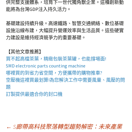
供完整支援體系，培育下一世代獨角獸企業。這種創新動
能將為台灣GDP注入持久活力。
基礎建設持續升級。高速鐵路、智慧交通網絡、數位基礎
設施沿線布建，大幅提升營運效率與生活品質。這些硬實
力建設是維持經濟競爭力的重要基礎。
【其他文章推薦】
買不起高檔茶葉，精緻包裝
茶葉罐
，也能撐場面!
SMD electronic parts counting machine
哪裡買的到省力省空間，方便攜帶的
購物推車
?
空壓機
這裡買最划算!為您解決工作中需要風量、風壓的問
題
訂製提供最適合你的
封口機
文
←
S廊帶高科技聚落轉型趨勢解密：未來產業