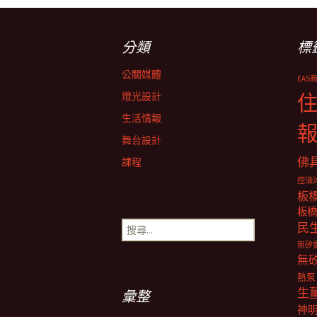
章
分類
標
導
公關媒體
EAS
覽
燈光設計
生活情報
舞台設計
佛
課程
控油
板
板橋
搜
民
尋
無矽
關
無
鍵
熱泵
字:
生
彙整
神