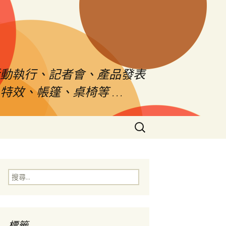
活動執行、記者會、產品發表
特效、帳篷、桌椅等 …
搜
尋
關
鍵
字:
搜
尋
關
鍵
字:
標籤