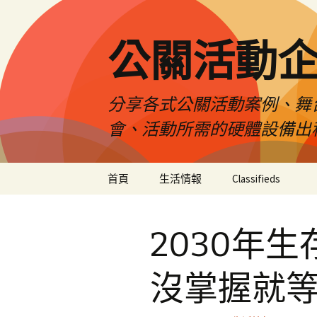
公關活動
分享各式公關活動案例、舞
會、活動所需的硬體設備出
跳
首頁
生活情報
Classifieds
至
主
要
2030年
內
容
沒掌握就