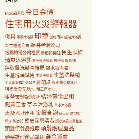
今日金價
EAS商品防盜
住宅用火災警報器
印章
佛具
保濕沐浴露
感應門神
控油沐浴露
板橋禮儀公司
新竹禮儀公司
民生頭條
板橋禮儀公司推薦
板橋禮儀社
清爽沐浴乳
無矽靈洗髮乳
無矽靈洗髮精
無矽靈洗髮精推薦
熱水器
熱泵
生薑洗髮精
生薑洗頭試用
生薑洗髮乳
神明桌
神桌
生薑洗髮精功效試用
租公司地址
租商業登記地址
租工商地址
結婚黃金出租
租營業登記地址
職業工會
草本沐浴乳
草本沐浴露
金價查詢
虛擬地址出租
防盜扣
防火泥
頭皮深層清潔
電子防盜門
頭皮深層清潔推薦
頭髮護理產品
頭髮保養品推薦
飾金買賣
頭髮護理產品試用