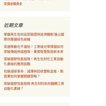
高價收購黃金
近期文章
掌握再生包材品質驗證與追溯機制 搶占國
際供應鏈綠色商機
高速移動也不漏拍！工業級光學掃描如何
突破傳統辨識極限，重塑智慧製造新未來
突破塑膠性能極限！再生包材在工業自動
化產線的應用挑戰
包裝減碳革命：減薄與回收雙軌並進，製
造業如何掌握關鍵策略？
突破塑膠性能極限 再生材料如何翻轉工業
自動化產線？