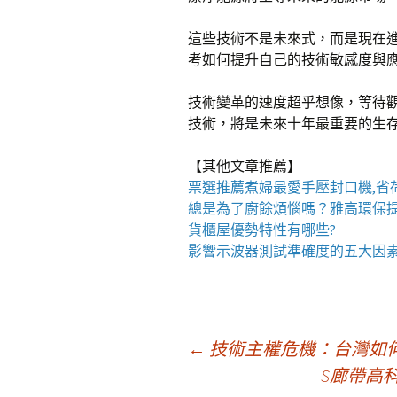
這些技術不是未來式，而是現在
考如何提升自己的技術敏感度與
技術變革的速度超乎想像，等待
技術，將是未來十年最重要的生
【其他文章推薦】
票選推薦煮婦最愛手壓
封口機
,
總是為了廚餘煩惱嗎？雅高環保
貨櫃屋
優勢特性有哪些?
影響
示波器
測試準確度的五大因
文
←
技術主權危機：台灣如
S廊帶高