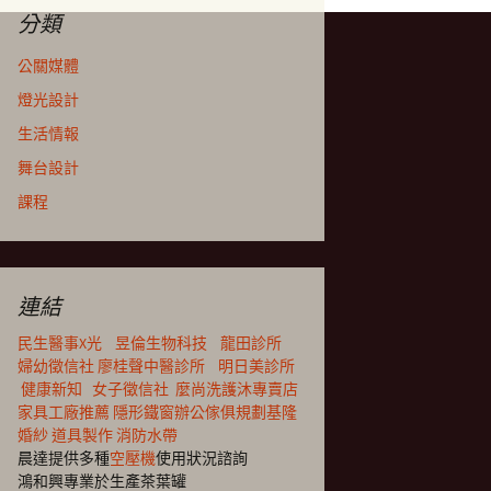
分類
公關媒體
燈光設計
生活情報
舞台設計
課程
連結
民生醫事X光
昱倫生物科技
龍田診所
婦幼徵信社
廖桂聲中醫診所
明日美診所
健康新知
女子徵信社
麼尚洗護沐專賣店
家具工廠推薦
隱形鐵窗
辦公傢俱規劃
基隆
婚紗
道具製作
消防水帶
晨達提供多種
空壓機
使用狀況諮詢
鴻和興專業於生產茶葉罐