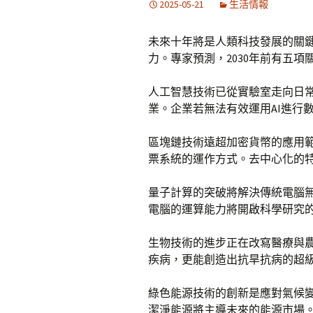
2025-05-21
生活情報
未來十年將是人類科技發展的關
力。專家預測，2030年前有五
人工智慧技術已從實驗室走向日常
業。企業若無法有效運用AI進行
區塊鏈技術遠超加密貨幣的應用
票系統的運作方式。去中心化的
量子計算的突破將解決傳統電腦
電腦的運算能力將開啟科學研究
生物技術的進步正在改寫醫療與農
疾病，更能創造出抗旱抗病的超
綠色能源技術的創新是應對氣候
潔淨能源將主導未來的能源市場