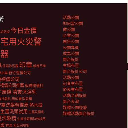
活動公關
籤
如何當公關
今日金價
做公關
商品防盜
企業公關
住宅用火災警
廣告公關
公關專員
報器
成為公關
舞台設計
印章
具
會場布置
保濕沐浴露
感應門神
舞台設計公司
新竹禮儀公司
沐浴露
活動公關
橋禮儀公司
記者會布置
禮儀公司推薦
板橋禮儀社
發表會布置
生頭條
清爽沐浴乳
活動企劃設計
靈洗髮乳
無矽靈洗髮精
舞台表演
矽靈洗髮精推薦
熱水器
媒體公關經營
生薑洗頭試用
生薑洗髮乳
媒體活動舞台設計
薑洗髮精
生薑洗髮精功效試用
明桌
神桌
租公司地址