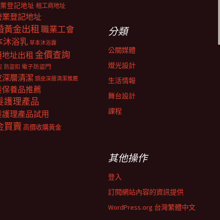
業登記地址
租工商地址
營業登記地址
婚黃金出租
職業工會
分類
本沐浴乳
草本沐浴露
公關媒體
金價查詢
擬地址出租
燈光設計
電子防盜門
防盜扣
泥
皮深層清潔
頭皮深層清潔推薦
生活情報
髮保養品推薦
舞台設計
髮護理產品
課程
髮護理產品試用
金買賣
高價收購黃金
其他操作
登入
訂閱網站內容的資訊提供
WordPress.org 台灣繁體中文