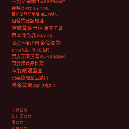
生薑洗髮精
生薑洗髮精功效試用
神明桌
神桌
租公司地址
租商業登記地址
租工商地址
租營業登記地址
結婚黃金出租
職業工會
草本沐浴乳
草本沐浴露
金價查詢
虛擬地址出租
電子防盜門
防盜扣
防火泥
頭皮深層清潔
頭皮深層清潔推薦
頭髮保養品推薦
頭髮護理產品
頭髮護理產品試用
飾金買賣
高價收購黃金
活動公關
如何當公關
做公關
企業公關