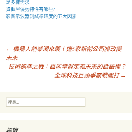
足多樣需求
貨櫃屋
優勢特性有哪些?
影響
示波器
測試準確度的五大因素
文
←
機器人創業潮來襲！這5家新創公司將改變
未來
技術標準之戰：誰能掌握定義未來的話語權？
章
全球科技巨頭爭霸戰開打
→
導
搜
覽
尋
關
鍵
字:
標籤