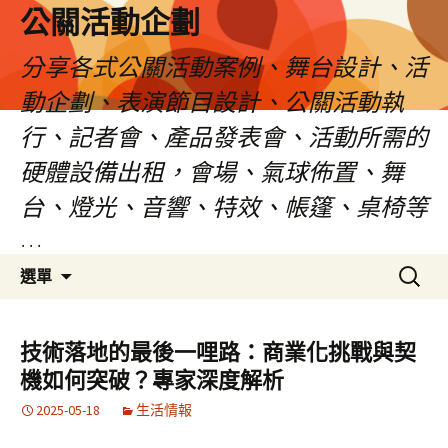
公關活動企劃
分享各式公關活動案例、舞台設計、活
動企劃、表演節目設計、公關活動執
行、記者會、產品發表會、活動所需的
硬體設備出租，會場、氣球佈置、舞
台、燈光、音響、特效、帳篷、桌椅等
…
跳
搜
選單
至
尋
主
關
要
鍵
技術落地的最後一哩路：商業化挑戰與契
內
字:
機如何突破？專家深度解析
容
2025-05-18
生活情報