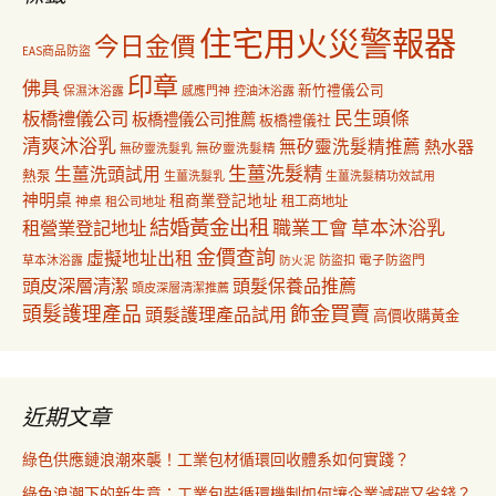
住宅用火災警報器
今日金價
EAS商品防盜
印章
佛具
新竹禮儀公司
保濕沐浴露
感應門神
控油沐浴露
民生頭條
板橋禮儀公司
板橋禮儀公司推薦
板橋禮儀社
清爽沐浴乳
無矽靈洗髮精推薦
熱水器
無矽靈洗髮乳
無矽靈洗髮精
生薑洗髮精
生薑洗頭試用
熱泵
生薑洗髮乳
生薑洗髮精功效試用
神明桌
租商業登記地址
神桌
租工商地址
租公司地址
結婚黃金出租
職業工會
草本沐浴乳
租營業登記地址
金價查詢
虛擬地址出租
電子防盜門
草本沐浴露
防盜扣
防火泥
頭皮深層清潔
頭髮保養品推薦
頭皮深層清潔推薦
飾金買賣
頭髮護理產品
頭髮護理產品試用
高價收購黃金
近期文章
綠色供應鏈浪潮來襲！工業包材循環回收體系如何實踐？
綠色浪潮下的新生意：工業包裝循環機制如何讓企業減碳又省錢？