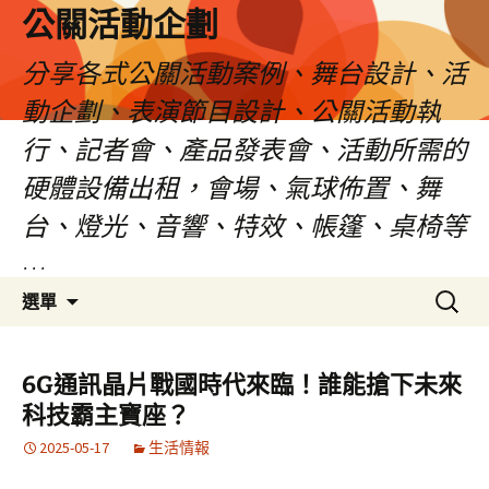
公關活動企劃
分享各式公關活動案例、舞台設計、活
動企劃、表演節目設計、公關活動執
行、記者會、產品發表會、活動所需的
硬體設備出租，會場、氣球佈置、舞
台、燈光、音響、特效、帳篷、桌椅等
…
跳
搜
選單
至
尋
主
關
要
鍵
6G通訊晶片戰國時代來臨！誰能搶下未來
內
字:
科技霸主寶座？
容
2025-05-17
生活情報