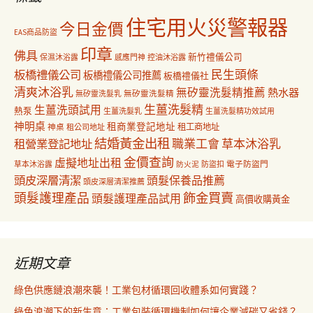
住宅用火災警報器
今日金價
EAS商品防盜
印章
佛具
新竹禮儀公司
保濕沐浴露
感應門神
控油沐浴露
民生頭條
板橋禮儀公司
板橋禮儀公司推薦
板橋禮儀社
清爽沐浴乳
無矽靈洗髮精推薦
熱水器
無矽靈洗髮乳
無矽靈洗髮精
生薑洗髮精
生薑洗頭試用
熱泵
生薑洗髮乳
生薑洗髮精功效試用
神明桌
租商業登記地址
神桌
租工商地址
租公司地址
結婚黃金出租
職業工會
草本沐浴乳
租營業登記地址
金價查詢
虛擬地址出租
電子防盜門
草本沐浴露
防盜扣
防火泥
頭皮深層清潔
頭髮保養品推薦
頭皮深層清潔推薦
飾金買賣
頭髮護理產品
頭髮護理產品試用
高價收購黃金
近期文章
綠色供應鏈浪潮來襲！工業包材循環回收體系如何實踐？
綠色浪潮下的新生意：工業包裝循環機制如何讓企業減碳又省錢？