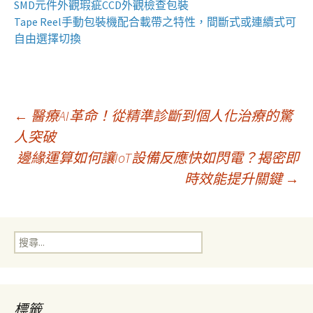
SMD元件外觀瑕疵
CCD外觀檢查包裝
Tape Reel手動包裝機
配合載帶之特性，間斷式或連續式可
自由選擇切換
文
←
醫療AI革命！從精準診斷到個人化治療的驚
人突破
邊緣運算如何讓IoT設備反應快如閃電？揭密即
章
時效能提升關鍵
→
導
搜
覽
尋
關
鍵
字:
標籤