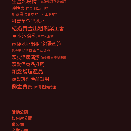
生薑洗髮精
生薑洗髮精功效試用
神明桌
神桌
租公司地址
租商業登記地址
租工商地址
租營業登記地址
結婚黃金出租
職業工會
草本沐浴乳
草本沐浴露
金價查詢
虛擬地址出租
電子防盜門
防盜扣
防火泥
頭皮深層清潔
頭皮深層清潔推薦
頭髮保養品推薦
頭髮護理產品
頭髮護理產品試用
飾金買賣
高價收購黃金
活動公關
如何當公關
做公關
企業公關