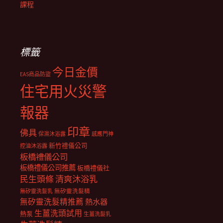
課程
標籤
今日金價
EAS商品防盜
住宅用火災警
報器
印章
佛具
保濕沐浴露
感應門神
新竹禮儀公司
控油沐浴露
板橋禮儀公司
板橋禮儀公司推薦
板橋禮儀社
民生頭條
清爽沐浴乳
無矽靈洗髮乳
無矽靈洗髮精
無矽靈洗髮精推薦
熱水器
生薑洗頭試用
熱泵
生薑洗髮乳