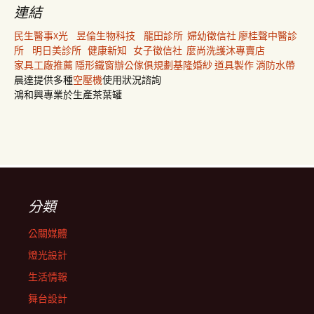
連結
民生醫事X光
昱倫生物科技
龍田診所
婦幼徵信社
廖桂聲中醫診
所
明日美診所
健康新知
女子徵信社
麼尚洗護沐專賣店
家具工廠推薦
隱形鐵窗
辦公傢俱規劃
基隆婚紗
道具製作
消防水帶
晨達提供多種
空壓機
使用狀況諮詢
鴻和興專業於生產茶葉罐
分類
公關媒體
燈光設計
生活情報
舞台設計