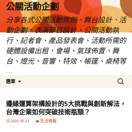
公關活動企劃
分享各式公關活動案例、舞台設計、活
動企劃、表演節目設計、公關活動執
行、記者會、產品發表會、活動所需的
硬體設備出租，會場、氣球佈置、舞
台、燈光、音響、特效、帳篷、桌椅等
…
跳
搜
選單
至
尋
主
關
要
鍵
邊緣運算架構設計的5大挑戰與創新解法，
內
字:
台灣企業如何突破技術瓶頸？
容
2025-05-11
生活情報