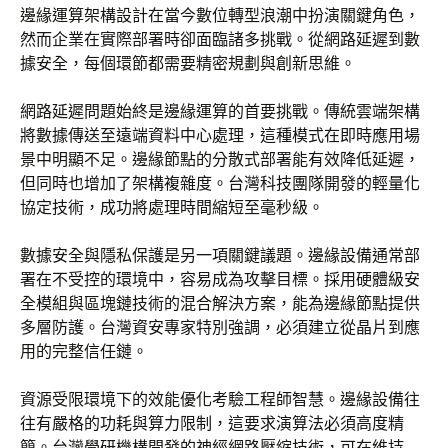
邊緣運算架構設計在當今數位轉型浪潮中扮演關鍵角色，
然而企業在實際部署時卻面臨諸多挑戰。從網路延遲到數
據安全，每個環節都需要精密規劃與創新思維。
網路延遲問題始終是邊緣運算的首要挑戰。傳統雲端架構
將數據傳送至遠端資料中心處理，這種模式在即時應用場
景中明顯不足。邊緣節點的分散式部署能有效降低延遲，
但同時也增加了架構複雜度。台灣科技團隊開發的輕量化
協定技術，成功將處理時間縮短至毫秒級。
數據安全與隱私保護是另一項關鍵議題。邊緣設備通常部
署在不受控的環境中，容易成為攻擊目標。採用硬體級安
全模組與區塊鏈技術的混合解決方案，能為邊緣節點提供
多層防護。台灣資安專家特別強調，必須建立從晶片到應
用的完整信任鏈。
資源受限環境下的效能優化考驗工程師智慧。邊緣設備往
往有嚴格的功耗與算力限制，這要求演算法必須高度精
簡。台灣學研機構開發的神經網路壓縮技術，可在維持