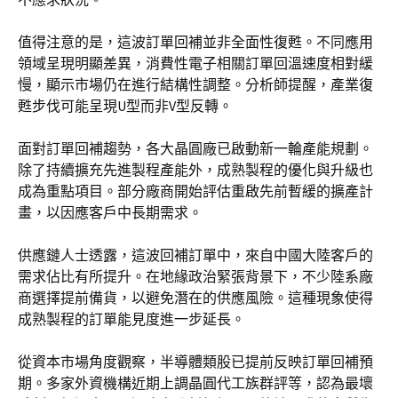
值得注意的是，這波訂單回補並非全面性復甦。不同應用
領域呈現明顯差異，消費性電子相關訂單回溫速度相對緩
慢，顯示市場仍在進行結構性調整。分析師提醒，產業復
甦步伐可能呈現U型而非V型反轉。
面對訂單回補趨勢，各大晶圓廠已啟動新一輪產能規劃。
除了持續擴充先進製程產能外，成熟製程的優化與升級也
成為重點項目。部分廠商開始評估重啟先前暫緩的擴產計
畫，以因應客戶中長期需求。
供應鏈人士透露，這波回補訂單中，來自中國大陸客戶的
需求佔比有所提升。在地緣政治緊張背景下，不少陸系廠
商選擇提前備貨，以避免潛在的供應風險。這種現象使得
成熟製程的訂單能見度進一步延長。
從資本市場角度觀察，半導體類股已提前反映訂單回補預
期。多家外資機構近期上調晶圓代工族群評等，認為最壞