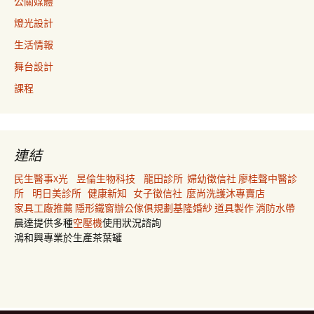
公關媒體
燈光設計
生活情報
舞台設計
課程
連結
民生醫事X光
昱倫生物科技
龍田診所
婦幼徵信社
廖桂聲中醫診
所
明日美診所
健康新知
女子徵信社
麼尚洗護沐專賣店
家具工廠推薦
隱形鐵窗
辦公傢俱規劃
基隆婚紗
道具製作
消防水帶
晨達提供多種
空壓機
使用狀況諮詢
鴻和興專業於生產茶葉罐