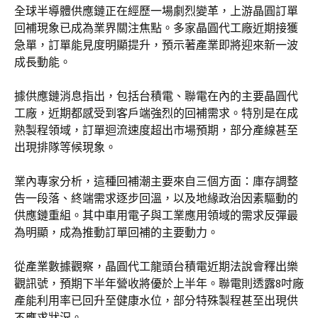
全球半導體供應鏈正在經歷一場劇烈變革，上游晶圓訂單
回補現象已成為業界關注焦點。多家晶圓代工廠近期接獲
急單，訂單能見度明顯提升，預示著產業即將迎來新一波
成長動能。
據供應鏈消息指出，包括台積電、聯電在內的主要晶圓代
工廠，近期都感受到客戶端強烈的回補需求。特別是在成
熟製程領域，訂單迴流速度超出市場預期，部分產線甚至
出現排隊等候現象。
業內專家分析，這種回補潮主要來自三個方面：庫存調整
告一段落、終端需求逐步回溫，以及地緣政治因素驅動的
供應鏈重組。其中車用電子與工業應用領域的需求反彈最
為明顯，成為推動訂單回補的主要動力。
從產業數據觀察，晶圓代工龍頭台積電近期法說會釋出樂
觀訊號，預期下半年營收將優於上半年。聯電則透露8吋廠
產能利用率已回升至健康水位，部分特殊製程甚至出現供
不應求狀況。