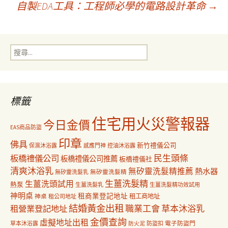
自製EDA工具：工程師必學的電路設計革命
→
章
搜
導
尋
關
鍵
覽
字:
標籤
住宅用火災警報器
今日金價
EAS商品防盜
印章
佛具
新竹禮儀公司
保濕沐浴露
感應門神
控油沐浴露
民生頭條
板橋禮儀公司
板橋禮儀公司推薦
板橋禮儀社
清爽沐浴乳
無矽靈洗髮精推薦
熱水器
無矽靈洗髮乳
無矽靈洗髮精
生薑洗髮精
生薑洗頭試用
熱泵
生薑洗髮乳
生薑洗髮精功效試用
神明桌
租商業登記地址
神桌
租工商地址
租公司地址
結婚黃金出租
職業工會
草本沐浴乳
租營業登記地址
金價查詢
虛擬地址出租
電子防盜門
草本沐浴露
防盜扣
防火泥