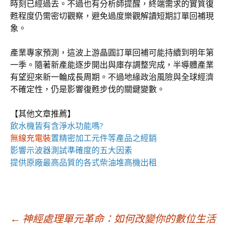
時刻已經過去。不過也有分析師提醒，終端需求的實質復
甦程度仍需密切觀察，避免過度樂觀解讀短期訂單回補現
象。
產業專家預測，這波上游晶圓訂單回補可能持續到明年第
一季。隨著新產能逐步開出與庫存調整完成，半導體產業
有望迎來新一輪成長周期。不過地緣政治風險與全球經濟
不確定性，仍是影響復甦步伐的關鍵變數。
【其他文章推薦】
飲水機
皆有含淨水功能嗎?
無線充電裝
置
精密加工元件等產品之經銷
影響
示波器
測試準確度的五大因素
提供原廠最高品質的各式柴油
堆高機
出租
文
←
神經處理單元革命：如何改變你的數位生活