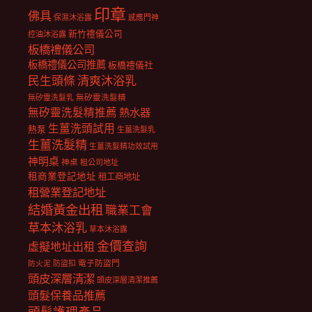
印章
佛具
保濕沐浴露
感應門神
新竹禮儀公司
控油沐浴露
板橋禮儀公司
板橋禮儀公司推薦
板橋禮儀社
民生頭條
清爽沐浴乳
無矽靈洗髮乳
無矽靈洗髮精
無矽靈洗髮精推薦
熱水器
生薑洗頭試用
熱泵
生薑洗髮乳
生薑洗髮精
生薑洗髮精功效試用
神明桌
神桌
租公司地址
租商業登記地址
租工商地址
租營業登記地址
結婚黃金出租
職業工會
草本沐浴乳
草本沐浴露
金價查詢
虛擬地址出租
電子防盜門
防盜扣
防火泥
頭皮深層清潔
頭皮深層清潔推薦
頭髮保養品推薦