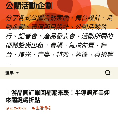
公關活動企劃
分享各式公關活動案例、舞台設計、活
動企劃、表演節目設計、公關活動執
行、記者會、產品發表會、活動所需的
硬體設備出租，會場、氣球佈置、舞
台、燈光、音響、特效、帳篷、桌椅等
…
跳
搜
選單
至
尋
主
關
要
鍵
上游晶圓訂單回補潮來襲！半導體產業迎
內
字:
來關鍵轉折點
容
2025-05-02
生活情報