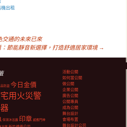
素
高機
出租
色交通的未來已來
扇：節能靜音新選擇，打造舒適居家環境
→
活動公關
籤
如何當公關
今日金價
做公關
商品防盜
企業公關
住宅用火災警
廣告公關
公關專員
報器
成為公關
舞台設計
印章
具
會場布置
保濕沐浴露
感應門神
舞台設計公司
新竹禮儀公司
沐浴露