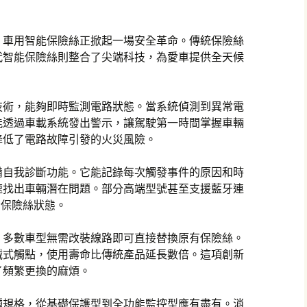
，車用智能保險絲正掀起一場安全革命。傳統保險絲
代智能保險絲則整合了尖端科技，為愛車提供全天候
技術，能夠即時監測電路狀態。當系統偵測到異常電
能透過車載系統發出警示，讓駕駛第一時間掌握車輛
降低了電路故障引發的火災風險。
備自我診斷功能。它能記錄每次觸發事件的原因和時
速找出車輛潛在問題。部分高端型號甚至支援藍牙連
看保險絲狀態。
，多數車型無需改裝線路即可直接替換原有保險絲。
械式觸點，使用壽命比傳統產品延長數倍。這項創新
了頻繁更換的麻煩。
種規格，從基礎保護型到全功能監控型應有盡有。消