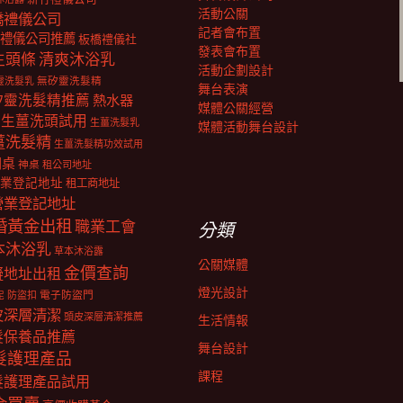
活動公關
橋禮儀公司
記者會布置
禮儀公司推薦
板橋禮儀社
發表會布置
生頭條
清爽沐浴乳
活動企劃設計
靈洗髮乳
無矽靈洗髮精
舞台表演
矽靈洗髮精推薦
熱水器
媒體公關經營
生薑洗頭試用
生薑洗髮乳
媒體活動舞台設計
薑洗髮精
生薑洗髮精功效試用
明桌
神桌
租公司地址
業登記地址
租工商地址
營業登記地址
婚黃金出租
職業工會
分類
本沐浴乳
草本沐浴露
公關媒體
金價查詢
擬地址出租
燈光設計
電子防盜門
防盜扣
泥
皮深層清潔
頭皮深層清潔推薦
生活情報
髮保養品推薦
舞台設計
髮護理產品
課程
髮護理產品試用