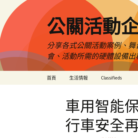
公關活動
分享各式公關活動案例、舞
會、活動所需的硬體設備出
跳
首頁
生活情報
Classifieds
至
主
要
車用智能
內
容
行車安全