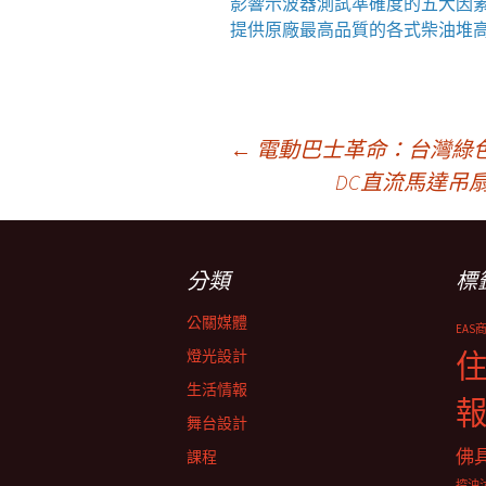
影響
示波器
測試準確度的五大因
提供原廠最高品質的各式柴油
堆
文
←
電動巴士革命：台灣綠
DC直流馬達吊
章
分類
標
導
公關媒體
EAS
覽
燈光設計
生活情報
舞台設計
佛
課程
控油