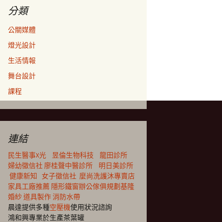
分類
公關媒體
燈光設計
生活情報
舞台設計
課程
連結
民生醫事X光
昱倫生物科技
龍田診所
婦幼徵信社
廖桂聲中醫診所
明日美診所
健康新知
女子徵信社
麼尚洗護沐專賣店
家具工廠推薦
隱形鐵窗
辦公傢俱規劃
基隆
婚紗
道具製作
消防水帶
晨達提供多種
空壓機
使用狀況諮詢
鴻和興專業於生產茶葉罐