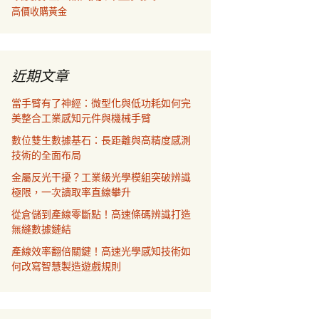
高價收購黃金
近期文章
當手臂有了神經：微型化與低功耗如何完
美整合工業感知元件與機械手臂
數位雙生數據基石：長距離與高精度感測
技術的全面布局
金屬反光干擾？工業級光學模組突破辨識
極限，一次讀取率直線攀升
從倉儲到產線零斷點！高速條碼辨識打造
無縫數據鏈結
產線效率翻倍關鍵！高速光學感知技術如
何改寫智慧製造遊戲規則