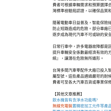
費者可根據車輛需求和預算選擇
灣標準檢驗局認證，以確保品質
隨著電動車日益普及，智能保險
防止短路造成的危險。部分車廠
逐步成為現代汽車不可或缺的安
日常行車中，許多電器故障都是
提升車輛安全係數最經濟有效的
統』，讓潛在危險無所遁形。
台灣多間汽車零配件大廠已投入
屬型號。這些產品通過嚴苛的耐
費者可至各大汽車百貨或專業保
【其他文章推薦】
飲水機
皆有含淨水功能嗎?
無線充電裝
置
精密加工元件等產