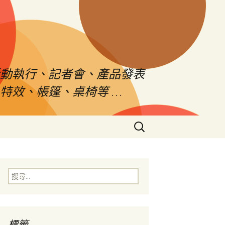
活動執行、記者會、產品發表
特效、帳篷、桌椅等 …
搜
尋
關
鍵
字:
搜
尋
關
鍵
字:
標籤