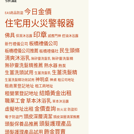
今日金價
EAS商品防盜
住宅用火災警報器
印章
佛具
保濕沐浴露
感應門神
控油沐浴露
板橋禮儀公司
新竹禮儀公司
民生頭條
板橋禮儀公司推薦
板橋禮儀社
清爽沐浴乳
無矽靈洗髮乳
無矽靈洗髮精
無矽靈洗髮精推薦
熱水器
熱泵
生薑洗髮精
生薑洗頭試用
生薑洗髮乳
神明桌
神桌
生薑洗髮精功效試用
租公司地址
租商業登記地址
租工商地址
結婚黃金出租
租營業登記地址
職業工會
草本沐浴乳
草本沐浴露
金價查詢
虛擬地址出租
防盜扣
防火泥
頭皮深層清潔
電子防盜門
頭皮深層清潔推薦
頭髮護理產品
頭髮保養品推薦
飾金買賣
頭髮護理產品試用