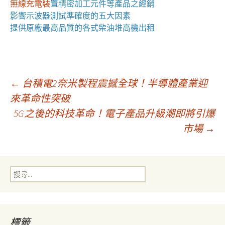
無線充電裝
置
精密加工元件等產品之經銷
影響
示波器
測試準確度的五大因素
提供原廠最高品質的各式柴油
堆高機
出租
文
←
台積電2奈米製程震撼全球！半導體產業迎
來革命性突破
5G之後的科技革命！電子產品升級潮即將引爆
章
市場
→
導
搜
覽
尋
關
鍵
字:
標籤