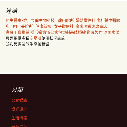
連結
民生醫事X光
昱倫生物科技
龍田診所
婦幼徵信社
廖桂聲中醫診
所
明日美診所
健康新知
女子徵信社
麼尚洗護沐專賣店
家具工廠推薦
隱形鐵窗
辦公傢俱規劃
基隆婚紗
道具製作
消防水帶
晨達提供多種
空壓機
使用狀況諮詢
鴻和興專業於生產茶葉罐
分類
公關媒體
燈光設計
生活情報
舞台設計