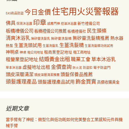
住宅用火災警報器
今日金價
EAS商品防盜
印章
佛具
新竹禮儀公司
保濕沐浴露
感應門神
控油沐浴露
民生頭條
板橋禮儀公司
板橋禮儀公司推薦
板橋禮儀社
清爽沐浴乳
無矽靈洗髮精推薦
熱水器
無矽靈洗髮乳
無矽靈洗髮精
生薑洗髮精
生薑洗頭試用
熱泵
生薑洗髮乳
生薑洗髮精功效試用
神明桌
租商業登記地址
神桌
租工商地址
租公司地址
結婚黃金出租
職業工會
草本沐浴乳
租營業登記地址
金價查詢
虛擬地址出租
電子防盜門
草本沐浴露
防盜扣
防火泥
頭皮深層清潔
頭髮保養品推薦
頭皮深層清潔推薦
飾金買賣
頭髮護理產品
頭髮護理產品試用
高價收購黃金
近期文章
當手臂有了神經：微型化與低功耗如何完美整合工業感知元件與機
械手臂