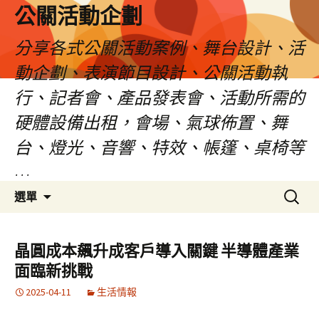
公關活動企劃
分享各式公關活動案例、舞台設計、活
動企劃、表演節目設計、公關活動執
行、記者會、產品發表會、活動所需的
硬體設備出租，會場、氣球佈置、舞
台、燈光、音響、特效、帳篷、桌椅等
…
跳
搜
選單
至
尋
主
關
要
鍵
晶圓成本飆升成客戶導入關鍵 半導體產業
內
字:
面臨新挑戰
容
2025-04-11
生活情報