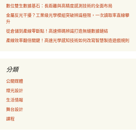
數位雙生數據基石：長距離與高精度感測技術的全面布局
金屬反光干擾？工業級光學模組突破辨識極限，一次讀取率直線攀
升
從倉儲到產線零斷點！高速條碼辨識打造無縫數據鏈結
產線效率翻倍關鍵！高速光學感知技術如何改寫智慧製造遊戲規則
分類
公關媒體
燈光設計
生活情報
舞台設計
課程