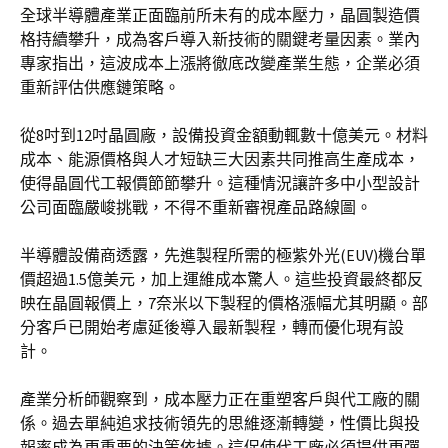
全球半導體產業正面臨前所未有的成本壓力，晶圓製造價
格持續攀升，成為客戶導入新技術的關鍵考量因素。業內
專家指出，這波成本上漲將徹底改變產業生態，企業必須
重新評估供應鏈策略。
從8吋到12吋晶圓廠，設備投資金額動輒數十億美元。材料
成本、能源價格與人才短缺三大因素共同推高生產成本，
使得晶圓代工報價節節攀升。這種情況讓許多中小型設計
公司面臨嚴峻挑戰，不得不重新審視產品路線圖。
半導體設備商透露，先進製程所需的極紫外光(EUV)機台單
價超過1.5億美元，加上運維成本驚人。這些投資最終都反
映在晶圓報價上，7奈米以下製程的價格漲幅尤其明顯。部
分客戶已開始考慮延後導入最新製程，轉而優化現有設
計。
產業分析師觀察到，成本壓力正在重塑客戶與代工廠的關
係。過去單純追求技術領先的思維逐漸轉變，性價比與投
報率成為更重要的決策依據。這促使代工廠必須提供更彈