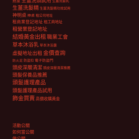
生薑洗頭試用
熱泵
生薑洗髮乳
生薑洗髮精
生薑洗髮精功效試用
神明桌
神桌
租公司地址
租商業登記地址
租工商地址
租營業登記地址
結婚黃金出租
職業工會
草本沐浴乳
草本沐浴露
金價查詢
虛擬地址出租
電子防盜門
防盜扣
防火泥
頭皮深層清潔
頭皮深層清潔推薦
頭髮保養品推薦
頭髮護理產品
頭髮護理產品試用
飾金買賣
高價收購黃金
活動公關
如何當公關
做公關