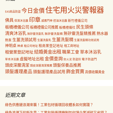
住宅用火災警報器
今日金價
EAS商品防盜
印章
佛具
新竹禮儀公司
保濕沐浴露
感應門神
控油沐浴露
民生頭條
板橋禮儀公司
板橋禮儀公司推薦
板橋禮儀社
清爽沐浴乳
無矽靈洗髮精推薦
熱水器
無矽靈洗髮乳
無矽靈洗髮精
生薑洗髮精
生薑洗頭試用
熱泵
生薑洗髮乳
生薑洗髮精功效試用
神明桌
租商業登記地址
神桌
租工商地址
租公司地址
結婚黃金出租
職業工會
草本沐浴乳
租營業登記地址
金價查詢
虛擬地址出租
電子防盜門
草本沐浴露
防盜扣
防火泥
頭皮深層清潔
頭髮保養品推薦
頭皮深層清潔推薦
飾金買賣
頭髮護理產品
頭髮護理產品試用
高價收購黃金
近期文章
綠色供應鏈浪潮來襲！工業包材循環回收體系如何實踐？
綠色浪潮下的新生意：工業包裝循環機制如何讓企業減碳又省錢？