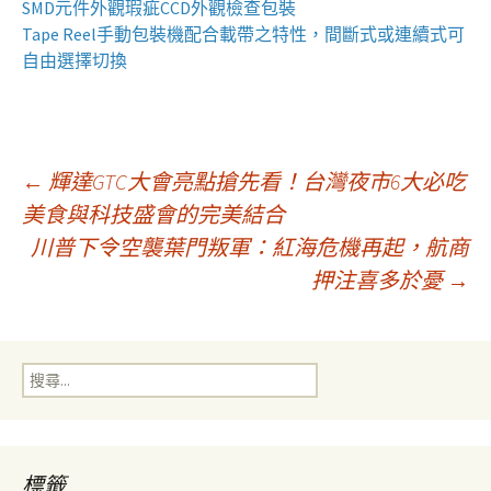
SMD元件外觀瑕疵
CCD外觀檢查包裝
Tape Reel手動包裝機
配合載帶之特性，間斷式或連續式可
自由選擇切換
文
←
輝達GTC大會亮點搶先看！台灣夜市6大必吃
美食與科技盛會的完美結合
川普下令空襲葉門叛軍：紅海危機再起，航商
章
押注喜多於憂
→
導
搜
覽
尋
關
鍵
字:
標籤