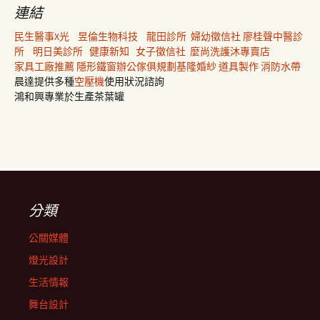
連結
民生醫事X光
昱倫生物科技
龍田診所
婦幼徵信社
廖桂聲中醫診
所
明日美診所
健康新知
女子徵信社
麼尚洗護沐專賣店
家具工廠推薦
隱形鐵窗
辦公傢俱規劃
基隆婚紗
道具製作
消防水帶
晨達提供多種
空壓機
使用狀況諮詢
鴻和興專業於生產茶葉罐
分類
公關媒體
燈光設計
生活情報
舞台設計