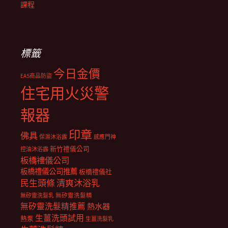
課程
標籤
今日金價
EAS商品防盜
住宅用火災警
報器
印章
佛具
保濕沐浴露
感應門神
新竹禮儀公司
控油沐浴露
板橋禮儀公司
板橋禮儀公司推薦
板橋禮儀社
民生頭條
清爽沐浴乳
無矽靈洗髮乳
無矽靈洗髮精
無矽靈洗髮精推薦
熱水器
生薑洗頭試用
熱泵
生薑洗髮乳