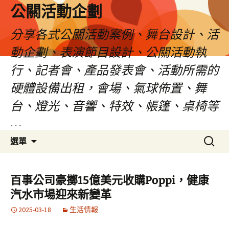
公關活動企劃
分享各式公關活動案例、舞台設計、活
動企劃、表演節目設計、公關活動執
行、記者會、產品發表會、活動所需的
硬體設備出租，會場、氣球佈置、舞
台、燈光、音響、特效、帳篷、桌椅等
…
跳
搜
選單
至
尋
主
關
要
鍵
百事公司豪擲15億美元收購Poppi，健康
內
字:
汽水市場迎來新變革
容
2025-03-18
生活情報