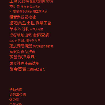
生薑洗髮精
生薑洗髮精功效試用
神明桌
神桌
租公司地址
租商業登記地址
租工商地址
租營業登記地址
結婚黃金出租
職業工會
草本沐浴乳
草本沐浴露
金價查詢
虛擬地址出租
電子防盜門
防盜扣
防火泥
頭皮深層清潔
頭皮深層清潔推薦
頭髮保養品推薦
頭髮護理產品
頭髮護理產品試用
飾金買賣
高價收購黃金
活動公關
如何當公關
做公關
企業公關