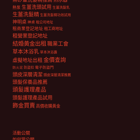
生薑洗頭試用
熱泵
生薑洗髮乳
生薑洗髮精
生薑洗髮精功效試用
神明桌
神桌
租公司地址
租商業登記地址
租工商地址
租營業登記地址
結婚黃金出租
職業工會
草本沐浴乳
草本沐浴露
金價查詢
虛擬地址出租
電子防盜門
防盜扣
防火泥
頭皮深層清潔
頭皮深層清潔推薦
頭髮保養品推薦
頭髮護理產品
頭髮護理產品試用
飾金買賣
高價收購黃金
活動公關
如何當公關