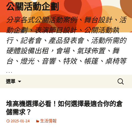
公關活動企劃
分享各式公關活動案例、舞台設計、活
動企劃、表演節目設計、公關活動執
行、記者會、產品發表會、活動所需的
硬體設備出租，會場、氣球佈置、舞
台、燈光、音響、特效、帳篷、桌椅等
…
跳
搜
選單
至
尋
主
關
要
鍵
堆高機選擇必看！如何選擇最適合你的倉
內
字:
儲需求？
容
2025-01-24
生活情報