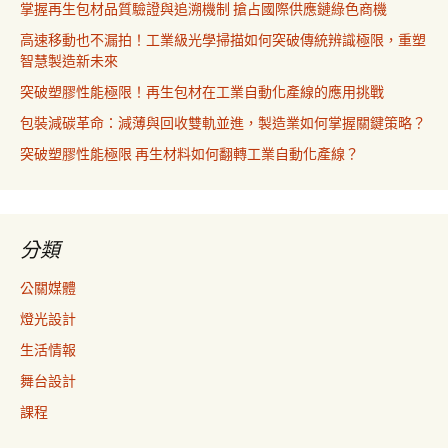
掌握再生包材品質驗證與追溯機制 搶占國際供應鏈綠色商機
高速移動也不漏拍！工業級光學掃描如何突破傳統辨識極限，重塑
智慧製造新未來
突破塑膠性能極限！再生包材在工業自動化產線的應用挑戰
包裝減碳革命：減薄與回收雙軌並進，製造業如何掌握關鍵策略？
突破塑膠性能極限 再生材料如何翻轉工業自動化產線？
分類
公關媒體
燈光設計
生活情報
舞台設計
課程