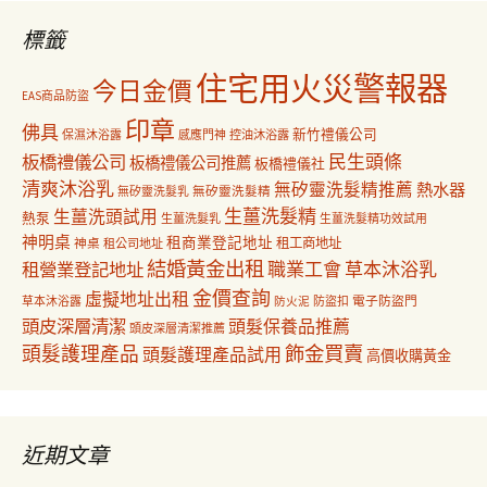
字:
標籤
住宅用火災警報器
今日金價
EAS商品防盜
印章
佛具
新竹禮儀公司
保濕沐浴露
感應門神
控油沐浴露
民生頭條
板橋禮儀公司
板橋禮儀公司推薦
板橋禮儀社
清爽沐浴乳
無矽靈洗髮精推薦
熱水器
無矽靈洗髮乳
無矽靈洗髮精
生薑洗髮精
生薑洗頭試用
熱泵
生薑洗髮乳
生薑洗髮精功效試用
神明桌
租商業登記地址
神桌
租工商地址
租公司地址
結婚黃金出租
職業工會
草本沐浴乳
租營業登記地址
金價查詢
虛擬地址出租
電子防盜門
草本沐浴露
防盜扣
防火泥
頭皮深層清潔
頭髮保養品推薦
頭皮深層清潔推薦
飾金買賣
頭髮護理產品
頭髮護理產品試用
高價收購黃金
近期文章