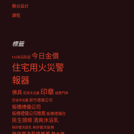
舞台設計
課程
標籤
今日金價
EAS商品防盜
住宅用火災警
報器
印章
佛具
保濕沐浴露
感應門神
新竹禮儀公司
控油沐浴露
板橋禮儀公司
板橋禮儀公司推薦
板橋禮儀社
民生頭條
清爽沐浴乳
無矽靈洗髮乳
無矽靈洗髮精
無矽靈洗髮精推薦
熱水器