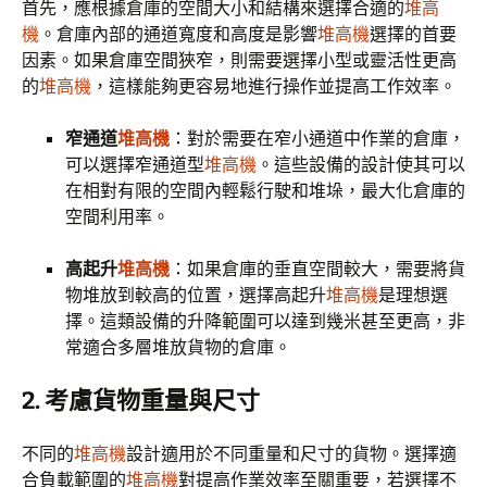
首先，應根據倉庫的空間大小和結構來選擇合適的
堆高
機
。倉庫內部的通道寬度和高度是影響
堆高機
選擇的首要
因素。如果倉庫空間狹窄，則需要選擇小型或靈活性更高
的
堆高機
，這樣能夠更容易地進行操作並提高工作效率。
窄通道
堆高機
：對於需要在窄小通道中作業的倉庫，
可以選擇窄通道型
堆高機
。這些設備的設計使其可以
在相對有限的空間內輕鬆行駛和堆垛，最大化倉庫的
空間利用率。
高起升
堆高機
：如果倉庫的垂直空間較大，需要將貨
物堆放到較高的位置，選擇高起升
堆高機
是理想選
擇。這類設備的升降範圍可以達到幾米甚至更高，非
常適合多層堆放貨物的倉庫。
2. 考慮貨物重量與尺寸
不同的
堆高機
設計適用於不同重量和尺寸的貨物。選擇適
合負載範圍的
堆高機
對提高作業效率至關重要，若選擇不