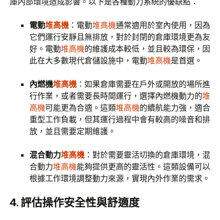
庫內部環境造成影響。以下是各種動力系統的優缺點：
電動
堆高機
：電動
堆高機
通常適用於室內使用，因為
它們運行安靜且無排放，對於封閉的倉庫環境更為友
好。電動
堆高機
的維護成本較低，並且較為環保，因
此在大多數現代倉儲設施中，電動
堆高機
是首選。
內燃機
堆高機
：如果倉庫需要在戶外或開放的場所進
行作業，或者需要長時間運行，選擇內燃機動力的
堆
高機
可能更為合適。這類
堆高機
的續航能力強，適合
重型工作負載，但其運行過程中會有較高的噪音和排
放，並且需要定期維護。
混合動力
堆高機
：對於需要靈活切換的倉庫環境，混
合動力
堆高機
能夠提供更高的靈活性。這類設備可以
根據工作環境調整動力來源，實現內外作業的需求。
4. 評估操作安全性與舒適度