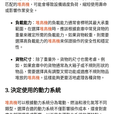
匹配的
堆高機
，可能會導致設備過度負荷，縮短使用壽命
或影響作業安全。
負載能力
：
堆高機
的負載能力通常會標明其最大承重
範圍。在選擇
堆高機
時，應該根據倉庫中常見貨物的
重量來確定所需的負載能力。如果貨物較重，則需要
選擇高負載能力的
堆高機
來保證操作的安全性和穩定
性。
貨物尺寸
：除了重量外，貨物的尺寸也需考慮。例
如，如果倉庫中的貨物通常為大箱子或不規則形狀的
物品，需要選擇具有調整叉臂功能或適應不規則物品
堆放的
堆高機
。這樣能夠更靈活地處理各種貨物。
3. 決定使用的動力系統
堆高機
可以根據動力系統分為電動、燃油和液化氣等不同
類型。選擇合適的動力系統不僅影響操作成本，還會對倉