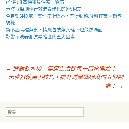
(全省)
堆高機
租賃保養一覽表
示波器
探測執行效能最佳化的8大秘訣
全自動
SMD電子零件技術機器
，方便點料,發料作業手動包
裝機
買不起高檔茶葉，精緻包裝
茶葉罐
，也能撐場面!
影響
示波器
測試準確度的五大因素
文
←
選對飲水機，健康生活從每一口水開始！
示波器使用小技巧，提升測量準確度的五個關
鍵！
→
章
導
搜
尋
覽
關
鍵