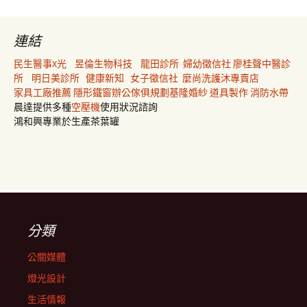
連結
民生醫事X光
昱倫生物科技
龍田診所
婦幼徵信社
廖桂聲中醫診
所
明日美診所
健康新知
女子徵信社
麼尚洗護沐專賣店
家具工廠推薦
隱形鐵窗
辦公傢俱規劃
基隆婚紗
道具製作
消防水帶
晨達提供多種
空壓機
使用狀況諮詢
鴻和興專業於生產茶葉罐
分類
公關媒體
燈光設計
生活情報