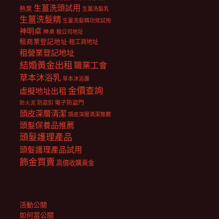
生薑洗頭試用
熱泵
生薑洗髮乳
生薑洗髮精
生薑洗髮精功效試用
神明桌
神桌
租公司地址
租商業登記地址
租工商地址
租營業登記地址
結婚黃金出租
職業工會
草本沐浴乳
草本沐浴露
金價查詢
虛擬地址出租
電子防盜門
防盜扣
防火泥
頭皮深層清潔
頭皮深層清潔推薦
頭髮保養品推薦
頭髮護理產品
頭髮護理產品試用
飾金買賣
高價收購黃金
活動公關
如何當公關