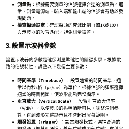
測量點
：根據需要測量的信號選擇合適的測量點。通
常，測量電源端、輸入端和輸出端的信號會有助於發
現問題。
檢查探頭設定
：確認探頭的衰減比例（如1X或10X）
與示波器的設置匹配，避免測量誤差。
3.
設置示波器參數
設置示波器的參數是確保測量準確性的關鍵步驟。根據電
路的信號特性，調整以下幾個主要參數：
時間基準（Timebase）
：設置適當的時間基準，通
常以微秒/格（μs/div）為單位。根據信號的頻率選擇
適當的時間範圍，使波形能夠完整顯示。
垂直放大（Vertical Scale）
：設置垂直放大倍率
（V/div），以使波形的振幅清晰可見。調整這個參
數，直到波形完整顯示且不會超出屏幕範圍。
觸發設置（Trigger）
：設置觸發模式，選擇合適的
觸發源（如某個通道、外部信號或內部信號）來穩定