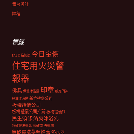
舞台設計
課程
標籤
今日金價
EAS商品防盜
住宅用火災警
報器
印章
佛具
保濕沐浴露
感應門神
新竹禮儀公司
控油沐浴露
板橋禮儀公司
板橋禮儀公司推薦
板橋禮儀社
民生頭條
清爽沐浴乳
無矽靈洗髮乳
無矽靈洗髮精
無矽靈洗髮精推薦
熱水器