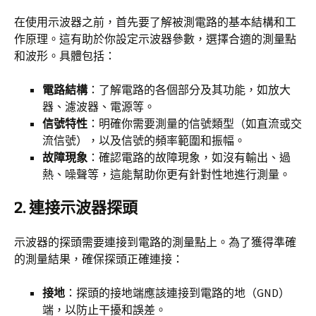
在使用示波器之前，首先要了解被測電路的基本結構和工
作原理。這有助於你設定示波器參數，選擇合適的測量點
和波形。具體包括：
電路結構
：了解電路的各個部分及其功能，如放大
器、濾波器、電源等。
信號特性
：明確你需要測量的信號類型（如直流或交
流信號），以及信號的頻率範圍和振幅。
故障現象
：確認電路的故障現象，如沒有輸出、過
熱、噪聲等，這能幫助你更有針對性地進行測量。
2.
連接示波器探頭
示波器的探頭需要連接到電路的測量點上。為了獲得準確
的測量結果，確保探頭正確連接：
接地
：探頭的接地端應該連接到電路的地（GND）
端，以防止干擾和誤差。