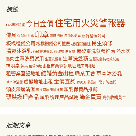
字:
標籤
住宅用火災警報器
今日金價
EAS商品防盜
印章
佛具
新竹禮儀公司
保濕沐浴露
感應門神
控油沐浴露
民生頭條
板橋禮儀公司
板橋禮儀公司推薦
板橋禮儀社
清爽沐浴乳
無矽靈洗髮精推薦
熱水器
無矽靈洗髮乳
無矽靈洗髮精
生薑洗髮精
生薑洗頭試用
熱泵
生薑洗髮乳
生薑洗髮精功效試用
神明桌
租商業登記地址
神桌
租工商地址
租公司地址
結婚黃金出租
職業工會
草本沐浴乳
租營業登記地址
金價查詢
虛擬地址出租
電子防盜門
草本沐浴露
防盜扣
防火泥
頭皮深層清潔
頭髮保養品推薦
頭皮深層清潔推薦
飾金買賣
頭髮護理產品
頭髮護理產品試用
高價收購黃金
近期文章