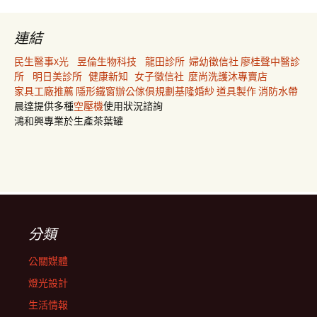
連結
民生醫事X光
昱倫生物科技
龍田診所
婦幼徵信社
廖桂聲中醫診
所
明日美診所
健康新知
女子徵信社
麼尚洗護沐專賣店
家具工廠推薦
隱形鐵窗
辦公傢俱規劃
基隆婚紗
道具製作
消防水帶
晨達提供多種
空壓機
使用狀況諮詢
鴻和興專業於生產茶葉罐
分類
公關媒體
燈光設計
生活情報