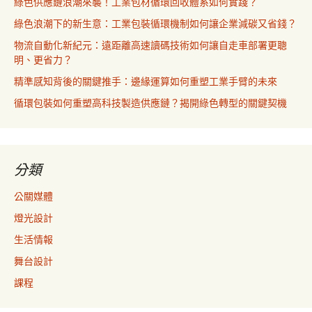
綠色供應鏈浪潮來襲！工業包材循環回收體系如何實踐？
綠色浪潮下的新生意：工業包裝循環機制如何讓企業減碳又省錢？
物流自動化新紀元：遠距離高速讀碼技術如何讓自走車部署更聰
明、更省力？
精準感知背後的關鍵推手：邊緣運算如何重塑工業手臂的未來
循環包裝如何重塑高科技製造供應鏈？揭開綠色轉型的關鍵契機
分類
公關媒體
燈光設計
生活情報
舞台設計
課程