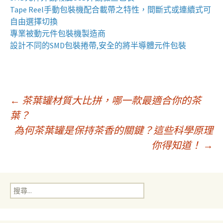
Tape Reel手動包裝機
配合載帶之特性，間斷式或連續式可
自由選擇切換
專業
被動元件包裝
機製造商
設計不同的
SMD包裝捲帶
,安全的將
半導體元件包裝
文
←
茶葉罐材質大比拼，哪一款最適合你的茶
葉？
為何茶葉罐是保持茶香的關鍵？這些科學原理
章
你得知道！
→
導
搜
覽
尋
關
鍵