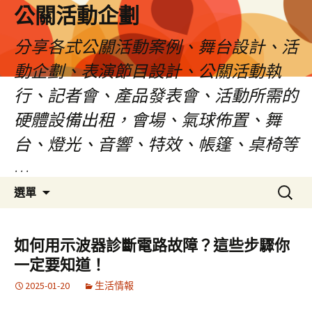
公關活動企劃
分享各式公關活動案例、舞台設計、活
動企劃、表演節目設計、公關活動執
行、記者會、產品發表會、活動所需的
硬體設備出租，會場、氣球佈置、舞
台、燈光、音響、特效、帳篷、桌椅等
…
跳
搜
選單
至
尋
主
關
要
鍵
如何用示波器診斷電路故障？這些步驟你
內
字:
一定要知道！
容
2025-01-20
生活情報