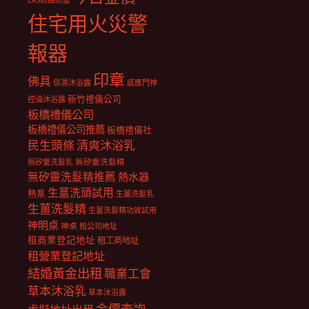
EAS商品防盜
住宅用火災警
報器
印章
佛具
保濕沐浴露
感應門神
新竹禮儀公司
控油沐浴露
板橋禮儀公司
板橋禮儀公司推薦
板橋禮儀社
民生頭條
清爽沐浴乳
無矽靈洗髮乳
無矽靈洗髮精
無矽靈洗髮精推薦
熱水器
生薑洗頭試用
熱泵
生薑洗髮乳
生薑洗髮精
生薑洗髮精功效試用
神明桌
神桌
租公司地址
租商業登記地址
租工商地址
租營業登記地址
結婚黃金出租
職業工會
草本沐浴乳
草本沐浴露