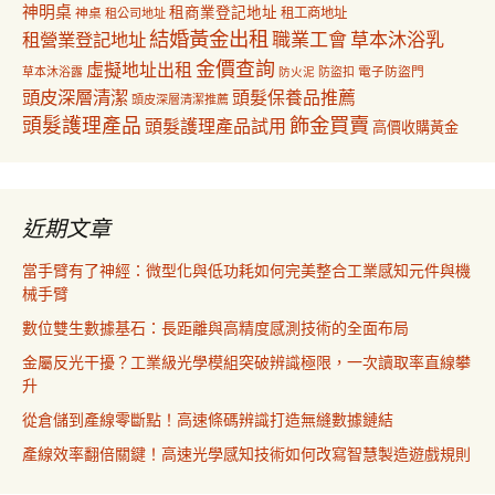
神明桌
租商業登記地址
神桌
租工商地址
租公司地址
結婚黃金出租
職業工會
草本沐浴乳
租營業登記地址
金價查詢
虛擬地址出租
電子防盜門
草本沐浴露
防盜扣
防火泥
頭皮深層清潔
頭髮保養品推薦
頭皮深層清潔推薦
飾金買賣
頭髮護理產品
頭髮護理產品試用
高價收購黃金
近期文章
當手臂有了神經：微型化與低功耗如何完美整合工業感知元件與機
械手臂
數位雙生數據基石：長距離與高精度感測技術的全面布局
金屬反光干擾？工業級光學模組突破辨識極限，一次讀取率直線攀
升
從倉儲到產線零斷點！高速條碼辨識打造無縫數據鏈結
產線效率翻倍關鍵！高速光學感知技術如何改寫智慧製造遊戲規則