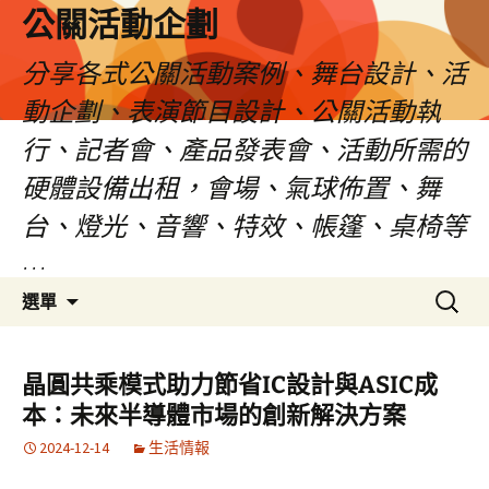
公關活動企劃
分享各式公關活動案例、舞台設計、活
動企劃、表演節目設計、公關活動執
行、記者會、產品發表會、活動所需的
硬體設備出租，會場、氣球佈置、舞
台、燈光、音響、特效、帳篷、桌椅等
…
跳
搜
選單
至
尋
主
關
要
鍵
晶圓共乘模式助力節省IC設計與ASIC成
內
字:
本：未來半導體市場的創新解決方案
容
2024-12-14
生活情報