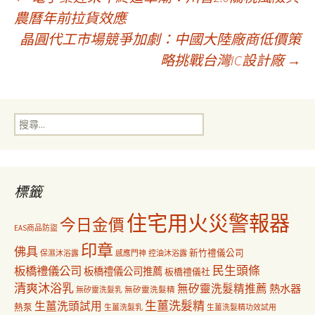
文
農曆年前拉貨效應
晶圓代工市場競爭加劇：中國大陸廠商低價策
章
略挑戰台灣IC設計廠
→
導
搜
覽
尋
關
鍵
字:
標籤
住宅用火災警報器
今日金價
EAS商品防盜
印章
佛具
新竹禮儀公司
保濕沐浴露
感應門神
控油沐浴露
民生頭條
板橋禮儀公司
板橋禮儀公司推薦
板橋禮儀社
清爽沐浴乳
無矽靈洗髮精推薦
熱水器
無矽靈洗髮乳
無矽靈洗髮精
生薑洗髮精
生薑洗頭試用
熱泵
生薑洗髮乳
生薑洗髮精功效試用