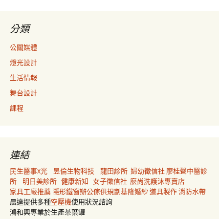
分類
公關媒體
燈光設計
生活情報
舞台設計
課程
連結
民生醫事X光
昱倫生物科技
龍田診所
婦幼徵信社
廖桂聲中醫診
所
明日美診所
健康新知
女子徵信社
麼尚洗護沐專賣店
家具工廠推薦
隱形鐵窗
辦公傢俱規劃
基隆婚紗
道具製作
消防水帶
晨達提供多種
空壓機
使用狀況諮詢
鴻和興專業於生產茶葉罐