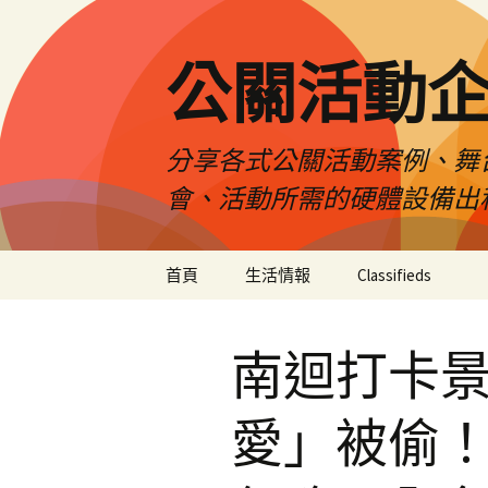
公關活動
分享各式公關活動案例、舞
會、活動所需的硬體設備出
跳
首頁
生活情報
Classifieds
至
主
要
南迴打卡景
內
容
愛」被偷