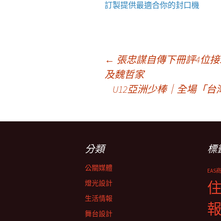
訂製提供最適合你的
封口機
文
←
張忠謀自傳下冊評4位
及魏哲家
U12亞洲少棒｜全場「
章
導
分類
標
覽
公關媒體
EAS
燈光設計
生活情報
舞台設計