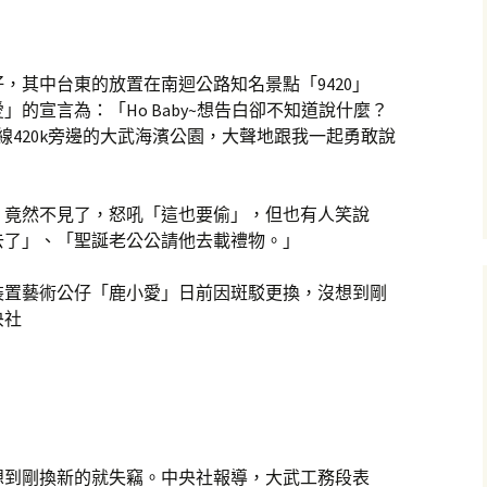
仔，其中台東的放置在南迴公路知名景點「9420」
的宣言為：「Ho Baby~想告白卻不知道說什麼？
線420k旁邊的大武海濱公園，大聲地跟我一起勇敢說
」竟然不見了，怒吼「這也要偷」，但也有人笑說
去了」、「聖誕老公公請他去載禮物。」
卡裝置藝術公仔「鹿小愛」日前因斑駁更換，沒想到剛
央社
想到剛換新的就失竊。中央社報導，大武工務段表