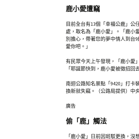
鹿小愛遭竊
目前全台有13個「幸褔公鹿」公
處，取名為「鹿小愛」。「鹿小愛」
別擔心，帶著您的夢中情人到台9
愛你吧。」
有民眾今天上午發現，「鹿小愛
「耶誕節快到，鹿小愛被徵招回
南迴公路知名景點「9420」打
換新就失竊。（公路局提供）中
廣告
偷「鹿」觸法
「鹿小愛」日前因斑駁更換，沒