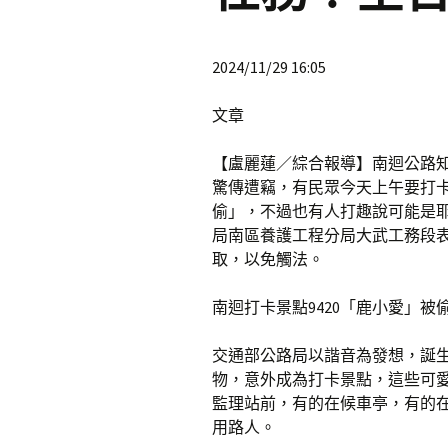
2024/11/29 16:05
文章
【盧麗蓮／綜合報導】南迴公路知
驚傳遭竊，有民眾今天上午要打
偷」，不過也有人打趣說可能是
局南區養護工程分局大武工務段
取，以免觸法。
南迴打卡景點9420「鹿小愛」被
交通部公路局以諧音為發想，誕生
物，意外成為打卡景點，這些可
監理站前，有的在候車亭，有的
用路人。