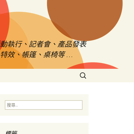
活動執行、記者會、產品發表
特效、帳篷、桌椅等 …
搜
尋
關
鍵
字:
搜
尋
關
鍵
字:
標籤