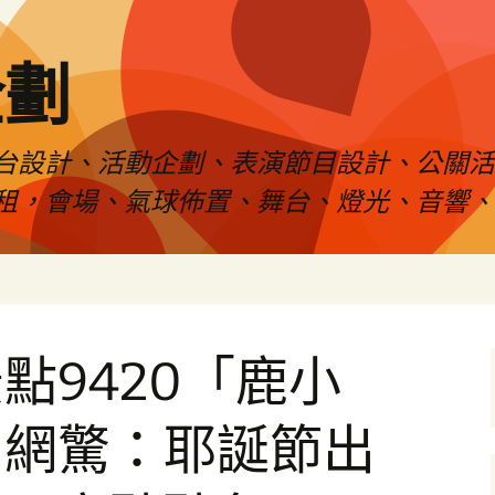
企劃
台設計、活動企劃、表演節目設計、公關
租，會場、氣球佈置、舞台、燈光、音響、
點9420「鹿小
！網驚：耶誕節出