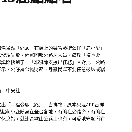
名景點「9420」石頭上的裝置藝術公仔「鹿小愛」
卡發現失蹤，趕緊回報公路局人員，痛斥「這也要
耶誕節快到了，「耶誕節支援出任務」。對此，公路
表示，公仔屬公物財產，呼籲民眾不要任意破壞或竊
偷。中央社
出「幸福公鹿（路）」吉祥物，原本只是APP吉祥
愛超萌小鹿隱身在全台各地，有的在公路旁，有的在
在休息站，就連合歡山公路上也有，可愛地守顧所有