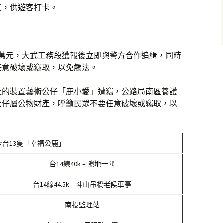
置，供遊客打卡。
9萬元，大武工務段獲報後立即與警方合作追緝，同時
任意破壞或竊取，以免觸法。
頭上的裝置藝術公仔「鹿小愛」遭竊，公路局南區養護
公仔屬公物財產，呼籲民眾不要任意破壞或竊取，以
全台13隻「幸褔公鹿」
台14線40k – 隙地一隅
台14線44.5k – 斗山吊橋老候車亭
南投監理站