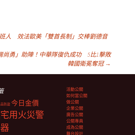
接班人 效法歐美「雙首長制」交棒劉德音
台灣尚勇」助陣！中華隊復仇成功 5比1擊敗
韓國衛冕奪冠
→
活動公關
籤
如何當公關
今日金價
做公關
商品防盜
企業公關
住宅用火災警
廣告公關
公關專員
報器
成為公關
舞台設計