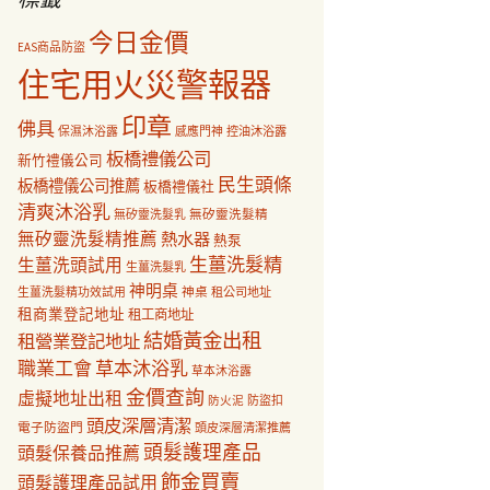
今日金價
EAS商品防盜
住宅用火災警報器
印章
佛具
保濕沐浴露
感應門神
控油沐浴露
板橋禮儀公司
新竹禮儀公司
民生頭條
板橋禮儀公司推薦
板橋禮儀社
清爽沐浴乳
無矽靈洗髮乳
無矽靈洗髮精
無矽靈洗髮精推薦
熱水器
熱泵
生薑洗髮精
生薑洗頭試用
生薑洗髮乳
神明桌
神桌
生薑洗髮精功效試用
租公司地址
租商業登記地址
租工商地址
結婚黃金出租
租營業登記地址
職業工會
草本沐浴乳
草本沐浴露
金價查詢
虛擬地址出租
防盜扣
防火泥
頭皮深層清潔
電子防盜門
頭皮深層清潔推薦
頭髮護理產品
頭髮保養品推薦
飾金買賣
頭髮護理產品試用