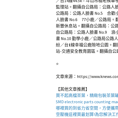
／台14線44.5k – 斗山吊橋老
監理站。翻攝自公路局：公路人臉書 
公路局：公路人臉書 No.5 合歡
人臉書 No.6 77小鹿／公路局
新豐休息站。翻攝自公路局：公路人
自公路局：公路人臉書 No.9 
書 No.10 勤學小鹿／公路局公路
紛／台𝟏線幸福公鹿隙地公園。翻
站-交通安全教育園區。翻攝自公
⭐️
文章來源：https://www.knews.com.
【其他文章推薦】
買不起高檔茶葉，精緻包裝
茶葉
SMD electronic parts counting ma
哪裡買的到省力省空間，方便攜
空壓機
這裡買最划算!為您解決工