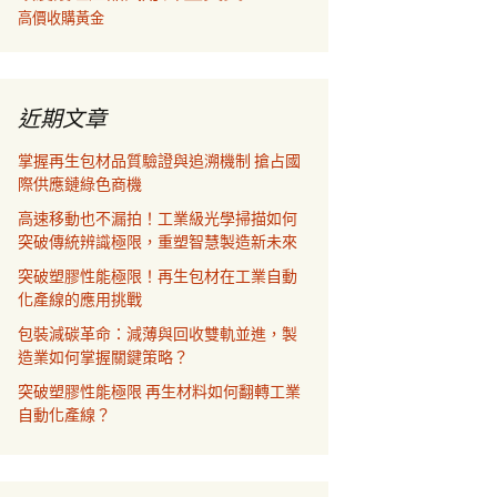
高價收購黃金
近期文章
掌握再生包材品質驗證與追溯機制 搶占國
際供應鏈綠色商機
高速移動也不漏拍！工業級光學掃描如何
突破傳統辨識極限，重塑智慧製造新未來
突破塑膠性能極限！再生包材在工業自動
化產線的應用挑戰
包裝減碳革命：減薄與回收雙軌並進，製
造業如何掌握關鍵策略？
突破塑膠性能極限 再生材料如何翻轉工業
自動化產線？