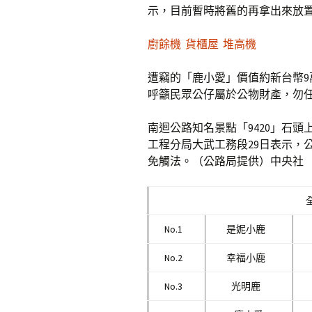
示，目前暫時將舊的再拿出來放
廚餘機
貨櫃屋
堆高機
遭竊的「鹿小愛」價值約新台幣
呼籲民眾公仔屬於公物財產，勿
南迴公路知名景點「9420」石
工程分局大武工務段29日表示，
免觸法。（公路局提供）中央社
No.1
是妮小鹿
No.2
幸福小鹿
No.3
光明鹿