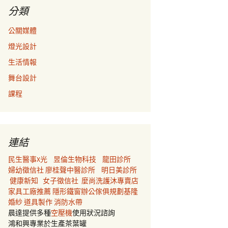
分類
公關媒體
燈光設計
生活情報
舞台設計
課程
連結
民生醫事X光
昱倫生物科技
龍田診所
婦幼徵信社
廖桂聲中醫診所
明日美診所
健康新知
女子徵信社
麼尚洗護沐專賣店
家具工廠推薦
隱形鐵窗
辦公傢俱規劃
基隆
婚紗
道具製作
消防水帶
晨達提供多種
空壓機
使用狀況諮詢
鴻和興專業於生產茶葉罐