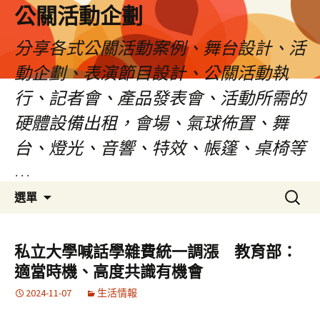
公關活動企劃
分享各式公關活動案例、舞台設計、活
動企劃、表演節目設計、公關活動執
行、記者會、產品發表會、活動所需的
硬體設備出租，會場、氣球佈置、舞
台、燈光、音響、特效、帳篷、桌椅等
…
跳
搜
選單
至
尋
主
關
要
鍵
私立大學喊話學雜費統一調漲 教育部：
內
字:
適當時機、高度共識有機會
容
2024-11-07
生活情報