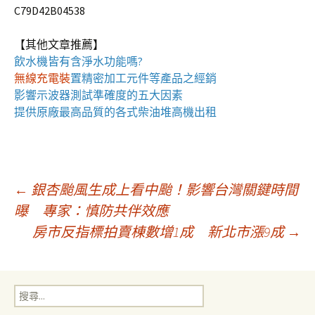
C79D42B04538
【其他文章推薦】
飲水機
皆有含淨水功能嗎?
無線充電裝
置
精密加工元件等產品之經銷
影響
示波器
測試準確度的五大因素
提供原廠最高品質的各式柴油
堆高機
出租
文
←
銀杏颱風生成上看中颱！影響台灣關鍵時間
曝 專家：慎防共伴效應
房市反指標拍賣棟數增1成 新北市漲9成
→
章
導
搜
尋