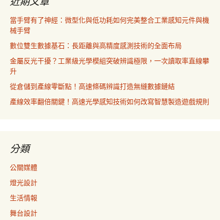
近期文章
當手臂有了神經：微型化與低功耗如何完美整合工業感知元件與機
械手臂
數位雙生數據基石：長距離與高精度感測技術的全面布局
金屬反光干擾？工業級光學模組突破辨識極限，一次讀取率直線攀
升
從倉儲到產線零斷點！高速條碼辨識打造無縫數據鏈結
產線效率翻倍關鍵！高速光學感知技術如何改寫智慧製造遊戲規則
分類
公關媒體
燈光設計
生活情報
舞台設計