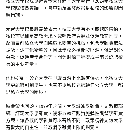
私立大學校院協進會今天在靜宜大學舉行「2024年私立大
學校院校長會議」，會中論及高教政策對私校的影響與因
應措施。
元智大學校長廖慶榮表示，私立大學有不可或缺的價值，
私校可以補足高教需求、減輕政府負擔並促進教育均等，
然而目前私立大學面臨環境變革的挑戰，包含學雜費無法
調漲、少子化衝擊等，因此學校必須開發財源，像是對外
募款、促進產學合作等，開發財源已經變成董事會延聘校
長的主要考量。
他也提到，公立大學在爭取資源上比較有優勢，比私立大
學更能吸引到學生，也有不少私校老師轉任公立大學，都
是私立大學的困境。
廖慶榮也回顧，1999年之前，大學調漲學雜費，是教育部
統一訂定大學學雜費，後來1999年起實施彈性調整學雜費
方案，讓各校的學雜費可以有所不同，政策精神是讓大學
有較大的自主性，並取消學雜費上限的規定。