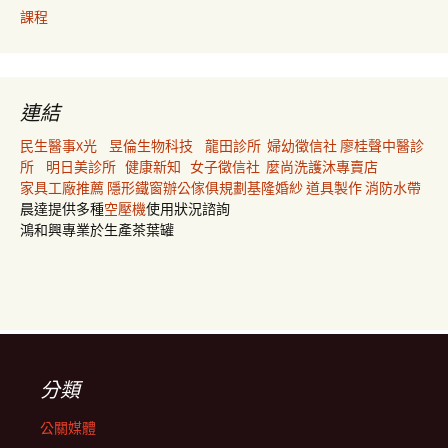
課程
連結
民生醫事X光
昱倫生物科技
龍田診所
婦幼徵信社
廖桂聲中醫診
所
明日美診所
健康新知
女子徵信社
麼尚洗護沐專賣店
家具工廠推薦
隱形鐵窗
辦公傢俱規劃
基隆婚紗
道具製作
消防水帶
晨達提供多種
空壓機
使用狀況諮詢
鴻和興專業於生產茶葉罐
分類
公關媒體