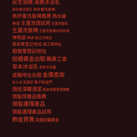
民生頭條
清爽沐浴乳
無矽靈洗髮乳
無矽靈洗髮精
無矽靈洗髮精推薦
熱水器
生薑洗頭試用
熱泵
生薑洗髮乳
生薑洗髮精
生薑洗髮精功效試用
神明桌
神桌
租公司地址
租商業登記地址
租工商地址
租營業登記地址
結婚黃金出租
職業工會
草本沐浴乳
草本沐浴露
金價查詢
虛擬地址出租
電子防盜門
防盜扣
防火泥
頭皮深層清潔
頭皮深層清潔推薦
頭髮保養品推薦
頭髮護理產品
頭髮護理產品試用
飾金買賣
高價收購黃金