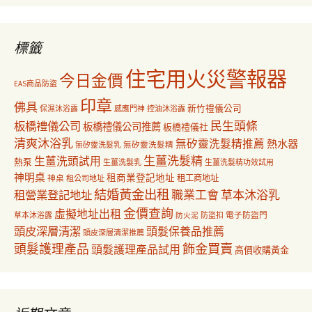
覽
關
鍵
字:
標籤
住宅用火災警報器
今日金價
EAS商品防盜
印章
佛具
新竹禮儀公司
保濕沐浴露
感應門神
控油沐浴露
民生頭條
板橋禮儀公司
板橋禮儀公司推薦
板橋禮儀社
清爽沐浴乳
無矽靈洗髮精推薦
熱水器
無矽靈洗髮乳
無矽靈洗髮精
生薑洗髮精
生薑洗頭試用
熱泵
生薑洗髮乳
生薑洗髮精功效試用
神明桌
租商業登記地址
神桌
租工商地址
租公司地址
結婚黃金出租
職業工會
草本沐浴乳
租營業登記地址
金價查詢
虛擬地址出租
電子防盜門
草本沐浴露
防盜扣
防火泥
頭皮深層清潔
頭髮保養品推薦
頭皮深層清潔推薦
飾金買賣
頭髮護理產品
頭髮護理產品試用
高價收購黃金