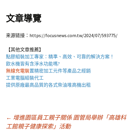
文章導覽
来源链接：https://focusnews.com.tw/2024/07/593775/
【其他文章推薦】
點膠組裝加工
專家：精準、高效、可靠的解決方案！
飲水機
皆有含淨水功能嗎?
無線充電裝
置
精密加工元件等產品之經銷
工業電腦組裝
代工
提供原廠最高品質的各式柴油
堆高機
出租
文
←
增進園區員工親子關係 園管局舉辦「高雄科
工館親子健康探索」活動