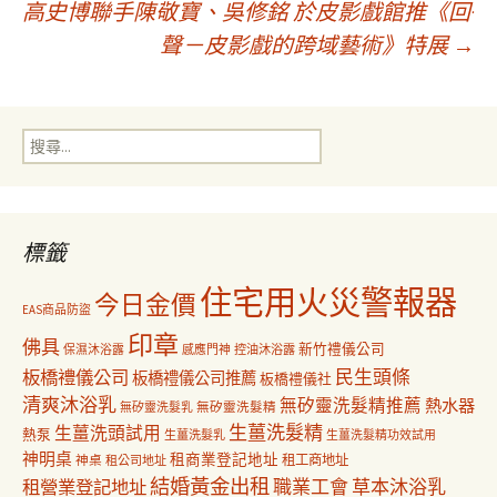
高史博聯手陳敬寶、吳修銘 於皮影戲館推《回·
章
聲－皮影戲的跨域藝術》特展
→
導
搜
覽
尋
關
鍵
字:
標籤
住宅用火災警報器
今日金價
EAS商品防盜
印章
佛具
新竹禮儀公司
保濕沐浴露
感應門神
控油沐浴露
民生頭條
板橋禮儀公司
板橋禮儀公司推薦
板橋禮儀社
清爽沐浴乳
無矽靈洗髮精推薦
熱水器
無矽靈洗髮乳
無矽靈洗髮精
生薑洗髮精
生薑洗頭試用
熱泵
生薑洗髮乳
生薑洗髮精功效試用
神明桌
租商業登記地址
神桌
租工商地址
租公司地址
結婚黃金出租
職業工會
草本沐浴乳
租營業登記地址