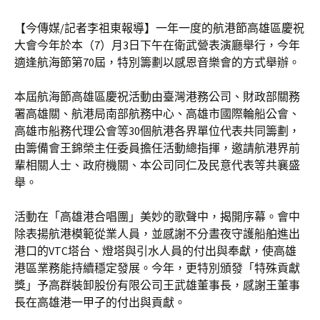
【今傳媒/記者李祖東報導】一年一度的航港節高雄區慶祝
大會今年於本（7）月3日下午在衛武營表演廳舉行，今年
適逢航海節第70屆，特別籌劃以感恩音樂會的方式舉辦。
本屆航海節高雄區慶祝活動由臺灣港務公司、財政部關務
署高雄關、航港局南部航務中心、高雄市國際輪船公會、
高雄市船務代理公會等30個航港各界單位代表共同籌劃，
由籌備會王錦榮主任委員擔任活動總指揮，邀請航港界前
輩相關人士、政府機關、本公司同仁及民意代表等共襄盛
舉。
活動在「高雄港合唱團」美妙的歌聲中，揭開序幕。會中
除表揚航港模範從業人員，並感謝不分晝夜守護船舶進出
港口的VTC塔台、燈塔與引水人員的付出與奉獻，使高雄
港區業務能持續穩定發展。今年，更特別頒發「特殊貢獻
獎」予高群裝卸股份有限公司王武雄董事長，感謝王董事
長在高雄港一甲子的付出與貢獻。