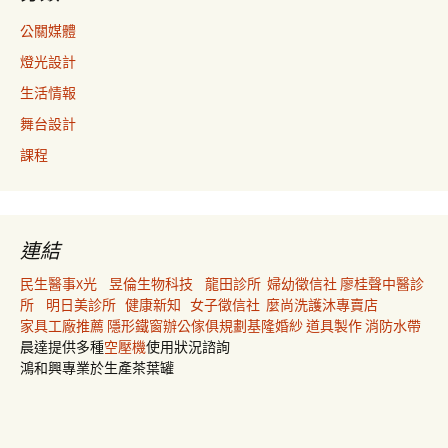
公關媒體
燈光設計
生活情報
舞台設計
課程
連結
民生醫事X光
昱倫生物科技
龍田診所
婦幼徵信社
廖桂聲中醫診
所
明日美診所
健康新知
女子徵信社
麼尚洗護沐專賣店
家具工廠推薦
隱形鐵窗
辦公傢俱規劃
基隆婚紗
道具製作
消防水帶
晨達提供多種
空壓機
使用狀況諮詢
鴻和興專業於生產茶葉罐