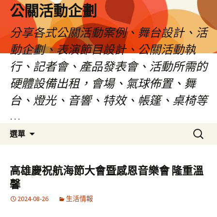
公關活動企劃
分享各式公關活動案例、舞台設計、活
動企劃、表演節目設計、公關活動執
行、記者會、產品發表會、活動所需的
硬體設備出租，會場、氣球佈置、舞
台、燈光、音響、特效、帳篷、桌椅等
…
跳
搜
選單
至
尋
主
關
要
鍵
高雄慶祝航海節大會暨感恩音樂會 隆重溫
內
字:
馨
容
2024-08-26
生活情報