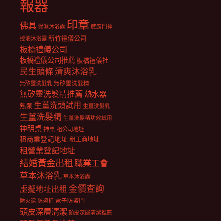
報器
印章
佛具
保濕沐浴露
感應門神
新竹禮儀公司
控油沐浴露
板橋禮儀公司
板橋禮儀公司推薦
板橋禮儀社
民生頭條
清爽沐浴乳
無矽靈洗髮乳
無矽靈洗髮精
無矽靈洗髮精推薦
熱水器
生薑洗頭試用
熱泵
生薑洗髮乳
生薑洗髮精
生薑洗髮精功效試用
神明桌
神桌
租公司地址
租商業登記地址
租工商地址
租營業登記地址
結婚黃金出租
職業工會
草本沐浴乳
草本沐浴露
金價查詢
虛擬地址出租
電子防盜門
防盜扣
防火泥
頭皮深層清潔
頭皮深層清潔推薦