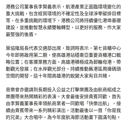
港務公司董事長李賢義表示，航港產業正面臨環境變化的
重大挑戰，包含經貿環境的不確定性及全球淨零碳排目標
等，在多重挑戰的環境下，港務公司將持續優化港埠基礎
建設，並推動智慧永續雙軸轉型，以更好的服務，作大家
最堅強的後盾。
葉協隆局長代表交通部出席，致詞時表示，第七貨櫃中心
今年即將啟用第二期，使高雄港站穩東亞重要貨櫃港口戰
略位置；在客運業務方面，高雄港積極成為郵輪母港，帶
動觀光發展；在水岸觀光部分，持續推動舊港區周邊碼頭
空間的開發，這十年間高雄港的蛻變大家有目共睹。
音樂會亦邀請到長期投入公益之打擊樂團及由航商組成之
樂團帶來熱鬧精彩的表演。大會最後安排貴賓同歡，首先
由李賢義董事長率領航商業者一同歡唱「快樂出航」，接
續由貴賓帶來一系列精彩演出，活動最後以一首「你是我
的兄弟」大合唱中，為今年度航海節活動畫下圓滿句點。