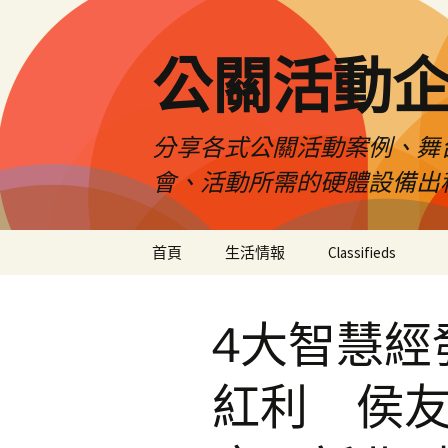
公關活動
分享各式公關活動案例、舞
會、活動所需的硬體設備出
跳
首頁
生活情報
Classifieds
至
主
要
4大智慧經
內
容
紅利 侯