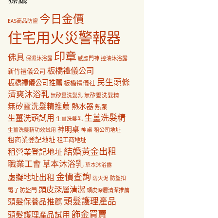
今日金價
EAS商品防盜
住宅用火災警報器
印章
佛具
保濕沐浴露
感應門神
控油沐浴露
板橋禮儀公司
新竹禮儀公司
民生頭條
板橋禮儀公司推薦
板橋禮儀社
清爽沐浴乳
無矽靈洗髮乳
無矽靈洗髮精
無矽靈洗髮精推薦
熱水器
熱泵
生薑洗髮精
生薑洗頭試用
生薑洗髮乳
神明桌
神桌
生薑洗髮精功效試用
租公司地址
租商業登記地址
租工商地址
結婚黃金出租
租營業登記地址
職業工會
草本沐浴乳
草本沐浴露
金價查詢
虛擬地址出租
防盜扣
防火泥
頭皮深層清潔
電子防盜門
頭皮深層清潔推薦
頭髮護理產品
頭髮保養品推薦
飾金買賣
頭髮護理產品試用