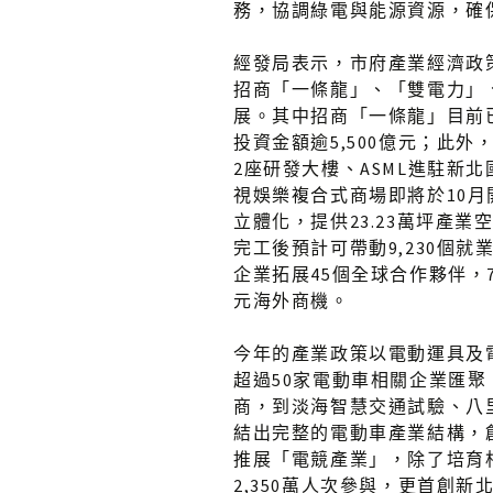
務，協調綠電與能源資源，確
經發局表示，市府產業經濟政策
招商「一條龍」、「雙電力」
展。其中招商「一條龍」目前已
投資金額逾5,500億元；此外
2座研發大樓、ASML進駐新北
視娛樂複合式商場即將於10
立體化，提供23.23萬坪產
完工後預計可帶動9,230個
企業拓展45個全球合作夥伴，
元海外商機。
今年的產業政策以電動運具及
超過50家電動車相關企業匯
商，到淡海智慧交通試驗、八
結出完整的電動車產業結構，
推展「電競產業」，除了培育
2,350萬人次參與，更首創