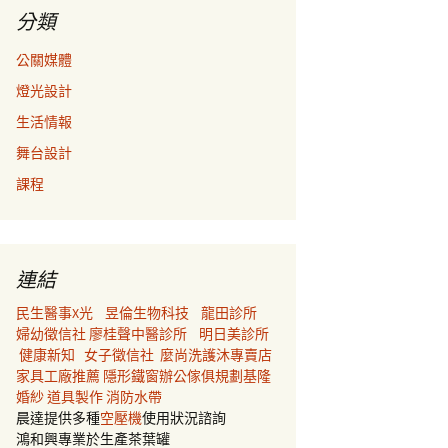
分類
公關媒體
燈光設計
生活情報
舞台設計
課程
連結
民生醫事X光
昱倫生物科技
龍田診所
婦幼徵信社
廖桂聲中醫診所
明日美診所
健康新知
女子徵信社
麼尚洗護沐專賣店
家具工廠推薦
隱形鐵窗
辦公傢俱規劃
基隆
婚紗
道具製作
消防水帶
晨達提供多種
空壓機
使用狀況諮詢
鴻和興專業於生產茶葉罐