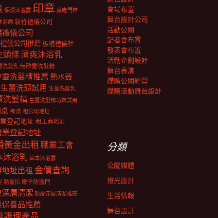
印章
具
會場布置
保濕沐浴露
感應門神
舞台設計公司
新竹禮儀公司
沐浴露
活動公關
橋禮儀公司
記者會布置
禮儀公司推薦
板橋禮儀社
發表會布置
生頭條
清爽沐浴乳
活動企劃設計
靈洗髮乳
無矽靈洗髮精
舞台表演
矽靈洗髮精推薦
熱水器
媒體公關經營
生薑洗頭試用
生薑洗髮乳
媒體活動舞台設計
薑洗髮精
生薑洗髮精功效試用
明桌
神桌
租公司地址
業登記地址
租工商地址
營業登記地址
婚黃金出租
職業工會
分類
本沐浴乳
草本沐浴露
公關媒體
金價查詢
擬地址出租
燈光設計
電子防盜門
防盜扣
泥
皮深層清潔
頭皮深層清潔推薦
生活情報
髮保養品推薦
舞台設計
髮護理產品