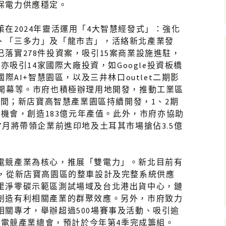
保電力供應穩定。
在2024年靈活運用「4大智慧經發式」：強化
、「三多力」及「龍市吉」，活絡新北產業發
落實278件投資案，吸引15案商業設施進駐，
，亦吸引14家國際大廠投資，如Google投資板橋
國際AI+智慧園區，以及三井林口outlet二期影
月開幕等。市府也積極辦理用地開發，推動工業區
業空間；新店寶高智慧產業園區持續開發，1、2期
就業機會，創造183億元年產值。此外，市府亦協助
7月將帶領企業前進印地及土耳其市場搶佔3.5億
電競產業為核心，推展「雙電力」。新北目前有
聚，從新店寶高園區的整車設計及完整系統供應
里淨零碳示範區測試場域及台北港出貨中心，鏈
創造有利相關產業的群聚效應。另外，市府致力
相關專才，舉辦超過500場賽事及活動、吸引逾
新北電競產業總會，預計於今年第4季完成籌組。