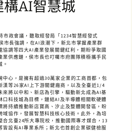
建構AI智慧城
持市政會議，聽取經發局「1234智慧經發式
，侯市長強調，在AI浪潮下，新北市掌握產業群
電協調等四大AI產業發展關鍵紅利，期盼爭取國
產業供應鏈，侯市長也叮囑市府團隊積極攜手民
城。
灣中心，是擁有超過30萬家企業的工商首都，包
漢等26家AI上下游關鍵廠商，以及全臺近1/4
未來將以中和、新店為引擎，驅動新北成為AI基
林口科技城為目標，鏈結AI及半導體相關軟硬體
標將持續推動新店寶高、汐止及整體開發區，盼
跨域協作，發展智慧科技核心技術。此外，為培
合北臺24所大專院校，推動國際專才媒合，13
等皆設有AI專業系所；新北也首創企業碳健檢服