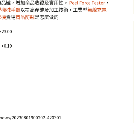
禮品罐，增加商品收藏及實用性。
Peel Force Tester
，
型機械手臂
以提高產能及加工技術，工業型
無線充電
燥機
賣場
商品防竊
是怎麼做的
23.00
+0.19
/news/20230801900202-420301