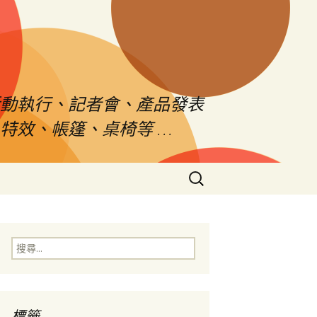
活動執行、記者會、產品發表
特效、帳篷、桌椅等 …
搜
尋
關
鍵
字:
搜
尋
關
鍵
字:
標籤