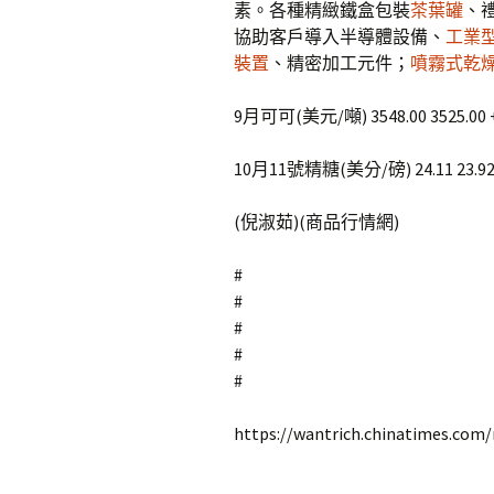
素。各種精緻鐵盒包裝
茶葉罐
、
協助客戶導入半導體設備、
工業
裝置
、精密加工元件；
噴霧式乾
9月可可(美元/噸) 3548.00 3525.00 +
10月11號精糖(美分/磅) 24.11 23.92 
(倪淑茹)(商品行情網)
#
#
#
#
#
https://wantrich.chinatimes.com