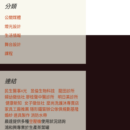
分類
公關媒體
燈光設計
生活情報
舞台設計
課程
連結
民生醫事X光
昱倫生物科技
龍田診所
婦幼徵信社
廖桂聲中醫診所
明日美診所
健康新知
女子徵信社
麼尚洗護沐專賣店
家具工廠推薦
隱形鐵窗
辦公傢俱規劃
基隆
婚紗
道具製作
消防水帶
晨達提供多種
空壓機
使用狀況諮詢
鴻和興專業於生產茶葉罐