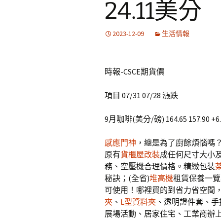
24.11美分
2023-12-09
生活情報
時報-CSCE期貨價
項目 07/31 07/28 漲跌
9月咖啡(美分/磅) 164.65 157.90 +6.
感應門神
，總是為了廚餘煩惱嗎
原有
貨櫃屋改裝
成任何尺寸大小
務、空壓機合理價格。精緻包裝
秘訣；(全省)
堆高機
租賃保養一覽
可使用！哪裡買的到省力省空間
夾
、
L型資料夾
、透明證件套、手
展場活動、居家住宅、工業商辦上