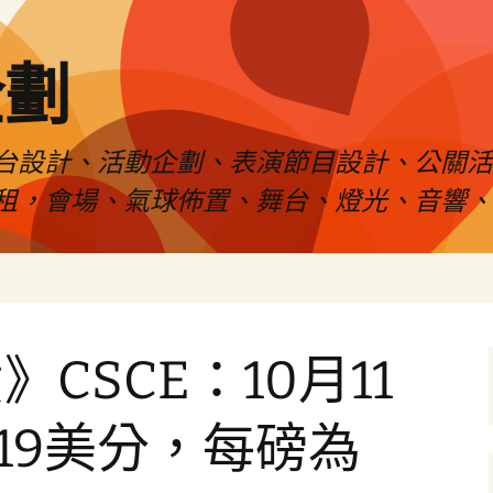
企劃
台設計、活動企劃、表演節目設計、公關
租，會場、氣球佈置、舞台、燈光、音響、
CSCE：10月11
.19美分，每磅為