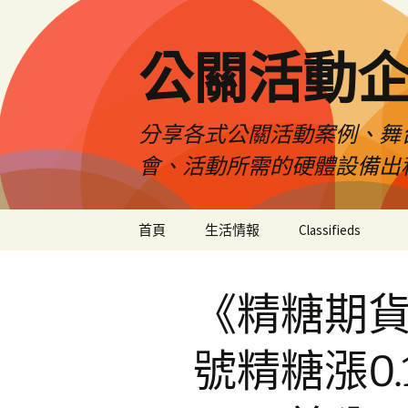
公關活動
分享各式公關活動案例、舞
會、活動所需的硬體設備出
跳
首頁
生活情報
Classifieds
至
主
要
《精糖期貨》
內
容
號精糖漲0