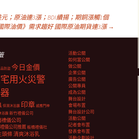
美元；原油連3漲；BDI續揚；期銅漲觸1個
國際油價》需求趨好 國際原油期貨連3漲
→
活動公關
籤
如何當公關
今日金價
做公關
商品防盜
企業公關
住宅用火災警
廣告公關
公關專員
報器
成為公關
舞台設計
印章
具
會場布置
保濕沐浴露
感應門神
舞台設計公司
新竹禮儀公司
沐浴露
活動公關
橋禮儀公司
記者會布置
禮儀公司推薦
板橋禮儀社
發表會布置
生頭條
清爽沐浴乳
活動企劃設計