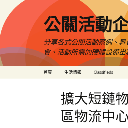
公關活動
分享各式公關活動案例、舞
會、活動所需的硬體設備出
跳
首頁
生活情報
Classifieds
至
主
要
擴大短鏈物
內
容
區物流中心 