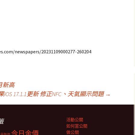
com/newspapers/20231109000277-260204
月新高
果iOS 17.1.1更新 修正NFC、天氣顯示問題
→
活動公關
籤
如何當公關
今日金價
做公關
商品防盜