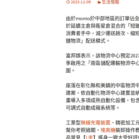
2023-12-09
生活情報
由於momo於中部地區的訂單佔
於延續主倉與衛星倉混合的「短
消費者手中，減少運送趟次、縮
鏈物流」配送模式。
富邦媒表示，該物流中心預定20
季啟用之「南區儲配運輸物流中
圖。
座落在彰化縣和美鎮的中區物流中
建案，依自動化物流中心建置並
畫導入多項成熟自動化設備，包含
可調式自動成箱系統等。
工業型
無線充電裝置
、精密加工
幫你考照過關，
堆高機
裝卸操作教
品常見【
L夾
】搖身一變大受好評