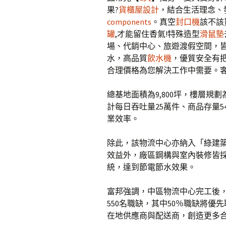
果?
貨櫃屋設計
，結合生活理念、
components
。真空
封口機
該不該
罐
,才能留住香氣!特殊造型
滑鼠墊
場、代銷中心、旅遊渡假空間，
水，高品質
飲水機
，優質安全有
合理價格為您解決工作中需要。
總基地面積為9,800坪，樓層規劃
計每日吞吐量25萬件、商品存量5
業效率。
除此，該物流中心亦納入「綠建
效益外，廠區鋼構與室內裝修皆採
統，達到節電節水效果。
富邦強調，中區物流中心完工後
550名職缺，其中50％職缺將優
在地供應商與配送商，創造更多