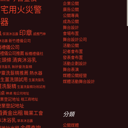
企業公關
住宅用火災警
廣告公關
公關專員
報器
成為公關
舞台設計
印章
具
會場布置
保濕沐浴露
感應門神
舞台設計公司
新竹禮儀公司
沐浴露
活動公關
橋禮儀公司
記者會布置
禮儀公司推薦
板橋禮儀社
發表會布置
生頭條
清爽沐浴乳
活動企劃設計
靈洗髮乳
無矽靈洗髮精
舞台表演
矽靈洗髮精推薦
熱水器
媒體公關經營
生薑洗頭試用
生薑洗髮乳
媒體活動舞台設計
薑洗髮精
生薑洗髮精功效試用
明桌
神桌
租公司地址
業登記地址
租工商地址
營業登記地址
婚黃金出租
職業工會
分類
本沐浴乳
草本沐浴露
公關媒體
金價查詢