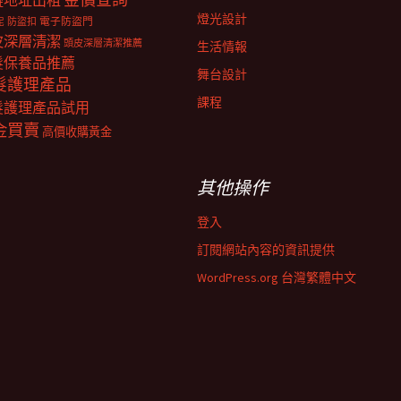
擬地址出租
燈光設計
電子防盜門
防盜扣
泥
皮深層清潔
頭皮深層清潔推薦
生活情報
髮保養品推薦
舞台設計
髮護理產品
課程
髮護理產品試用
金買賣
高價收購黃金
其他操作
登入
訂閱網站內容的資訊提供
WordPress.org 台灣繁體中文