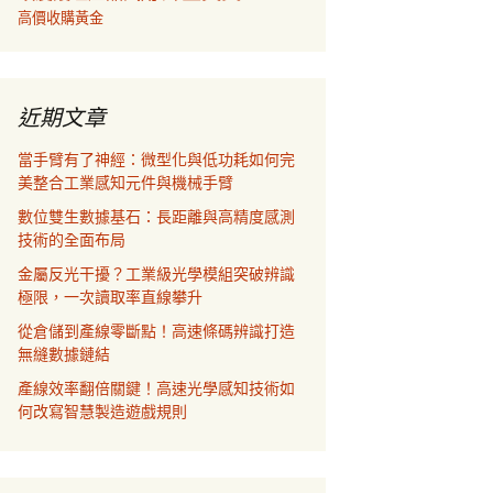
高價收購黃金
近期文章
當手臂有了神經：微型化與低功耗如何完
美整合工業感知元件與機械手臂
數位雙生數據基石：長距離與高精度感測
技術的全面布局
金屬反光干擾？工業級光學模組突破辨識
極限，一次讀取率直線攀升
從倉儲到產線零斷點！高速條碼辨識打造
無縫數據鏈結
產線效率翻倍關鍵！高速光學感知技術如
何改寫智慧製造遊戲規則