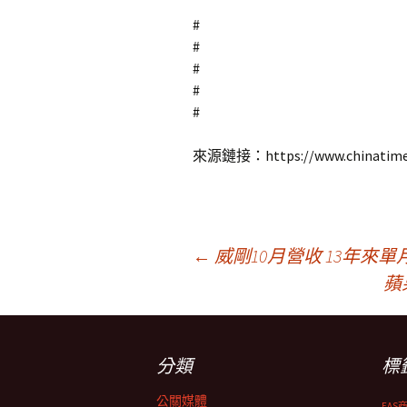
#
#
#
#
#
來源鏈接：https://www.chinatimes.
文
←
威剛10月營收 13年來單
蘋
章
分類
標
導
公關媒體
EAS