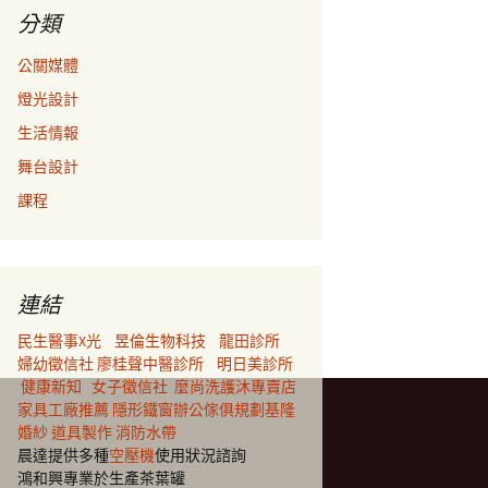
分類
公關媒體
燈光設計
生活情報
舞台設計
課程
連結
民生醫事X光
昱倫生物科技
龍田診所
婦幼徵信社
廖桂聲中醫診所
明日美診所
健康新知
女子徵信社
麼尚洗護沐專賣店
家具工廠推薦
隱形鐵窗
辦公傢俱規劃
基隆
婚紗
道具製作
消防水帶
晨達提供多種
空壓機
使用狀況諮詢
鴻和興專業於生產茶葉罐