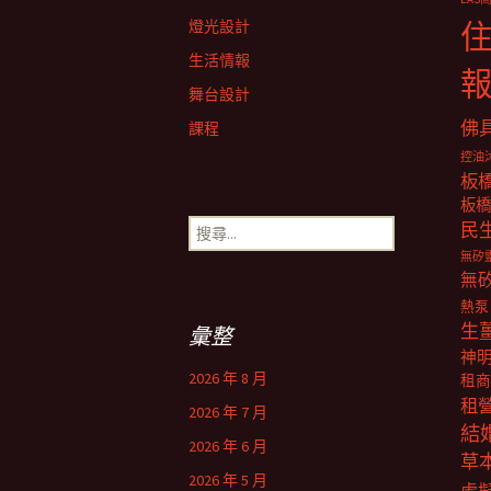
覽
燈光設計
生活情報
舞台設計
佛
課程
控油
板
板橋
搜
民
尋
無矽
關
無
鍵
熱泵
字:
生
彙整
神
2026 年 8 月
租商
租
2026 年 7 月
結
2026 年 6 月
草
2026 年 5 月