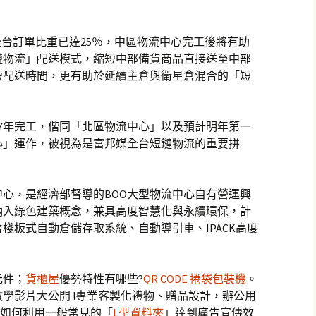
全台訂單比重已達25％，中區物流中心完工後將有助
鏈物流」配送模式，縮短中部備貨商品直接送至中部
短配送時間，更有助於延續主倉與衛星倉混合的「短
27年完工，偕同「北區物流中心」以及預計明年第一
心」運作，被視為是富邦媒全台短鏈物流的重要拼
心，是經濟部督導的BOO大型物流中心自有營運興
納入綠色建築概念，兼具高度智慧化與永續環保，計
棧板式自動倉儲存取系統、自動導引車、IPACK高度
元件；
貨櫃屋
優勢特性有哪些?
QR CODE 捲袋包裝機
。
學影片大公開 !專業客製化禮物、贈品設計，辦公用
!如何利用一般常見的「
L型資料夾
」達到廣告宣傳效