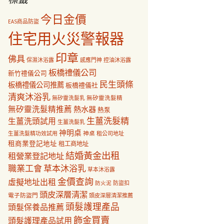
今日金價
EAS商品防盜
住宅用火災警報器
印章
佛具
保濕沐浴露
感應門神
控油沐浴露
板橋禮儀公司
新竹禮儀公司
民生頭條
板橋禮儀公司推薦
板橋禮儀社
清爽沐浴乳
無矽靈洗髮乳
無矽靈洗髮精
無矽靈洗髮精推薦
熱水器
熱泵
生薑洗髮精
生薑洗頭試用
生薑洗髮乳
神明桌
神桌
生薑洗髮精功效試用
租公司地址
租商業登記地址
租工商地址
結婚黃金出租
租營業登記地址
職業工會
草本沐浴乳
草本沐浴露
金價查詢
虛擬地址出租
防盜扣
防火泥
頭皮深層清潔
電子防盜門
頭皮深層清潔推薦
頭髮護理產品
頭髮保養品推薦
飾金買賣
頭髮護理產品試用