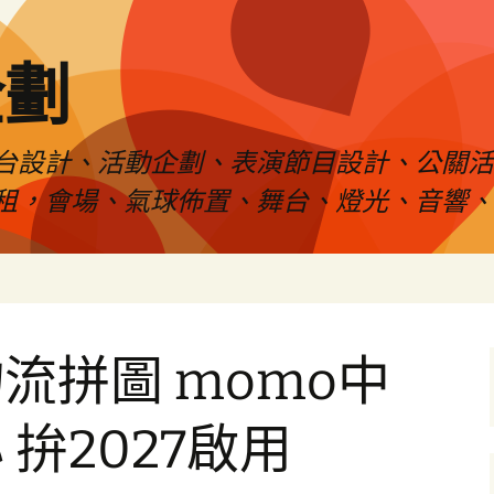
企劃
台設計、活動企劃、表演節目設計、公關
租，會場、氣球佈置、舞台、燈光、音響、
流拼圖 momo中
拚2027啟用