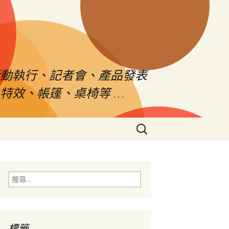
活動執行、記者會、產品發表
特效、帳篷、桌椅等 …
搜
尋
關
鍵
字:
搜
尋
關
鍵
字:
標籤