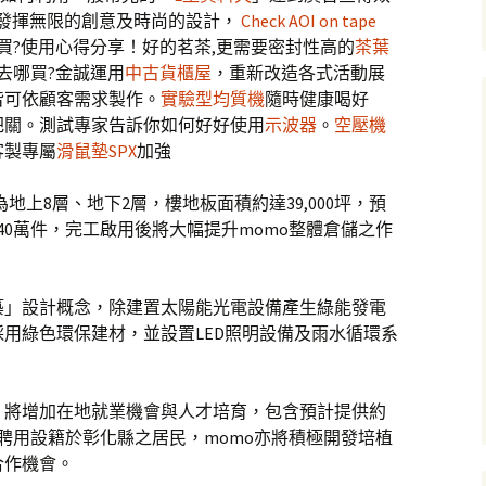
發揮無限的創意及時尚的設計，
Check AOI on tape
買?使用心得分享！好的茗茶,更需要密封性高的
茶葉
去哪買?金誠運用
中古貨櫃屋
，重新改造各式活動展
皆可依顧客需求製作。
實驗型均質機
隨時健康喝好
把關。測試專家告訴你如何好好使用
示波器
。
空壓機
客製專屬
滑鼠墊
SPX
加強
為地上8層、地下2層，樓地板面積約達39,000坪，預
40萬件，完工啟用後將大幅提升momo整體倉儲之作
築」設計概念，除建置太陽能光電設備產生綠能發電
用綠色環保建材，並設置LED照明設備及雨水循環系
，將增加在地就業機會與人才培育，包含預計提供約
先聘用設籍於彰化縣之居民，momo亦將積極開發培植
合作機會。