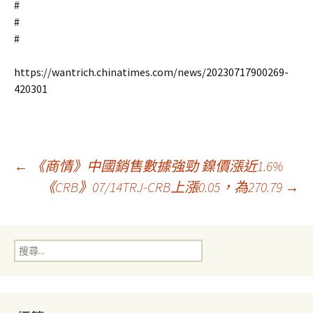
#
#
#
https://wantrich.chinatimes.com/news/20230717900269-
420301
文
←
《商情》中國銷售數據強勁 鎳價漲近1.6%
《CRB》07/14TRJ-CRB上漲0.05，為270.79
→
章
搜
導
尋
關
鍵
覽
字: