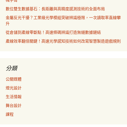
械手臂
數位雙生數據基石：長距離與高精度感測技術的全面布局
金屬反光干擾？工業級光學模組突破辨識極限，一次讀取率直線攀
升
從倉儲到產線零斷點！高速條碼辨識打造無縫數據鏈結
產線效率翻倍關鍵！高速光學感知技術如何改寫智慧製造遊戲規則
分類
公關媒體
燈光設計
生活情報
舞台設計
課程