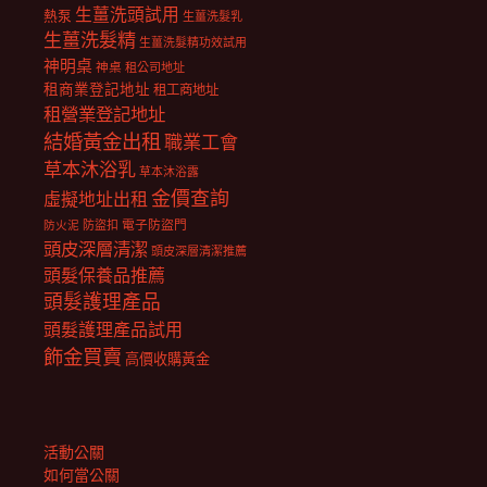
生薑洗頭試用
熱泵
生薑洗髮乳
生薑洗髮精
生薑洗髮精功效試用
神明桌
神桌
租公司地址
租商業登記地址
租工商地址
租營業登記地址
結婚黃金出租
職業工會
草本沐浴乳
草本沐浴露
金價查詢
虛擬地址出租
電子防盜門
防盜扣
防火泥
頭皮深層清潔
頭皮深層清潔推薦
頭髮保養品推薦
頭髮護理產品
頭髮護理產品試用
飾金買賣
高價收購黃金
活動公關
如何當公關