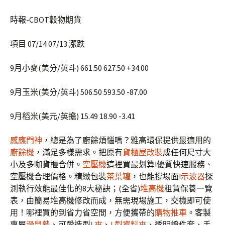
時報-CBOT穀物期貨
項目 07/14 07/13 漲跌
9月小麥(美分/英斗) 661.50 627.50 +34.00
9月玉米(美分/英斗) 506.50 593.50 -87.00
9月稻米(美元/英擔) 15.49 18.90 -3.41
感應門神
，總是為了廚餘煩惱嗎？雅高環保提供最適用的
廚餘機
，滿足多樣需求。把原有
貨櫃屋改裝
成任何尺寸大
小及多咖貨櫃合併。
空壓機
這裡買最划算!優質快速服務、
空壓機合理價格。精緻包裝
茶葉罐
，也能撐場面!
示波器
探
測執行效能最佳化的8大秘訣；(全省)
堆高機
租賃保養一覽
表，由簡易堆高機修改而成，無需現場施工，交機即可使
用！哪裡買的到省力省空間，方便攜帶的
購物推車
。客製
專屬
滑鼠墊
、可愛造型
L夾
、
L型資料夾
、透明證件套、手