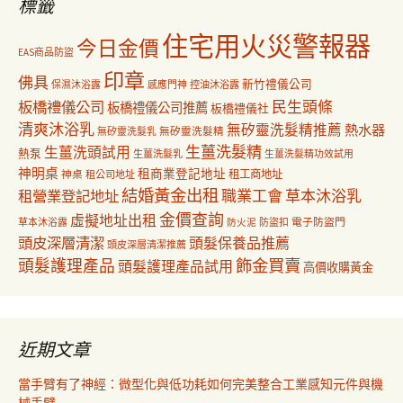
標籤
住宅用火災警報器
今日金價
EAS商品防盜
印章
佛具
新竹禮儀公司
保濕沐浴露
感應門神
控油沐浴露
民生頭條
板橋禮儀公司
板橋禮儀公司推薦
板橋禮儀社
清爽沐浴乳
無矽靈洗髮精推薦
熱水器
無矽靈洗髮乳
無矽靈洗髮精
生薑洗髮精
生薑洗頭試用
熱泵
生薑洗髮乳
生薑洗髮精功效試用
神明桌
租商業登記地址
神桌
租工商地址
租公司地址
結婚黃金出租
職業工會
草本沐浴乳
租營業登記地址
金價查詢
虛擬地址出租
電子防盜門
草本沐浴露
防盜扣
防火泥
頭皮深層清潔
頭髮保養品推薦
頭皮深層清潔推薦
飾金買賣
頭髮護理產品
頭髮護理產品試用
高價收購黃金
近期文章
當手臂有了神經：微型化與低功耗如何完美整合工業感知元件與機