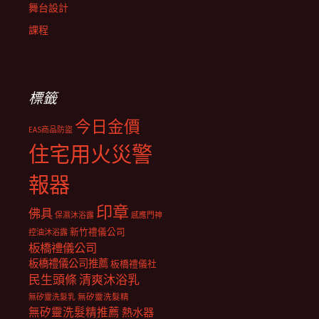
舞台設計
課程
標籤
今日金價
EAS商品防盜
住宅用火災警
報器
印章
佛具
保濕沐浴露
感應門神
新竹禮儀公司
控油沐浴露
板橋禮儀公司
板橋禮儀公司推薦
板橋禮儀社
民生頭條
清爽沐浴乳
無矽靈洗髮乳
無矽靈洗髮精
無矽靈洗髮精推薦
熱水器