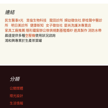
連結
民生醫事X光
昱倫生物科技
龍田診所
婦幼徵信社
廖桂聲中醫診
所
明日美診所
健康新知
女子徵信社
麼尚洗護沐專賣店
家具工廠推薦
隱形鐵窗
辦公傢俱規劃
基隆婚紗
道具製作
消防水帶
晨達提供多種
空壓機
使用狀況諮詢
鴻和興專業於生產茶葉罐
分類
公關媒體
燈光設計
生活情報