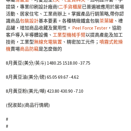
提袋，專業印刷設計廠商!
二手貨櫃屋
已普遍被應用於展場
活動、居家住宅、工業商辦上。掌握產品行銷策略,帶你認
識商品
包裝設計
基本要素。各種精緻鐵盒包裝
茶葉罐
、禮
品罐，增加商品收藏及實用性。
Peel Force Tester
，協助
客戶導入半導體設備、
工業型機械手臂
以提高產能及加工
技術，工業型
無線充電裝置
、精密加工元件；
噴霧式乾燥
機
賣場
商品防竊
是怎麼做的
8月黃豆(美分/英斗) 1480.25 1518.00 -37.75
8月黃豆油(美分/磅) 65.05 69.67 -4.62
8月黃豆粉(美元/噸) 423.80 430.90 -7.10
(倪淑茹)(商品行情網)
#
#