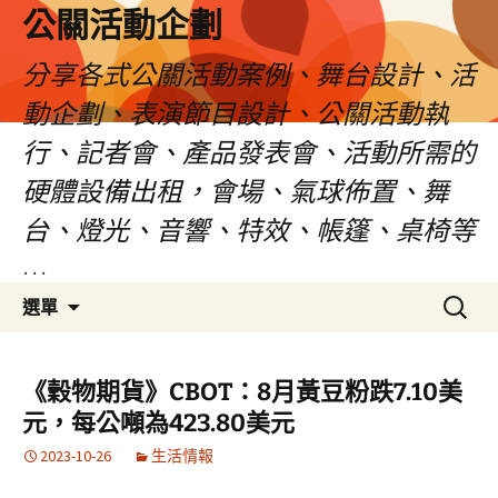
公關活動企劃
分享各式公關活動案例、舞台設計、活
動企劃、表演節目設計、公關活動執
行、記者會、產品發表會、活動所需的
硬體設備出租，會場、氣球佈置、舞
台、燈光、音響、特效、帳篷、桌椅等
…
跳
搜
選單
至
尋
主
關
要
鍵
《穀物期貨》CBOT：8月黃豆粉跌7.10美
內
字:
元，每公噸為423.80美元
容
2023-10-26
生活情報