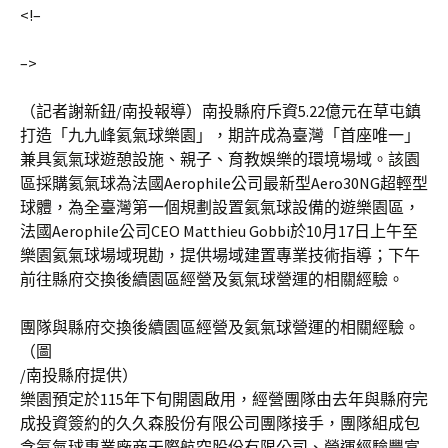
<!–
–>
（記者謝新鈕
/
南投報導）南投縣府斥資
5.22
億元在草屯鎮
打造「九九峰氦氣球樂園」，期許成為臺灣「首座唯一」
兼具氦氣球遊憩設施、親子、育教娛樂的環境場域。該園
區採購氦氣球為法國
Aerophile
公司最新型
Aero30NG
超輕型
球體，為全臺灣第一個規劃設置氦氣球設備的遊樂園區，
法國
Aerophile
公司
CEO Matthieu Gobbi
於
10
月
17
日上午至
樂園氦氣球場域現勘，提供場域建置專業技術指導；下午
前往縣府交換後續園區經營及氦氣球營運的相關經驗。
團隊與縣府交換後續園區經營及氦氣球營運的相關經驗。
（圖
/
南投縣府提供）
樂園預定於
115
年下旬開園啟用，經營團隊由去年與縣府完
成投資簽約的久久森股份有限公司團隊接手，團隊組成包
含氦氣球專業廠商天際航空股份有限公司、營運經驗豐富