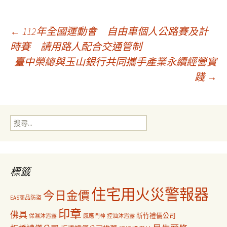
文
←
112年全國運動會 自由車個人公路賽及計
時賽 請用路人配合交通管制
臺中榮總與玉山銀行共同攜手產業永續經營實
章
踐
→
導
搜
覽
尋
關
鍵
字:
標籤
住宅用火災警報器
今日金價
EAS商品防盜
印章
佛具
新竹禮儀公司
保濕沐浴露
感應門神
控油沐浴露