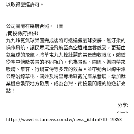
以取得營運許可。
公司團隊在縣府合照。（圖
/
南投縣府提供）
九九峰氦氣球樂園完成後將可透過氦氣球安靜、無汙染的
操作飛航，讓民眾沉浸飛航至高空遠離塵囂感受，更藉由
氦氣球的飛航，將草屯九九峰壯麗的美景盡收眼底，體驗
從空中俯瞰美景的不同視角，也為景點、園區、樂園帶來
吸睛、集客、行銷宣傳等多元的效益。並帶動台
14
線中潭
公路沿線草屯、國姓及埔里等地區觀光產業發展，增加就
業機會繁榮地方發展，成為台灣、南投最閃耀的旅遊新亮
點！
分享:
<!–
–>
https://www.tristarnews.com.tw/news_ii.html?ID=19858