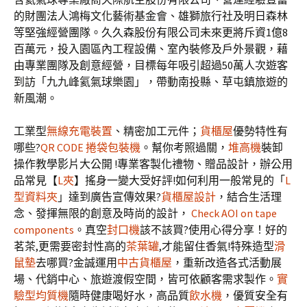
的財團法人鴻梅文化藝術基金會、雄獅旅行社及明日森林
等堅強經營團隊。久久森股份有限公司未來更將斥資
1
億
8
百萬元，投入園區內工程設備、室內裝修及戶外景觀，藉
由專業團隊及創意經營，目標每年吸引超過
50
萬人次遊客
到訪「九九峰氦氣球樂園」，帶動南投縣、草屯鎮旅遊的
新風潮。
工業型
無線充電裝置
、精密加工元件；
貨櫃屋
優勢特性有
哪些?
QR CODE 捲袋包裝機
。幫你考照過關，
堆高機
裝卸
操作教學影片大公開 !專業客製化禮物、贈品設計，辦公用
品常見【
L夾
】搖身一變大受好評!如何利用一般常見的「
L
型資料夾
」達到廣告宣傳效果?
貨櫃屋設計
，結合生活理
念、發揮無限的創意及時尚的設計，
Check AOI on tape
components
。真空
封口機
該不該買?使用心得分享！好的
茗茶,更需要密封性高的
茶葉罐
,才能留住香氣!特殊造型
滑
鼠墊
去哪買?金誠運用
中古貨櫃屋
，重新改造各式活動展
場、代銷中心、旅遊渡假空間，皆可依顧客需求製作。
實
驗型均質機
隨時健康喝好水，高品質
飲水機
，優質安全有