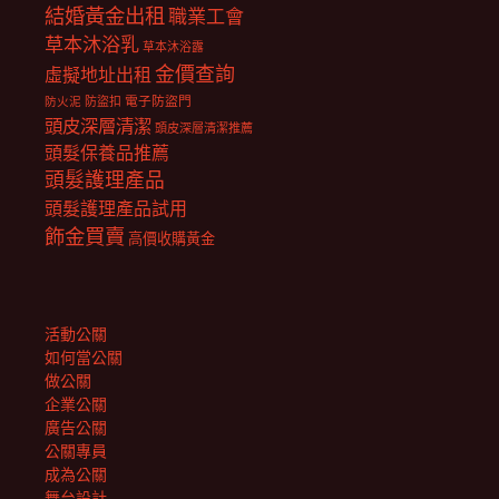
結婚黃金出租
職業工會
草本沐浴乳
草本沐浴露
金價查詢
虛擬地址出租
電子防盜門
防盜扣
防火泥
頭皮深層清潔
頭皮深層清潔推薦
頭髮保養品推薦
頭髮護理產品
頭髮護理產品試用
飾金買賣
高價收購黃金
活動公關
如何當公關
做公關
企業公關
廣告公關
公關專員
成為公關
舞台設計