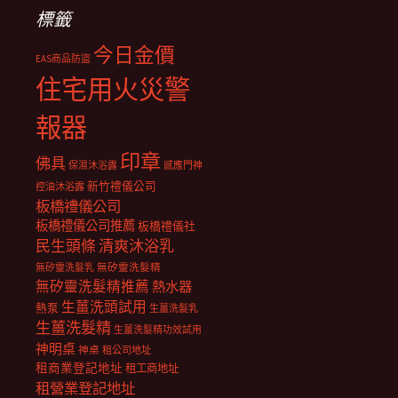
標籤
今日金價
EAS商品防盜
住宅用火災警
報器
印章
佛具
保濕沐浴露
感應門神
新竹禮儀公司
控油沐浴露
板橋禮儀公司
板橋禮儀公司推薦
板橋禮儀社
民生頭條
清爽沐浴乳
無矽靈洗髮乳
無矽靈洗髮精
無矽靈洗髮精推薦
熱水器
生薑洗頭試用
熱泵
生薑洗髮乳
生薑洗髮精
生薑洗髮精功效試用
神明桌
神桌
租公司地址
租商業登記地址
租工商地址
租營業登記地址