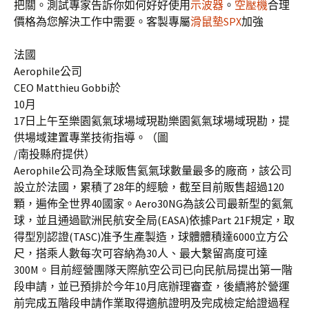
把關。測試專家告訴你如何好好使用
示波器
。
空壓機
合理
價格為您解決工作中需要。客製專屬
滑鼠墊
SPX
加強
法國
Aerophile
公司
CEO Matthieu Gobbi
於
10
月
17
日上午至樂園氦氣球場域現勘樂園氦氣球場域現勘，提
供場域建置專業技術指導。（圖
/
南投縣府提供）
Aerophile
公司為全球販售氦氣球數量最多的廠商，該公司
設立於法國，累積了
28
年的經驗，截至目前販售超過
120
顆，遍佈全世界
40
國家。
Aero30NG
為該公司最新型的氦氣
球，並且通過歐洲民航安全局
(EASA)
依據
Part 21F
規定，取
得型別認證
(TASC)
准予生產製造，球體體積達
6000
立方公
尺，搭乘人數每次可容納為
30
人、最大繫留高度可達
300M
。目前經營團隊天際航空公司已向民航局提出第一階
段申請，並已預排於今年
10
月底辦理審查，後續將於營運
前完成五階段申請作業取得適航證明及完成檢定給證過程