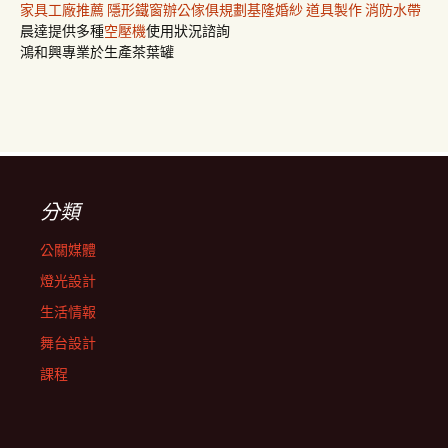
家具工廠推薦
隱形鐵窗
辦公傢俱規劃
基隆婚紗
道具製作
消防水帶
晨達提供多種
空壓機
使用狀況諮詢
鴻和興專業於生產茶葉罐
分類
公關媒體
燈光設計
生活情報
舞台設計
課程