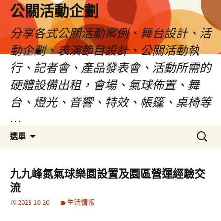
公關活動企劃
分享各式公關活動案例、舞台設計、活
動企劃、表演節目設計、公關活動執
行、記者會、產品發表會、活動所需的
硬體設備出租，會場、氣球佈置、舞
台、燈光、音響、特效、帳篷、桌椅等
…
跳
搜
選單
至
尋
主
關
要
鍵
九九峰氮氣球樂園設置及園區營運經驗交
內
字:
流
容
2023-10-26
生活情報