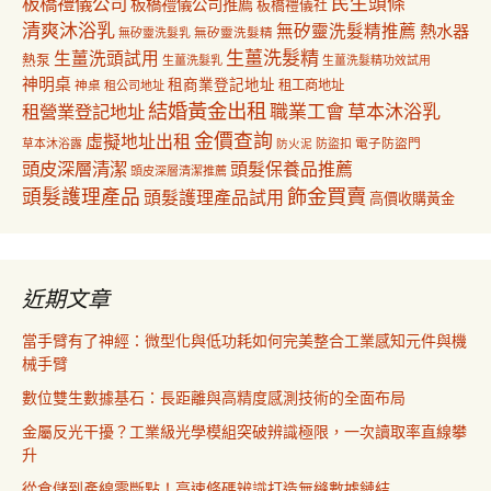
民生頭條
板橋禮儀公司
板橋禮儀公司推薦
板橋禮儀社
清爽沐浴乳
無矽靈洗髮精推薦
熱水器
無矽靈洗髮乳
無矽靈洗髮精
生薑洗髮精
生薑洗頭試用
熱泵
生薑洗髮乳
生薑洗髮精功效試用
神明桌
租商業登記地址
神桌
租工商地址
租公司地址
結婚黃金出租
職業工會
草本沐浴乳
租營業登記地址
金價查詢
虛擬地址出租
電子防盜門
草本沐浴露
防盜扣
防火泥
頭皮深層清潔
頭髮保養品推薦
頭皮深層清潔推薦
飾金買賣
頭髮護理產品
頭髮護理產品試用
高價收購黃金
近期文章
當手臂有了神經：微型化與低功耗如何完美整合工業感知元件與機
械手臂
數位雙生數據基石：長距離與高精度感測技術的全面布局
金屬反光干擾？工業級光學模組突破辨識極限，一次讀取率直線攀
升
從倉儲到產線零斷點！高速條碼辨識打造無縫數據鏈結