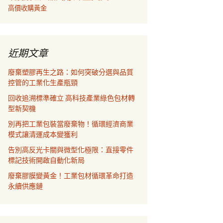
高價收購黃金
近期文章
廢棄塑膠再生之路：如何突破分選與品質
控管的工業化生產瓶頸
回收追溯標準確立 高科技產業綠色包材轉
型新契機
別再把工業包裝當廢棄物！循環經濟商業
模式讓清運成本變獲利
告別高反光卡關與微型化極限：直接零件
標記技術開啟自動化新局
廢棄膠膜變黃金！工業包材循環革命打造
永續供應鏈