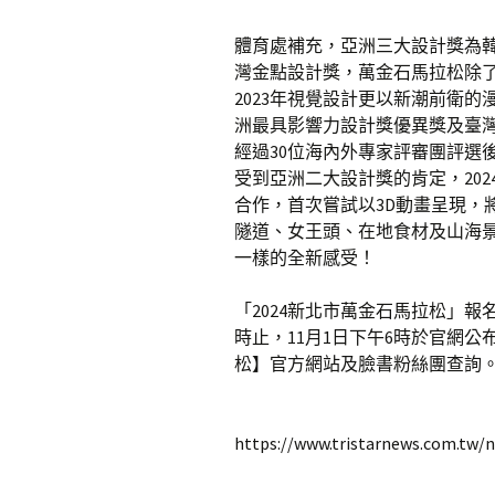
體育處補充，亞洲三大設計獎為韓國
灣金點設計獎，萬金石馬拉松除
2023年視覺設計更以新潮前衛的
洲最具影響力設計獎優異獎及臺
經過30位海內外專家評審團評選
受到亞洲二大設計獎的肯定，202
合作，首次嘗試以3D動畫呈現，
隧道、女王頭、在地食材及山海
一樣的全新感受！
「2024新北市萬金石馬拉松」報名
時止，11月1日下午6時於官網
松】官方網站及臉書粉絲團查詢。
https://www.tristarnews.com.tw/