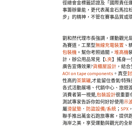
徑總會金標籤認證及「國際責任
事籌辦量能，更代表萬金石馬拉松
步」的精神，不管在賽事品質或
劉和然代理市長強調，運動觀光
為賽道，工業型
無線充電裝置
、
包裝機
。幫你考照過關，
堆高機
計，辦公用品常見【
L夾
】搖身一
廣告宣傳效果?
貨櫃屋設計
，結合
AOI on tape components
。真空
封
性高的
茶葉罐
,才能留住香氣!特殊
各式活動展場、代銷中心、旅遊
消費者第一視覺,
包裝設計
很重要
測試專家告訴你如何好好使用
示
屬
滑鼠墊
．
防盜設備/系統
；
SPX
聯手推出萬金石跑旅專案，提供
海岸之美，享受運動與觀光的全