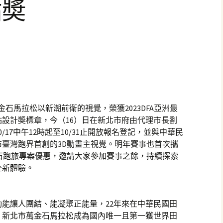
點奬
萬金石馬拉松以新潮前衛的視覺，榮獲2023DFA亞洲最
設計奬標章，今（16）日在新北市府由代理市長劉
0/17中午12時起至10/31止開放報名登記，並與中華民
臺灣跑界首創的3D動畫主視覺。明年賽事也首次攜
金石跑旅專案優惠，邀請大家參加賽事之餘，持續探索
全新體驗。
能讓人團結、能凝聚正能量，22年來在中華民國田
，新北市萬金石馬拉松成為國內唯一且第一獲世界田