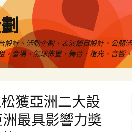
企劃
台設計、活動企劃、表演節目設計、公關
租，會場、氣球佈置、舞台、燈光、音響、
拉松獲亞洲二大設
A亞洲最具影響力奬