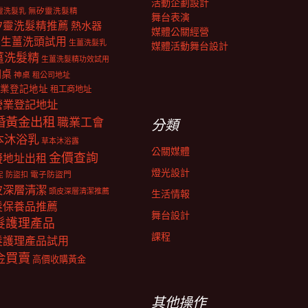
活動企劃設計
靈洗髮乳
無矽靈洗髮精
舞台表演
矽靈洗髮精推薦
熱水器
媒體公關經營
生薑洗頭試用
生薑洗髮乳
媒體活動舞台設計
薑洗髮精
生薑洗髮精功效試用
明桌
神桌
租公司地址
業登記地址
租工商地址
營業登記地址
婚黃金出租
職業工會
分類
本沐浴乳
草本沐浴露
公關媒體
金價查詢
擬地址出租
燈光設計
電子防盜門
防盜扣
泥
皮深層清潔
頭皮深層清潔推薦
生活情報
髮保養品推薦
舞台設計
髮護理產品
課程
髮護理產品試用
金買賣
高價收購黃金
其他操作