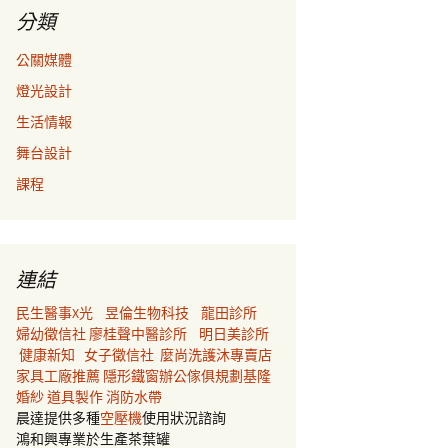
分類
公關媒體
燈光設計
生活情報
舞台設計
課程
連結
民生醫事X光
昱倫生物科技
龍田診所
婦幼徵信社
廖桂聲中醫診所
明日美診所
健康新知
女子徵信社
麼尚洗護沐專賣店
家具工廠推薦
隱形鐵窗
辦公傢俱規劃
基隆
婚紗
道具製作
消防水帶
晨達提供多種
空壓機
使用狀況諮詢
鴻和興專業於生產茶葉罐