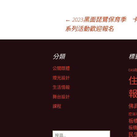
文
←
2023黑面琵鷺保育季
系列活動歡迎報名
章
分類
標
導
公關媒體
EAS
覽
燈光設計
生活情報
舞台設計
佛
課程
控油
板
板橋
搜
民