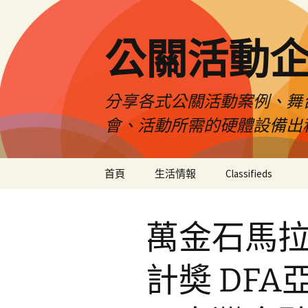
公關活動
分享各式公關活動案例、舞
會、活動所需的硬體設備出
跳
首頁
生活情報
Classifieds
至
主
要
萬金石馬
內
容
計奬 DF