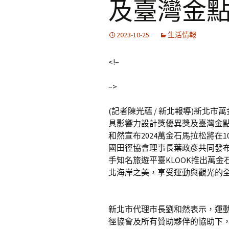
及臺灣金
2023-10-25
生活情報
<!–
–>
(記者陳光蘊 / 新北報導)新北市
具影響力設計獎優異獎及臺灣金點
和然宣布2024萬金石馬拉松將在1
國田徑協會理事長葉政彥共同發布
手知名旅遊平臺KLOOK推出萬
北海岸之美，享受運動與觀光的
新北市代理市長劉和然表示，運動
徑協會及所有贊助夥伴的協助下