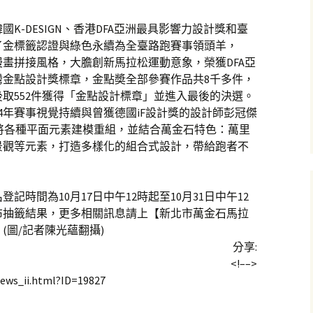
K-DESIGN、香港DFA亞洲最具影響力設計獎和臺
了金標籤認證與綠色永續為全臺路跑賽事領頭羊，
漫畫拼接風格，大膽創新馬拉松運動意象，榮獲DFA亞
灣金點設計獎標章，金點奬全部參賽作品共8千多件，
後取552件獲得「金點設計標章」並進入最後的決選。
4年賽事視覺持續與曾獲德國iF設計獎的設計師彭冠傑
將各種平面元素建模重組，並結合萬金石特色：萬里
景觀等元素，打造多樣化的組合式設計，帶給跑者不
登記時間為10月17日中午12時起至10月31日中午12
公布抽籤結果，更多相關訊息請上【新北市萬金石馬拉
(圖/記者陳光蘊翻攝)
分享:
<!–
–>
news_ii.html?ID=19827