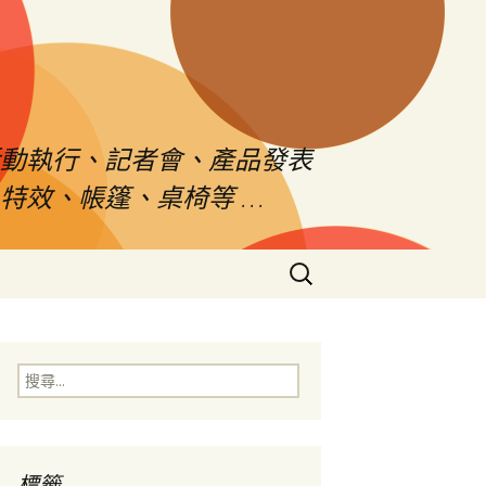
活動執行、記者會、產品發表
特效、帳篷、桌椅等 …
搜
尋
關
鍵
字:
搜
尋
關
鍵
字:
標籤