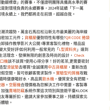
運動銀標章」的賽事，不僅證明團隊具備高水準的賽
是對環境負責的永續賽事，2024年延續「下一萬
環境永續上，我們都將走在前頭，超越自我。
是潮流趨勢，萬金石馬拉松沿新北市最美麗的海岸線
精密加工元件；
貨櫃屋
優勢特性有哪些?
QR CODE 捲袋
裝卸操作教學影片大公開 !專業客製化禮物、贈品設
變大受好評!如何利用一般常見的「
L型資料夾
」達到
生活理念、發揮無限的創意及時尚的設計，
Check
口機
該不該買?使用心得分享！好的茗茶,更需要密封
造型
滑鼠墊
去哪買?金誠運用
中古貨櫃屋
，重新改造
渡假空間，皆可依顧客需求製作。
實驗型均質機
攻戰
!隨時健康喝好水，高品質
飲水機
，優質安全有把關。
波器
。
空壓機
合理價格為您解決工作中需要。客製專
，加強
賣場防竊
系統作業這次特別與旅遊平臺KLOOK
跑友專屬折扣，邀請大家參加賽事之餘，持續探索北
新體驗。