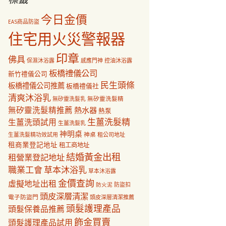
今日金價
EAS商品防盜
住宅用火災警報器
印章
佛具
保濕沐浴露
感應門神
控油沐浴露
板橋禮儀公司
新竹禮儀公司
民生頭條
板橋禮儀公司推薦
板橋禮儀社
清爽沐浴乳
無矽靈洗髮乳
無矽靈洗髮精
無矽靈洗髮精推薦
熱水器
熱泵
生薑洗髮精
生薑洗頭試用
生薑洗髮乳
神明桌
神桌
生薑洗髮精功效試用
租公司地址
租商業登記地址
租工商地址
結婚黃金出租
租營業登記地址
職業工會
草本沐浴乳
草本沐浴露
金價查詢
虛擬地址出租
防盜扣
防火泥
頭皮深層清潔
電子防盜門
頭皮深層清潔推薦
頭髮護理產品
頭髮保養品推薦
飾金買賣
頭髮護理產品試用