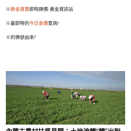
※
飾金買賣
即時牌價-黃金資訊站
※最即時的
今日金價
查詢!
※
的佛號由來?