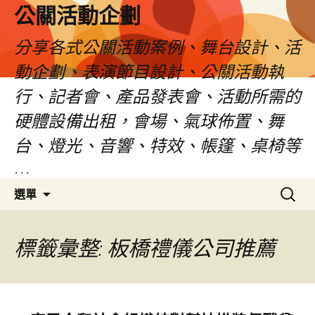
公關活動企劃
分享各式公關活動案例、舞台設計、活
動企劃、表演節目設計、公關活動執
行、記者會、產品發表會、活動所需的
硬體設備出租，會場、氣球佈置、舞
台、燈光、音響、特效、帳篷、桌椅等
…
跳
搜
選單
至
尋
主
關
要
鍵
標籤彙整: 板橋禮儀公司推薦
內
字:
容