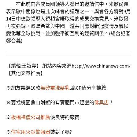
在此前向各成員國領導人發出的邀請信中，米歇爾還
表示歐中關係也是此次峰會的議題之一，與會各方將對9月
14日中德歐領導人視頻會晤取得的成果交換意見。米歇爾
再次強調，歐盟希望與中國一道共同應對新冠疫情及氣候
變化等全球挑戰，並加強平衡互利的經貿關係。(總台記者
鄒合義)
【編輯:王詩堯】
網站內容來源http://www.chinanews.com/
【其他文章推薦】
※網友票選10款
無矽靈洗髮乳
,高CP值分享推薦
※要找桃園龜山附近的有實體門市經營的
佛具店
！
※
板橋禮儀公司推薦
優良特約廠商
※
住宅用火災警報器
裝對了嗎?