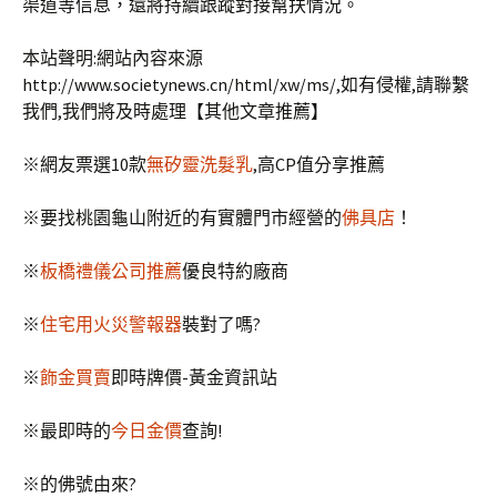
渠道等信息，還將持續跟蹤對接幫扶情況。
本站聲明:網站內容來源
http://www.societynews.cn/html/xw/ms/,如有侵權,請聯繫
我們,我們將及時處理【其他文章推薦】
※網友票選10款
無矽靈洗髮乳
,高CP值分享推薦
※要找桃園龜山附近的有實體門市經營的
佛具店
！
※
板橋禮儀公司推薦
優良特約廠商
※
住宅用火災警報器
裝對了嗎?
※
飾金買賣
即時牌價-黃金資訊站
※最即時的
今日金價
查詢!
※
的佛號由來?