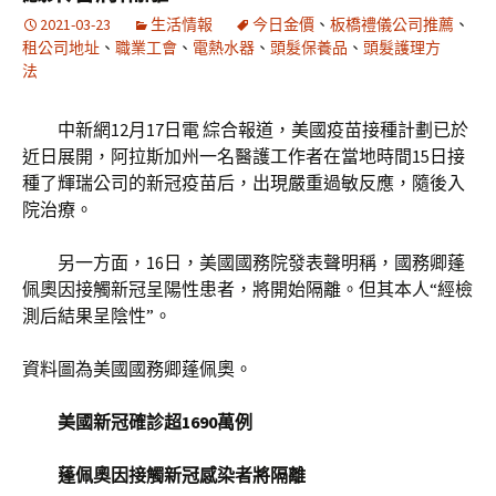
2021-03-23
生活情報
今日金價
、
板橋禮儀公司推薦
、
租公司地址
、
職業工會
、
電熱水器
、
頭髮保養品
、
頭髮護理方
法
中新網12月17日電 綜合報道，美國疫苗接種計劃已於
近日展開，阿拉斯加州一名醫護工作者在當地時間15日接
種了輝瑞公司的新冠疫苗后，出現嚴重過敏反應，隨後入
院治療。
另一方面，16日，美國國務院發表聲明稱，國務卿蓬
佩奧因接觸新冠呈陽性患者，將開始隔離。但其本人“經檢
測后結果呈陰性”。
資料圖為美國國務卿蓬佩奧。
美國新冠確診超1690萬例
蓬佩奧因接觸新冠感染者將隔離