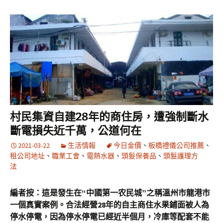
村民集資自建28年的商住房，遭強制斷水
斷電損失近千萬，公道何在
2021-03-22
生活情報
今日金價
、
板橋禮儀公司推薦
、
租公司地址
、
職業工會
、
電熱水器
、
頭髮保養品
、
頭髮護理方
法
編者按：這是發生在“中國第一农民城”之稱溫州市龍港市
一個真實案例。合法經營28年的自主商住水果鋪面被人為
停水停電，因為停水停電已經近半個月，冷庫等配套不能