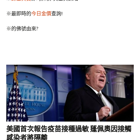
※最即時的
今日金價
查詢!
※
的佛號由來?
美國首次報告疫苗接種過敏 蓬佩奧因接觸
感染者將隔離