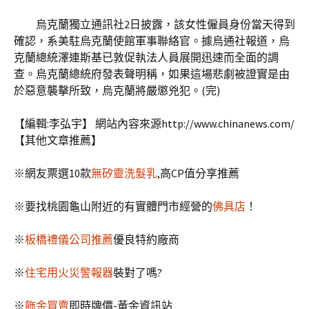
烏克蘭獨立通訊社2日披露，該女性僱員身份當天得到
確認，系美駐烏克蘭使館軍事聯絡官。據烏通社報道，烏
克蘭總統澤連斯基已敦促執法人員展開迅速而全面的調
查。烏克蘭總統府發表聲明稱，如果這場悲劇被證實是由
於惡意襲擊所致，烏克蘭將嚴懲兇犯。(完)
【編輯:李弘宇】
網站內容來源http://www.chinanews.com/
【其他文章推薦】
※網友票選10款
無矽靈洗髮乳
,高CP值分享推薦
※要找桃園龜山附近的有實體門市經營的
佛具店
！
※
板橋禮儀公司推薦
優良特約廠商
※
住宅用火災警報器
裝對了嗎?
※
飾金買賣
即時牌價-黃金資訊站