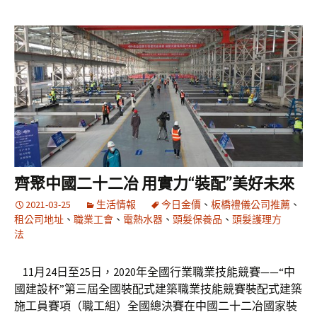
齊聚中國二十二冶 用實力“裝配”美好未來
2021-03-25
生活情報
今日金價
、
板橋禮儀公司推薦
、
租公司地址
、
職業工會
、
電熱水器
、
頭髮保養品
、
頭髮護理方
法
11月24日至25日，2020年全國行業職業技能競賽——“中
國建設杯”第三屆全國裝配式建築職業技能競賽裝配式建築
施工員賽項（職工組）全國總決賽在中國二十二冶國家裝