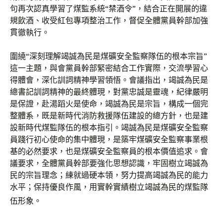
句再次認真學習了煤監系統“禁酒令”，結合正在開展的違
規飲酒、收受紅包專項整治工作，督促全體黨員幹部加強
貫徹執行。
圍繞“深刻理解竭誠為民是煤礦安全監察隊伍的根本宗旨”
這一主題，與會黨員幹部緊密結合工作實際，交流學習心
得體會，深化訓詞精神學習領悟。會議指出，竭誠為民是
總書記訓詞精神的最終體現，對黨忠誠是靈魂，紀律嚴明
是保證，赴湯蹈火是使命，竭誠為民是宗旨，構成一個完
整體系，既是新時代消防救援隊伍建設的總方針，也是建
設新時代煤監隊伍的根本指引。竭誠為民是煤礦安全監察
員踐行初心使命的集中體現，是築牢煤礦安全監察事業根
基的必然要求，也是煤礦安全監察員的根本價值追求。會
議要求，全體黨員幹部要強化思想認識，牢固樹立竭誠為
民的宗旨理念；練就過硬本領，努力提高竭誠為民的能力
水平；保持優良作風，用實幹實績樹立竭誠為民的煤監隊
伍形象。