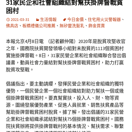
31家民企和社會組織結對幫扶掛牌督戰貧
困村
2021-03-31
生活情報
今日金價
、
住宅用火災警報器
、
佛具店
、
板橋禮儀公司推薦
、
無矽靈洗髮乳
、
飾金買賣
本報北京4月8日電 （記者顧仲陽）2020年是脫貧攻堅收官
之年，國務院扶貧開發領導小組對未脫貧的1113個貧困村
實施掛牌督戰。8日，31家民營企業和社會組織聯合發出倡
議書，動員社會力量結對幫扶掛牌督戰貧困村，助力打贏
脫貧攻堅戰。
倡議指出，要主動請纓，發揮民營企業和社會組織的獨特
優勢，一個民營企業一個社會組織結對助力幫扶一個或幾
個掛牌督戰貧困村。要真幫實扶，投入人、財、物等資
源，圍繞發展優勢產業、促進人員就業、銷售扶貧產品等
幫助掛牌督戰貧困村脫貧。據了解，發出倡議的31家民營
企業和社會組織承諾結對幫扶75個掛牌督戰貧困村。國務
院扶貧辦將提供掛牌督戰村的基本情況、幫扶需求、聯繫