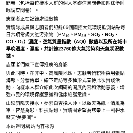
問卷（包括每位樣本人群的個人基礎信息問卷和匹茲堡睡
眠調查問卷）。
志願者正在記錄處理數據
實踐隊成員與志願者們記錄66個國控大氣環境監測站點每
日六項常規大氣污染物（PM
、PM
、SO
、NO
、
10
2.5
2
2
CO、O
）濃度、空氣質量指數（AQI）數值以及所在城市
3
早晚溫度、濕度，共計錄23760條大氣污染和天氣狀況數
據。
志願者們線下宣傳推廣的身影
與此同時，在非中、高風險地區，志願者們积極採用張貼
海報、分發傳單、線下走訪等多種形式宣傳此次實踐活
動，向樣本人群介紹此次調研的開展內容和活動意義，增
強市民的環境保護意識和健康維護意識。
山映斜陽天接水，夢縈白雲挽人睡。以藍天為紙，清風為
筆，智慧為彩，科技點綴，實踐團希望為您奉上一副碧水
藍天“美夢圖”。
本站聲明:網站內容來源