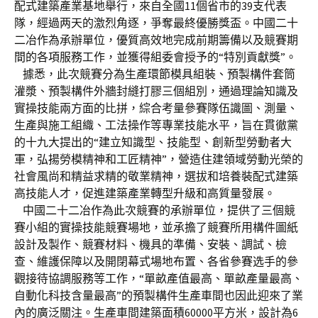
配式建築產業基地舉行，來自全國11個省市的39支代表
隊，經過两天的激烈角逐，爭奪最終優勝獎盃。中國二十
二冶作為承辦單位，優質高效地完成前期籌備以及競賽期
間的各項服務工作，並獲得組委會授予的“特別貢獻獎”。
據悉，此次競賽分為生產環節模具組裝、預製構件套筒
灌漿、預製構件外牆封縫打膠三個組別，通過理論知識及
實操技能兩方面的比拼，綜合考量參賽隊伍識圖、測量、
生產與施工組織、工法操作等專業技能水平，旨在貫徹黨
的十九大提出的“建立知識型、技能型、創新型勞動者大
軍，弘揚勞模精神和工匠精神”，營造住建領域勞動光榮的
社會風尚和精益求精的敬業精神，選拔和培養裝配式建築
高技能人才，促進建築產業轉型升級和高質量發展。
中國二十二冶作為此次競賽的承辦單位，提供了三個競
賽小組的實操技能競賽場地，並承擔了競賽所用構件圖紙
設計及製作、競賽材料、機具的準備、安裝、調試、檢
查、維護保障以及開閉幕式場地布置、各省參賽选手的參
觀接待協調服務等工作，“單畝產值最高、單畝產量最高、
自動化科技含量最高”的預製構件生產車間也因此迎來了業
內的廣泛關注。生產車間建築面積60000平方米，設計為6