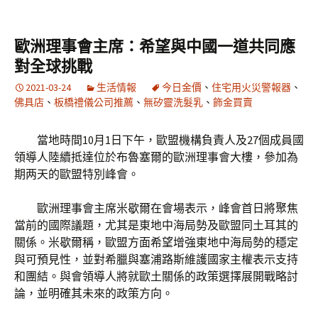
歐洲理事會主席：希望與中國一道共同應
對全球挑戰
2021-03-24
生活情報
今日金價
、
住宅用火災警報器
、
佛具店
、
板橋禮儀公司推薦
、
無矽靈洗髮乳
、
飾金買賣
當地時間10月1日下午，歐盟機構負責人及27個成員國
領導人陸續抵達位於布魯塞爾的歐洲理事會大樓，參加為
期两天的歐盟特別峰會。
歐洲理事會主席米歇爾在會場表示，峰會首日將聚焦
當前的國際議題，尤其是東地中海局勢及歐盟同土耳其的
關係。米歇爾稱，歐盟方面希望增強東地中海局勢的穩定
與可預見性，並對希臘與塞浦路斯維護國家主權表示支持
和團結。與會領導人將就歐土關係的政策選擇展開戰略討
論，並明確其未來的政策方向。