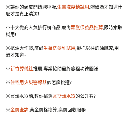
※讓你的頭皮開始深呼吸,
生薑洗髮精試用
,體驗過才知道什
麼才是真正清潔!
※十大微商人氣排行榜商品,麼尚
頭髮保養品推薦
,限時索取
試用!
※抗油大作戰,麼尚
生薑洗髮乳試用
,擺托以往的油膩感,用
過才知道~
※
新竹葬儀社
推薦,專業協助最終旅程功德圓滿
※
住宅用火災警報器
該怎麼挑選?
※買熱水器前,教你挑選
瓦斯熱水器
的公升數?
※
金價查詢
,黃金價格換算,高價回收服務