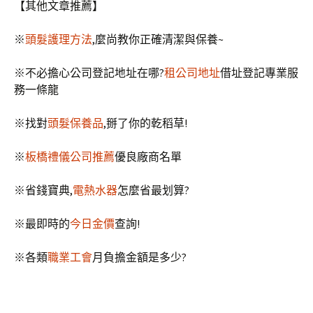
【其他文章推薦】
※
頭髮護理方法
,麼尚教你正確清潔與保養~
※不必擔心公司登記地址在哪?
租公司地址
借址登記專業服
務一條龍
※找對
頭髮保養品
,掰了你的乾稻草!
※
板橋禮儀公司推薦
優良廠商名單
※省錢寶典,
電熱水器
怎麼省最划算?
※最即時的
今日金價
查詢!
※各類
職業工會
月負擔金額是多少?