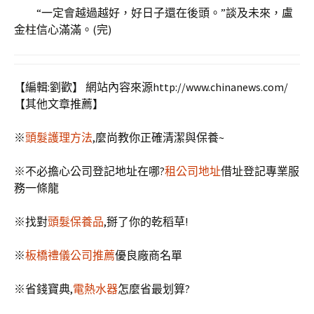
“一定會越過越好，好日子還在後頭。”談及未來，盧
金柱信心滿滿。(完)
【編輯:劉歡】
網站內容來源http://www.chinanews.com/
【其他文章推薦】
※
頭髮護理方法
,麼尚教你正確清潔與保養~
※不必擔心公司登記地址在哪?
租公司地址
借址登記專業服
務一條龍
※找對
頭髮保養品
,掰了你的乾稻草!
※
板橋禮儀公司推薦
優良廠商名單
※省錢寶典,
電熱水器
怎麼省最划算?