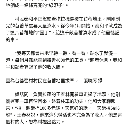
地躺成一條條寬寬的“綠帶子”。
村民秦和平正駕駛着拖拉機穿梭在苜蓿地里，剛剛割
完的苜蓿草需要大量澆水。從今年3月開始，秦和平就成為
了這片苜蓿地的“園丁”，給這千畝苜蓿澆水成了他最惦記
的事。
“我每天都會來地里轉一轉、看一看，缺水了就澆一
澆，每個月都能拿到將近4000元的工資。”趁着休息，秦和
平和記者算起了他的收入賬。
圖為台基營村村民在苜蓿地里拔草。 張曉琴 攝
說話間，負責拉運的王春林開着車走過了地頭，他剛
剛運完一車苜蓿回來，趁着裝車的功夫，他和大家聊起
來，“拉一趟能掙100多元錢，天氣好的話，一天能拉5到6
趟”。王春林說，他來這兒幹活也不完全為了收入，他是這
個村的人，想為村裡出點力。