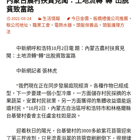
內蒙古農村扶貧見聞：土地流轉“轉”出脫
貧致富路
2021-03-24
生活情報
今日金價
、
板橋禮儀公司推薦
、
租公司地址
、
職業工會
、
電熱水器
、
頭髮保養品
、
頭髮護理方
法
中新網呼和浩特10月2日電 題：內蒙古農村扶貧見
聞：土地流轉“轉”出脫貧致富路
中新網記者 張林虎
“我們現在正在同步發展庭院經濟，各種作物已經成
型，下一步要建一個小型冷庫，一方面儲存村民採摘的水
果蔬菜，安置村民就業，另一方面獲得的集體收益還能返
還村民。”10月2日，內蒙古自治區呼和浩特市和林格爾縣
台基營村委會主任盧金柱如是說。
迎着秋日的陽光，台基營村的3000多畝紫花苜蓿迎來
了第三茬收割，只見流青溢翠的苜蓿齊刷刷倒下，很規律