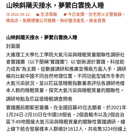
山映斜陽天接水，夢縈白雲挽人睡
2021-03-22
生活情報
今日金價
、
住宅用火災警報器
、
佛具店
、
板橋禮儀公司推薦
、
無矽靈洗髮乳
、
飾金買賣
山映斜陽天接水，夢縈白雲挽人睡
封面圖
大連理工大學化工學院大氣污染與睡眠質量關聯性調研社
會實踐團（以下簡稱“實踐團”）以“創新源於實踐，科技助
力成長”為主題，從數據調研和推廣宣傳兩方面入手，調研
橫向比較中國不同自然地理位置，不同功能型城市冬季的
大氣污染狀況，並以匹茲堡睡眠指數量表評估各調研地樣
本人群的睡眠質量，探究大氣污染與睡眠質量的關聯性。
調研地點及匹茲堡睡眠調查問卷
實踐團前期緊密籌備，在全國招募45位志願者，於2021年
1月24日-2月10日在中國18個省，2個直轄市以及2個自治
區下49地開展大氣污染與睡眠質量的關聯性實踐調研，線
上線下結合發展樣本人群總計1612人，共收集3224份線上