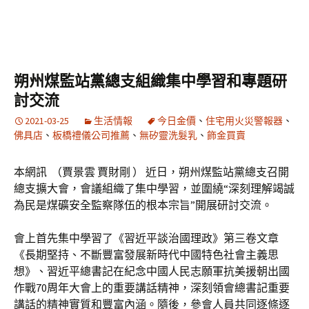
朔州煤監站黨總支組織集中學習和專題研
討交流
2021-03-25
生活情報
今日金價
、
住宅用火災警報器
、
佛具店
、
板橋禮儀公司推薦
、
無矽靈洗髮乳
、
飾金買賣
本網訊 （賈景雲 賈財剛 ） 近日，朔州煤監站黨總支召開
總支擴大會，會議組織了集中學習，並圍繞“深刻理解竭誠
為民是煤礦安全監察隊伍的根本宗旨”開展研討交流。
會上首先集中學習了《習近平談治國理政》第三卷文章
《長期堅持、不斷豐富發展新時代中國特色社會主義思
想》、習近平總書記在紀念中國人民志願軍抗美援朝出國
作戰70周年大會上的重要講話精神，深刻領會總書記重要
講話的精神實質和豐富內涵。隨後，參會人員共同逐條逐