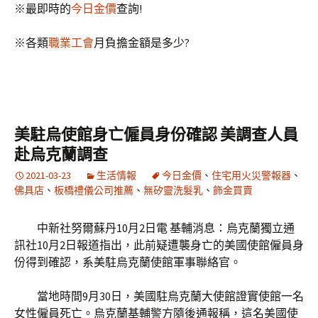
※最即時的
今日金價
查詢!
※各類
職業工會
月負擔金額是多少?
美駐烏使館身亡僱員身份確認 美調查人員
赴烏克蘭調查
2021-03-23
生活情報
今日金價
、
住宅用火災警報器
、
佛具店
、
板橋禮儀公司推薦
、
無矽靈洗髮乳
、
飾金買賣
中新社努爾蘇丹10月2日電 基輔消息：烏克蘭獨立通
訊社10月2日報道指出，此前疑遭襲身亡的美國使館僱員身
份得到確認，系美駐烏克蘭使館軍事聯絡官。
當地時間9月30日，美國駐烏克蘭大使館證實使館一名
女性僱員死亡。烏克蘭基輔警方隨後通報稱，這名美國使