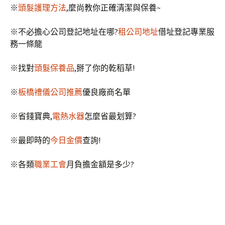
※
頭髮護理方法
,麼尚教你正確清潔與保養~
※不必擔心公司登記地址在哪?
租公司地址
借址登記專業服
務一條龍
※找對
頭髮保養品
,掰了你的乾稻草!
※
板橋禮儀公司推薦
優良廠商名單
※省錢寶典,
電熱水器
怎麼省最划算?
※最即時的
今日金價
查詢!
※各類
職業工會
月負擔金額是多少?