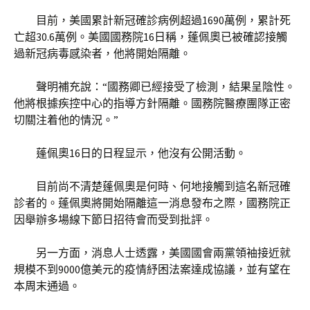
目前，美國累計新冠確診病例超過1690萬例，累計死
亡超30.6萬例。美國國務院16日稱，蓬佩奧已被確認接觸
過新冠病毒感染者，他將開始隔離。
聲明補充說：“國務卿已經接受了檢測，結果呈陰性。
他將根據疾控中心的指導方針隔離。國務院醫療團隊正密
切關注着他的情況。”
蓬佩奧16日的日程显示，他沒有公開活動。
目前尚不清楚蓬佩奧是何時、何地接觸到這名新冠確
診者的。蓬佩奧將開始隔離這一消息發布之際，國務院正
因舉辦多場線下節日招待會而受到批評。
另一方面，消息人士透露，美國國會兩黨領袖接近就
規模不到9000億美元的疫情紓困法案達成協議，並有望在
本周末通過。