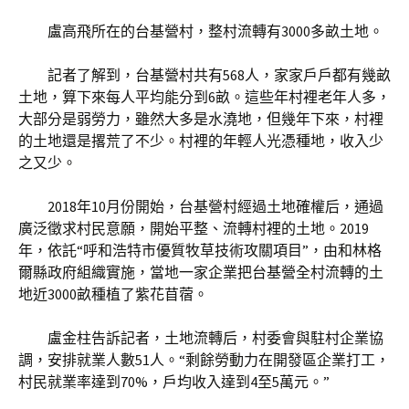
盧高飛所在的台基營村，整村流轉有3000多畝土地。
記者了解到，台基營村共有568人，家家戶戶都有幾畝
土地，算下來每人平均能分到6畝。這些年村裡老年人多，
大部分是弱勞力，雖然大多是水澆地，但幾年下來，村裡
的土地還是撂荒了不少。村裡的年輕人光憑種地，收入少
之又少。
2018年10月份開始，台基營村經過土地確權后，通過
廣泛徵求村民意願，開始平整、流轉村裡的土地。2019
年，依託“呼和浩特市優質牧草技術攻關項目”，由和林格
爾縣政府組織實施，當地一家企業把台基營全村流轉的土
地近3000畝種植了紫花苜蓿。
盧金柱告訴記者，土地流轉后，村委會與駐村企業協
調，安排就業人數51人。“剩餘勞動力在開發區企業打工，
村民就業率達到70%，戶均收入達到4至5萬元。”