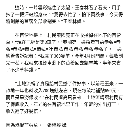
這時，一片雲彩遮住了太陽，王春林看了看天，用手
抹了一把汗站起身來。“我得去忙了，怕下雨誤事，今天得
將剩餘的苜蓿全部收割完。”王春林說。
在苜蓿地邊上，村民秦國亮正在收拾掉在地下的苜蓿
草，“現在已經是第3車了。”秦國亮一邊捋着苜蓿恭弘=恭
弘=恭弘=恭弘=恭弘=叶 恭弘 恭弘 恭弘 恭弘 恭弘子，一邊
笑着告訴記者：“我養了360隻羊，今年4月份開始，每收割
完一茬，我就來拉幾車剩下的苜蓿回去餵羊羔，半年來省
了不少草料錢。”
“土地流轉了真是給村民辦了件好事，以前種玉米，一
畝地一年也就收入700塊錢左右，現在每畝地補貼650元，
而且是旱澇保收。”在村民盧高飛看來，土地流轉讓村民有
了保底收入，年老的在苜蓿地里工作，年輕的外出打工，
收入翻了好幾倍。
圖為澆灌苜蓿草。 張曉琴 攝