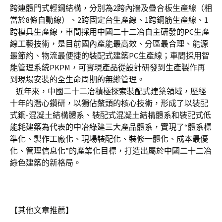
跨連體門式輕鋼結構，分別為2跨內牆及疊合板生產線（相
當於8條自動線）、2跨固定台生產線、1跨鋼筋生產線、1
跨模具生產線，車間採用中國二十二冶自主研發的PC生產
線工藝技術，是目前國內產能最高效、分區最合理、能源
最節約、物流最便捷的裝配式建築PC生產線；車間採用智
能管理系統PKPM，可實現產品從設計研發到生產製作再
到現場安裝的全生命周期的無縫管理。
近年來，中國二十二冶積極探索裝配式建築領域，歷經
十年的潛心鑽研，以獨佔鰲頭的核心技術，形成了以裝配
式鋼-混凝土結構體系、裝配式混凝土結構體系和裝配式低
能耗建築為代表的中冶綠建三大產品體系，實現了“體系標
準化、製作工廠化、現場裝配化、裝修一體化、成本最優
化、管理信息化”的產業化目標，打造出屬於中國二十二冶
綠色建築的新格局。
【其他文章推薦】