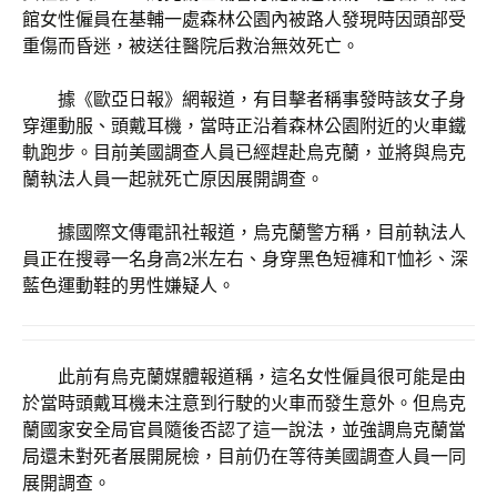
館女性僱員在基輔一處森林公園內被路人發現時因頭部受
重傷而昏迷，被送往醫院后救治無效死亡。
據《歐亞日報》網報道，有目擊者稱事發時該女子身
穿運動服、頭戴耳機，當時正沿着森林公園附近的火車鐵
軌跑步。目前美國調查人員已經趕赴烏克蘭，並將與烏克
蘭執法人員一起就死亡原因展開調查。
據國際文傳電訊社報道，烏克蘭警方稱，目前執法人
員正在搜尋一名身高2米左右、身穿黑色短褲和T恤衫、深
藍色運動鞋的男性嫌疑人。
此前有烏克蘭媒體報道稱，這名女性僱員很可能是由
於當時頭戴耳機未注意到行駛的火車而發生意外。但烏克
蘭國家安全局官員隨後否認了這一說法，並強調烏克蘭當
局還未對死者展開屍檢，目前仍在等待美國調查人員一同
展開調查。