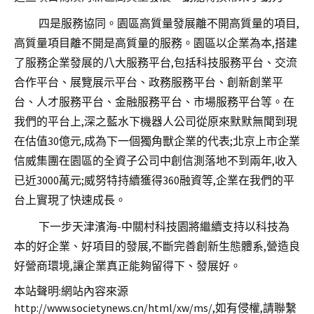
四是服務協同。園區高質量發展離不開高質量的項目,
高質量項目離不開是高質量的服務。園區以企業為本,搭建
了服務企業發展的八大服務平台,包括科技服務平台、交流
合作平台、展覽展示平台、政務服務平台、創新創業平
台、人才服務平台、金融服務平台、市場服務平台等。在
我們的平台上,深之藍水下機器人公司從原來默默無聞到現
在估值30億元,成為下一個獨角獸企業的代表;北京上市企業
信威集團在園區的全資子公司中創信測落地不到兩年,收入
已近3000萬元;威努特持續獲得360融資等,企業在我們的平
台上實現了快速成長。
下一步天津濱海-中關村科技園將繼續支持以科技為
本的好企業、好項目的發展,不斷完善創新生態體系,營造良
好營商環境,讓企業真正能夠留得下、發展好。
本站聲明:網站內容來源
http://www.societynews.cn/html/xw/ms/,如有侵權,請聯繫