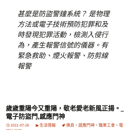
甚麼是防盜警鐘系統？ 是物理
方法或電子技術預防犯罪和及
時發現犯罪活動，檢測入侵行
為，產生報警信號的儀器。有
緊急救助、煙火報警、防剪線
報警
歲歲重陽今又重陽，敬老愛老新風正揚。_
電子防盜門,感應門神
2021-07-28
生活情報
佛具
、
感應門神
、
職業工會
、
電