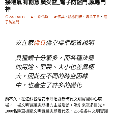
接地氣 有創意 廣受益_電子防盜門,感應門
神
2021-08-19
生活情報
佛具
、
感應門神
、
職業工會
、
電
子防盜門
※在家
佛具
佛堂標準配置說明
具種類十分繁多，而各種法器
的用途、型製、大小也差異極
大，因此在不同的時空因緣
中，也產生了許多的變化
前不久，在江蘇省淮安市盱眙縣新時代文明實踐中心廣
場，一場文明實踐志願接力主題活動，吸引來眾多目光。
1000名縣直機關文明實踐志願者代表、255名各村文明實踐