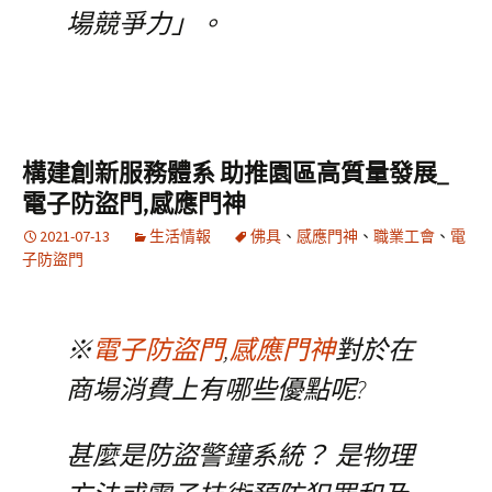
場競爭力」。
構建創新服務體系 助推園區高質量發展_
電子防盜門,感應門神
2021-07-13
生活情報
佛具
、
感應門神
、
職業工會
、
電
子防盜門
※
電子防盜門
,
感應門神
對於在
商場消費上有哪些優點呢?
甚麼是防盜警鐘系統？ 是物理