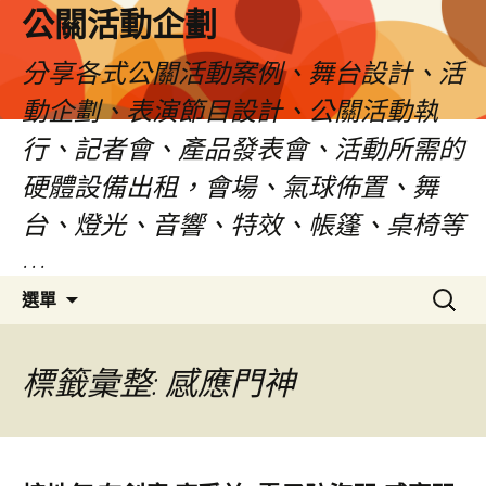
公關活動企劃
分享各式公關活動案例、舞台設計、活
動企劃、表演節目設計、公關活動執
行、記者會、產品發表會、活動所需的
硬體設備出租，會場、氣球佈置、舞
台、燈光、音響、特效、帳篷、桌椅等
…
跳
搜
選單
至
尋
主
關
要
鍵
標籤彙整: 感應門神
內
字:
容