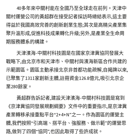
40多年來中關村能在全國乃至全球走在前列。天津中
關村運營公司的黃超群在接受記者採訪時總結表示,這主要
得益於我國高效完善的創新創業生態;其次是高精尖產業集
聚升溫形成,促進科技成果轉化升級;另外,是產業全生命周
期服務體系的構建。
天津濱海-中關村科技園是在國家京津冀協同發展大
戰略下,由北京市和天津市、中關村與濱海新區合作共建的
示範園區。園區主動承接北京非首都功能疏解,自揭牌以來,
已聚集了1311家創新主體,註冊資金126.8億元,吸引北京企
業280餘家。
黃超群告訴記者,建設天津濱海-中關村科技園是寫到
《京津冀協同發展規劃綱要》文件中的重要指示,是京津冀
產業轉移承接重點平台“2+4+N”之一。作為園區的運營主
體,我們按照“引高端、搭平台、強服務、做示範”的運營思
路,做到了四個“協同”,也因此取得了些許成就。