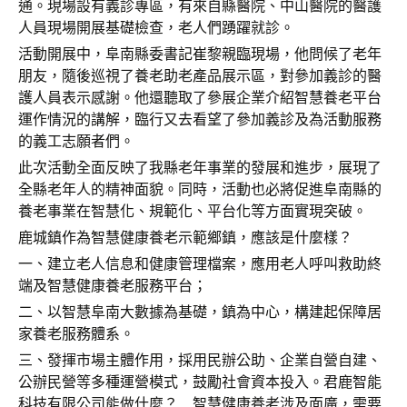
通。現場設有義診專區，有來自縣醫院、中山醫院的醫護
人員現場開展基礎檢查，老人們踴躍就診。
活動開展中，阜南縣委書記崔黎親臨現場，他問候了老年
朋友，隨後巡視了養老助老產品展示區，對參加義診的醫
護人員表示感謝。他還聽取了參展企業介紹智慧養老平台
運作情況的講解，臨行又去看望了參加義診及為活動服務
的義工志願者們。
此次活動全面反映了我縣老年事業的發展和進步，展現了
全縣老年人的精神面貌。同時，活動也必將促進阜南縣的
養老事業在智慧化、規範化、平台化等方面實現突破。
鹿城鎮作為智慧健康養老示範鄉鎮，應該是什麼樣？
一、建立老人信息和健康管理檔案，應用老人呼叫救助終
端及智慧健康養老服務平台；
二、以智慧阜南大數據為基礎，鎮為中心，構建起保障居
家養老服務體系。
三、發揮市場主體作用，採用民辦公助、企業自營自建、
公辦民營等多種運營模式，鼓勵社會資本投入。君鹿智能
科技有限公司能做什麼？ 智慧健康養老涉及面廣，需要