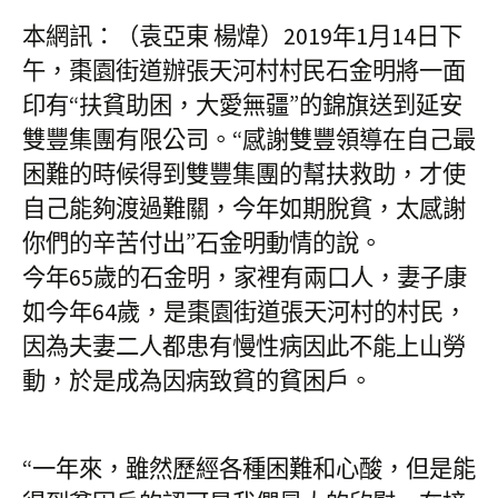
本網訊：（袁亞東 楊煒）2019年1月14日下
午，棗園街道辦張天河村村民石金明將一面
印有“扶貧助困，大愛無疆”的錦旗送到延安
雙豐集團有限公司。“感謝雙豐領導在自己最
困難的時候得到雙豐集團的幫扶救助，才使
自己能夠渡過難關，今年如期脫貧，太感謝
你們的辛苦付出”石金明動情的說。
今年65歲的石金明，家裡有兩口人，妻子康
如今年64歲，是棗園街道張天河村的村民，
因為夫妻二人都患有慢性病因此不能上山勞
動，於是成為因病致貧的貧困戶。
“一年來，雖然歷經各種困難和心酸，但是能