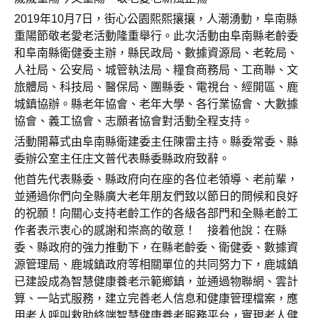
2019年10月7日，街心公園熙熙攘攘，人潮湧動，阜南縣
重陽節敬老愛老活動隆重舉行。此次活動由阜南縣老齡委
和阜南縣衛健委主辦，縣民政局、數據資源局、老乾局、
人社局、公安局、城管執法局、糧食商務局、工商聯、文
旅體局、科技局、醫保局、團縣委、電視台、經開區、鹿
城鎮協辦。縣老年協會、老年大學、各行業協會、大數據
協會、義工協會、志願者協會對活動全程支持。
活動開幕式由阜南縣衛建委主任陳雷主持。縣委常委、縣
委辦公室主任庄文普代表縣委縣政府致辭。
他首先代表縣委、縣政府向在座的各位老領導、老前輩，
並通過你們向全縣廣大老年朋友們致以節日的問候和良好
的祝願！向關心支持老齡工作的各級各部門和全縣老齡工
作者表示衷心的感謝和崇高的敬意！ 接着他說：在縣
委、縣政府的強力推動下，在縣老齡委、衛健委、數據資
源管理局、鹿城鎮政府等相關單位的共同努力下，鹿城鎮
已建設成為智慧健康養老示範鄉鎮，並通過物聯網、雲計
算、一站式服務，建立完善老人信息和健康管理檔案，應
用老人呼叫救助終端智慧健康養老服務平台，實現老人健