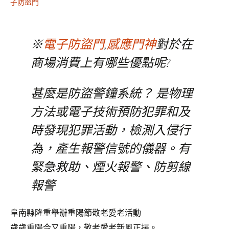
子防盜門
※
電子防盜門
,
感應門神
對於在
商場消費上有哪些優點呢?
甚麼是防盜警鐘系統？ 是物理
方法或電子技術預防犯罪和及
時發現犯罪活動，檢測入侵行
為，產生報警信號的儀器。有
緊急救助、煙火報警、防剪線
報警
阜南縣隆重舉辦重陽節敬老愛老活動
歲歲重陽今又重陽，敬老愛老新風正揚。