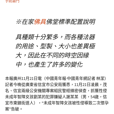
子防盜門
※在家
佛具
佛堂標準配置說明
具種類十分繁多，而各種法器
的用途、型製、大小也差異極
大，因此在不同的時空因緣
中，也產生了許多的變化
本報廣州11月21日電（中國青年報·中國青年網記者 林潔）
記者今晚從廣東省信宜市公安局獲悉，11月21日凌晨，茂
名、信宜兩級公安機關專案組民警經縝密偵查，抓獲性侵
未成年智障女孩劉某的犯罪嫌疑人謝某某（男，54歲，信
宜市東鎮街道人），“未成年智障女孩被性侵導致二次懷孕
案”告破。