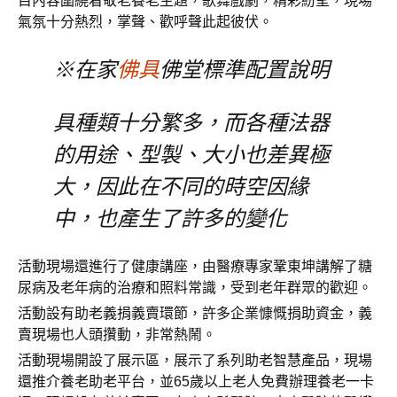
目內容圍繞着敬老養老主題，歌舞戲劇，精彩紛呈，現場
氣氛十分熱烈，掌聲、歡呼聲此起彼伏。
※在家
佛具
佛堂標準配置說明
具種類十分繁多，而各種法器
的用途、型製、大小也差異極
大，因此在不同的時空因緣
中，也產生了許多的變化
活動現場還進行了健康講座，由醫療專家鞏東坤講解了糖
尿病及老年病的治療和照料常識，受到老年群眾的歡迎。
活動設有助老義捐義賣環節，許多企業慷慨捐助資金，義
賣現場也人頭攢動，非常熱鬧。
活動現場開設了展示區，展示了系列助老智慧產品，現場
還推介養老助老平台，並65歲以上老人免費辦理養老一卡