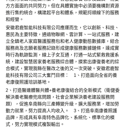
方方面面的共同努力。但在具體實施中必須要機構對資源
進行集約統合，構建起平台和體系，規範捋順線下的服務
和經營。
安徽君鹿智能科技有限公司應運而生，它以創新、科技、
惠民為主要特徵，通過物聯網、雲計算、一站式服務，建
立全鎮老人家庭醫護服務包和老人健康動態數據庫，結合
服務商及志願者服務記錄形成健康服務數據鏈條，達成實
時行為軌跡監測，線上子女互通，打通一站式緊救救援系
統，建設智慧居家養老服務綜合體，摸索出康復養老的綜
合模式，實現我縣在醫改之後的又一次突破。安徽君鹿智
能科技有限公司三大奮鬥目標： 1、打造面向全省的養
老康復照護培訓基地。
2、打造醫連體醫共體+養老康復結合的全新模式（衛健委
解決養老醫療兜底問題，社會企業解決養老建設服務問
題），促進阜南縣向三產轉變升級，擴大服務業，增加勞
動力就業，努力提高人均收入。 3、打造阜南康養照護
品牌，形成具有阜南特色品牌化、系統化、標準化的模
式，努力實現模式複製輸出。