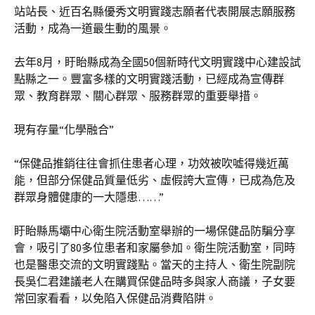
站站長、近百名縣優秀文明實踐志願者代表開展志願服務
活動，成為一道最生動的風景。
去年8月，盱眙縣成為全國50個新時代文明實踐中心建設試
點縣之一。豐富多樣的文明實踐活動，已經成為宣傳群
眾、教育群眾、關心群眾、服務群眾的重要舉措。
現有存量“化學融合”
“保健品推銷往往會抓住患者心理，功效被吹噓得幾近萬
能，但部分保健品質量低劣、虛假誇大宣傳，已成為危及
群眾身體健康的一大隱患……”
盱眙縣馬壩中心衛生院活動室舉辦的一場保健品防騙分享
會，吸引了80多位患者和家屬參加。衛生院活動室，同時
也是醫患交流的文明實踐點。當天的主持人、衛生院副院
長吳仁君建議老人在購買保健品時多與家人商議，子女要
常回家看看，以免陷入保健品消費陷阱。