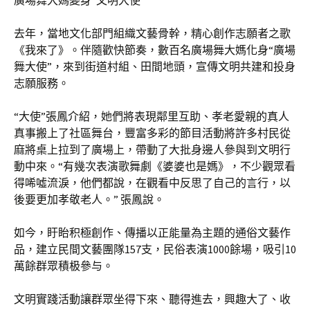
廣場舞大媽變身“文明大使”
去年，當地文化部門組織文藝骨幹，精心創作志願者之歌
《我來了》。伴隨歡快節奏，數百名廣場舞大媽化身“廣場
舞大使”，來到街道村組、田間地頭，宣傳文明共建和投身
志願服務。
“大使”張鳳介紹，她們將表現鄰里互助、孝老愛親的真人
真事搬上了社區舞台，豐富多彩的節目活動將許多村民從
麻將桌上拉到了廣場上，帶動了大批身邊人參與到文明行
動中來。“有幾次表演歌舞劇《婆婆也是媽》，不少觀眾看
得唏噓流淚，他們都說，在觀看中反思了自己的言行，以
後要更加孝敬老人。” 張鳳說。
如今，盱眙积極創作、傳播以正能量為主題的通俗文藝作
品，建立民間文藝團隊157支，民俗表演1000餘場，吸引10
萬餘群眾積极參与。
文明實踐活動讓群眾坐得下來、聽得進去，興趣大了、收