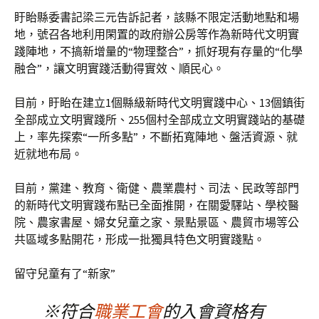
盱眙縣委書記梁三元告訴記者，該縣不限定活動地點和場
地，號召各地利用閑置的政府辦公房等作為新時代文明實
踐陣地，不搞新增量的“物理整合”，抓好現有存量的“化學
融合”，讓文明實踐活動得實效、順民心。
目前，盱眙在建立1個縣級新時代文明實踐中心、13個鎮街
全部成立文明實踐所、255個村全部成立文明實踐站的基礎
上，率先探索“一所多點”，不斷拓寬陣地、盤活資源、就
近就地布局。
目前，黨建、教育、衛健、農業農村、司法、民政等部門
的新時代文明實踐布點已全面推開，在關愛驛站、學校醫
院、農家書屋、婦女兒童之家、景點景區、農貿市場等公
共區域多點開花，形成一批獨具特色文明實踐點。
留守兒童有了“新家”
※符合
職業工會
的入會資格有