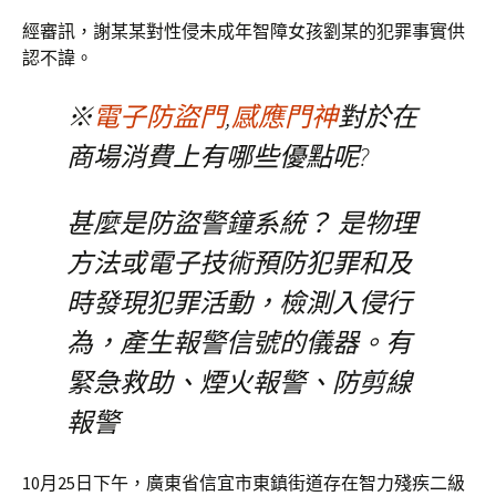
經審訊，謝某某對性侵未成年智障女孩劉某的犯罪事實供
認不諱。
※
電子防盜門
,
感應門神
對於在
商場消費上有哪些優點呢?
甚麼是防盜警鐘系統？ 是物理
方法或電子技術預防犯罪和及
時發現犯罪活動，檢測入侵行
為，產生報警信號的儀器。有
緊急救助、煙火報警、防剪線
報警
10月25日下午，廣東省信宜市東鎮街道存在智力殘疾二級