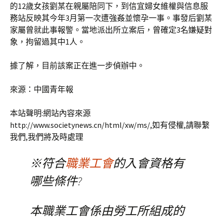
的12歲女孩劉某在親屬陪同下，到信宜婦女維權與信息服
務站反映其今年3月第一次遭強姦並懷孕一事。事發后劉某
家屬曾就此事報警。當地派出所立案后，曾確定3名嫌疑對
象，拘留過其中1人。
據了解，目前該案正在進一步偵辦中。
來源：中國青年報
本站聲明:網站內容來源
http://www.societynews.cn/html/xw/ms/,如有侵權,請聯繫
我們,我們將及時處理
※符合
職業工會
的入會資格有
哪些條件?
本職業工會係由勞工所組成的