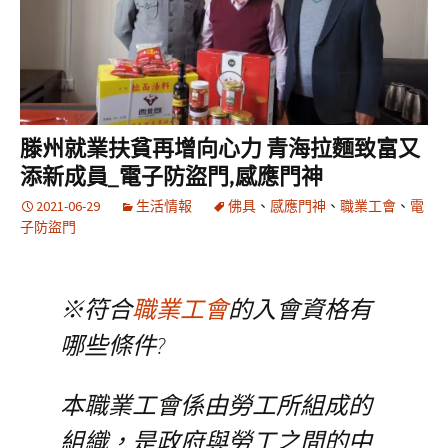
滕州就業扶貧再增向心力 青海拉麵致富又
添新成員_電子防盜門,感應門神
2021-06-29
生活情報
佛具
、
感應門神
、
職業工會
、
電
子防盜門
※符合
職業工會
的入會資格有
哪些條件?
本職業工會係由勞工所組成的
組織，是政府與勞工之間的中