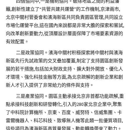
四個協同中,一是機制協同。破除地區之間的利益藩
籬,創新性建立了“共管共建共運營”的工作機制,京津兩市,
北京中關村管委會和濱海新區共同負責園區管理,共同設立
市場化運營平台,這在國內來說都是非常大膽的探索和嘗試,
向改革創新要動力,從頂層設計層面保障了市場要素資源的
有效配置。
二是政策協同。濱海中關村积極探索將中關村與濱海
新區先行先試政策的交叉疊加覆蓋,制定了支持園區創新發
展的若干措施,包括加大財政支持、擴大對外開放、優化人
才環境、強化科技金融等方面,為北京疏解的創新企業和創
新人才引入提供了非常給力的條件與支持。
三是產業協同。園區主動承接北京非首都功能疏解,重
點承接科技創新和研發轉化,引入的280家北京企業中,聚集
了中科院計算機所、京東、百度、威努特、信威集團、卡
雷爾機器人、科芯科技、致導無人機等此類一批優質項目,
這些項目為濱海新區高質量發展、動能轉換帶來了動力。