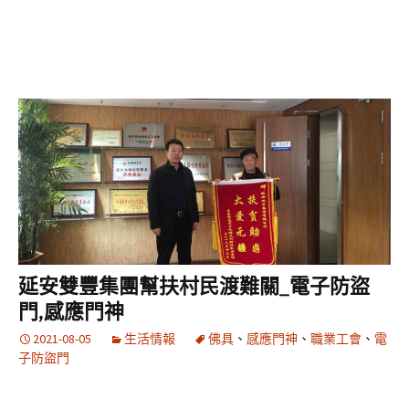
延安雙豐集團幫扶村民渡難關_電子防盜
門,感應門神
2021-08-05
生活情報
佛具
、
感應門神
、
職業工會
、
電
子防盜門