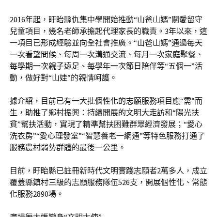
2016年起，盱眙縣仇集中學開始推動“山爸山媽”關愛留守
兒童項目，幾名老師承擔起代理家長的職責。3年以來，這
一項目已形成經驗並向全社會推廣。“山爸山媽”通過每天
一次看望問候、每周一次溝通交流、每月一次家庭聚餐、
每學期一次親子遠足、每學年一次節日陪伴等“五個一”活
動，做好對“山娃”的親情呵護。
據介紹，目前已有一大批個性化的志願服務項目應“需”而
生，助推了鄉村振興：持續開展的文明大走訪和“陽光扶
貧”幫扶活動，實現了精準幫扶困難群眾經濟發展；“愛心
洗衣房”“愛心理發室”“智慧養老一網通”等特色服務打通了
服務農村弱勢群體的最後一公里。
目前，盱眙縣已註冊新時代文明實踐志願者2萬多人，成立
覆蓋縣鎮村三級的志願服務隊伍526支，開展個性化、常態
化服務2890場。