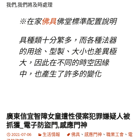
我們,我們將及時處理
※在家
佛具
佛堂標準配置說明
具種類十分繁多，而各種法器
的用途、型製、大小也差異極
大，因此在不同的時空因緣
中，也產生了許多的變化
廣東信宜智障女童遭性侵案犯罪嫌疑人被
抓獲_電子防盜門,感應門神
2021-07-06
生活情報
佛具
、
感應門神
、
職業工會
、
電