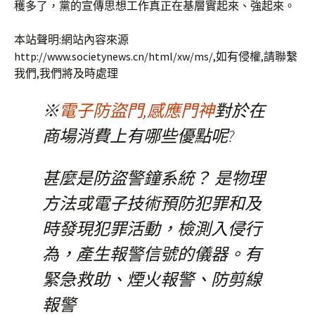
穫多了，黨的宣傳思想工作真正在基層實起來、強起來。
本站聲明:網站內容來源
http://www.societynews.cn/html/xw/ms/,如有侵權,請聯繫
我們,我們將及時處理
※
電子防盜門
,
感應門神
對於在
商場消費上有哪些優點呢?
甚麼是防盜警鐘系統？ 是物理
方法或電子技術預防犯罪和及
時發現犯罪活動，檢測入侵行
為，產生報警信號的儀器。有
緊急救助、煙火報警、防剪線
報警