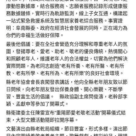
康動態數據庫，結合服務商、志願者服務記錄形成健康服
務數據鏈條，實時行為軌跡監測，線上子女互通，構建起
一站式緊急救援系統及智慧居家養老綜合服務。事實證
明：阜南縣委、政府在經濟社會發展的同時，正在竭力為
你們的幸福生活做好保障。
最後他倡議：要在全社會營造充分理解和尊重老年人的氛
圍，發揚尊老、愛老、助老、敬老的優良傳統，熱情關心
和照顧老年人，維護老年人的合法權益，切實為他們解決
實際問題，為老同志創造“老有所養、老有所醫、老有所
教、老有所學、老有所為、老有所樂”的良好社會環境。
縣老年協會會長袁闖發表講話，他向全縣老年朋友致以節
日問候，向老年朋友發出保養身體、開心樂觀、不斷學
習、豐富生活的倡議。 縣政協副主席閆俊濤，老幹部李
穎、孟獻申等參加了開幕式。
縣衛建委主任陳雷宣布“重陽節愛老敬老活動”開幕儀式結
束，大型文體活動隨即拉開序幕。
文藝演出由縣老乾局組織，節目豐富，形式多樣。演出節