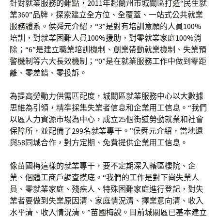
針對就業服務的難點，2011年起蘭州市城關區打造“民生就
業360”品牌，探索建立全方位、全覆蓋、一站式公共就業
服務體系。侯舜元介紹，“3”是對有培訓意願的人員100%
培訓，對就業困難人員100%援助，對零就業家庭100%消
除；“6”是建立職業培訓機制、創業帶動就業機制、失業預
警機制等六大長效機制；“0”是在就業服務工作中做到零距
離、零差錯、零投訴。
為提高勞動力供需匹配度，城關區就業服務中心以大數據
思維為引領，精準採集失業者信息和企業用工信息。“我們
以區人力資源市場為中心，成立25個街道勞動就業和社會
保障所，並配備了299名就業專干。”侯舜元介紹，當地還
與58同城合作，對方定期、免費提供企業用工信息。
像苗國梅這樣的就業專干，要不定期深入轄區樓院、企
業、個體工商戶調查摸底。“我們的工作是對下崗失業人
員、零就業家庭、殘疾人、特殊困難家庭進行登記，對失
業者要做到失業原因清、家庭情況清、擇業意向清、收入
水平清、收入情況清。”苗國梅說。目前城關區已基本建立