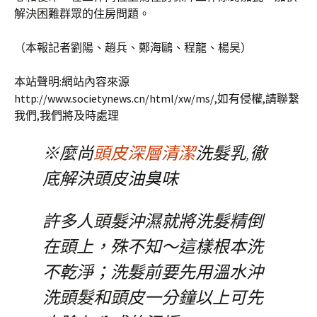
解決困難群眾的住房問題。
（本報記者劉陽、趙兵、鄭海鷗、程龍、楊昊）
本站聲明:網站內容來源
http://www.societynews.cn/html/xw/ms/,如有侵權,請聯繫
我們,我們將及時處理
※麼尚
頭皮深層清潔
洗髮乳,徹
底解決頭皮油臭味
許多人頭髮沖濕就將洗髮精倒
在頭上，殊不知～這樣根本洗
不乾淨；洗髮前要先用溫水沖
洗頭髮和頭皮一分鐘以上可先