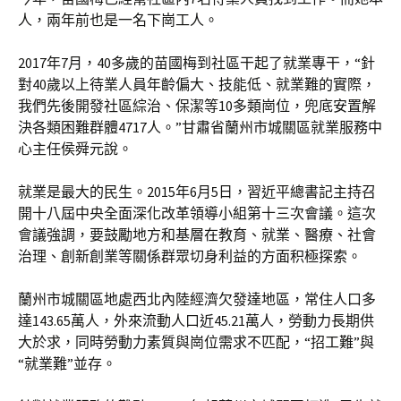
人，兩年前也是一名下崗工人。
2017年7月，40多歲的苗國梅到社區干起了就業專干，“針
對40歲以上待業人員年齡偏大、技能低、就業難的實際，
我們先後開發社區綜治、保潔等10多類崗位，兜底安置解
決各類困難群體4717人。”甘肅省蘭州市城關區就業服務中
心主任侯舜元說。
就業是最大的民生。2015年6月5日，習近平總書記主持召
開十八屆中央全面深化改革領導小組第十三次會議。這次
會議強調，要鼓勵地方和基層在教育、就業、醫療、社會
治理、創新創業等關係群眾切身利益的方面积極探索。
蘭州市城關區地處西北內陸經濟欠發達地區，常住人口多
達143.65萬人，外來流動人口近45.21萬人，勞動力長期供
大於求，同時勞動力素質與崗位需求不匹配，“招工難”與
“就業難”並存。