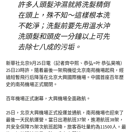
許多人頭髮沖濕就將洗髮精倒
在頭上，殊不知～這樣根本洗
不乾淨；洗髮前要先用溫水沖
洗頭髮和頭皮一分鐘以上可先
去除七八成的污垢。
新華社北京9月25日電（記者齊中熙、恭弘=叶 恭弘昊鳴）
25日23時許，隨着最後一架飛機從北京南苑機場起飛，經
過短暫飛行后降落在北京大興國際機場。中國首座百年歷
史的南苑機場正式關閉。
百年機場正式謝幕，大興機場全面啟航。
25日，北京大興機場正式投運並通航，南苑機場也迎來了
最後一天民航運營。當日出港航班37架，進港航班38架，
共安全保障75架次航班起降，旅客吞吐量約為11500人。最