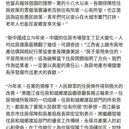
他當兵報效祖國的理想。黨的十八大以來，各類保障性住
房政策的貫徹落實讓老百姓住有所居，心有所安。也正是
因為這些惠民政策，青年們可以安心在大城市奮鬥打拚，
老年人也能在家鄉安享天倫。”
“新中國成立70年來，中國的住房市場發生了巨大變化，人
均住房建築面積翻了幾倍，可謂奇迹。”江西省上饒市房地
產估價與經紀行業協會會長陳康美說，“房子是用來住的，
不是用來炒的，這為破解當下住房問題指明了方向。我們
作為從業者，一定要以高度的責任心，為房地產市場健康
有序發展作出更大的貢獻。”
“70年來，在黨的領導下，人民群眾的住房條件得到極大的
改善。”黑龍江省住房和城鄉建設廳原廳長楊占報表示，住
房領域所取得的一切成績，住房和城鄉建設部門的所有努
力，都是為了實現人民群眾“住有所居”的夢想。而江蘇省
南京市住房保障和房產局局長郭宏定則表示，將繼續發揚
住房和城鄉建設部門的優良工作傳統，永葆共產黨人的初
心和使命，在工作崗位上為住房保障工作添磚加瓦，加快