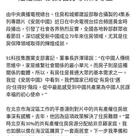
由中央廣播電視總台、住房和城鄉建設部聯合攝製的4集系
列專題片《安居中國》近日在中央電視台綜合頻道黃金時
段播出，引發了社會各界熱烈反響，全國各地幹部群眾收
看節目，深切感受新中國成立70年來住房領域，尤其是住
房保障領域取得的輝煌成就。
91科技集團黨支部書記、董事長許澤瑋說：“在中國人傳統
思維中，家是維繫社會關係的最小單元，而房子則是這種
關係的載體，所以，有房住是普通大眾的基本需求之一。
我從《安居中國》中看到，我們國家已經從‘有房住’邁
向‘住得好’階段，從中最能感受到中國共產黨為中國人民謀
幸福的初心使命。”
在北京市海淀區工作的平善濤則對片中的共有產權住房故
事深有感觸，去年，他因為這項政策解決了住房難題。“當
時北京有30%的共有產權住房房源分配給非京籍家庭，我
也如願以償在海淀區購買了一套兩居室。下一步我準備和