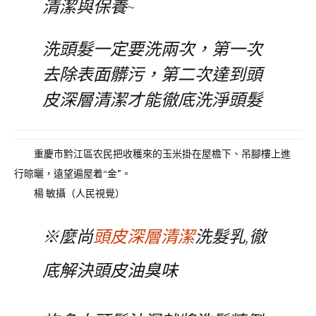
清潔與保養~
洗頭髮一定要洗兩次，第一次
去除表面髒污，第二次達到頭
皮深層清潔才能徹底洗淨頭髮
重慶市黔江區农民把收穫來的玉米掛在屋檐下、吊腳樓上進
行晾曬，遠望遍屋着“金”。
楊 敏攝（人民視覺）
※麼尚
頭皮深層清潔
洗髮乳,徹
底解決頭皮油臭味