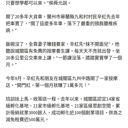
只要想學都可以來。”侯舜元說。
開了20多年大貨車，蘭州市皋蘭縣九和村村民辛紅先去年
把車賣了，“開了這麼多年車，落下了嚴重的頸肩腰椎疾
病。”
飯碗沒了，全靠妻子賺錢養家，辛紅先“抹不開面兒”，他
聽說城關區有免費的按摩養生課，每天天不亮就出發，坐
20多公里公交車來上課，“一節課沒落，踏踏實實學了一個
月。”
今年9月，辛紅先和朋友在城關區九州中路開了一家按摩
店，“開門紅，第一個月就賺了1萬多元！”
培訓扶上馬，政策送一程。去年以來，城關區認定14家省
級孵化基地、21家市級孵化基地、21家區級眾創空間，累
計吸納就業3000餘人，成功孵化近100個創業項目，併為之
減免稅費近500萬元。