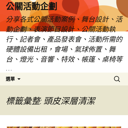
公關活動企劃
分享各式公關活動案例、舞台設計、活
動企劃、表演節目設計、公關活動執
行、記者會、產品發表會、活動所需的
硬體設備出租，會場、氣球佈置、舞
台、燈光、音響、特效、帳篷、桌椅等
…
跳
搜
選單
至
尋
主
關
要
鍵
標籤彙整: 頭皮深層清潔
內
字:
容