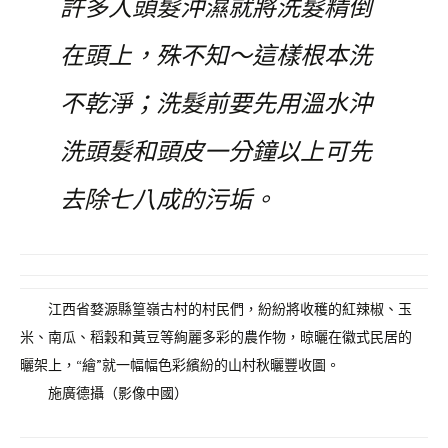
許多人頭髮沖濕就將洗髮精倒
在頭上，殊不知～這樣根本洗
不乾淨；洗髮前要先用溫水沖
洗頭髮和頭皮一分鐘以上可先
去除七八成的污垢。
江西省婺源縣篁嶺古村的村民們，紛紛將收穫的紅辣椒、玉
米、南瓜、稻穀和黃豆等絢麗多彩的農作物，晾曬在徽式民居的
曬架上，“繪”就一幅幅色彩繽紛的山村秋曬豐收圖。
施廣德攝（影像中國）