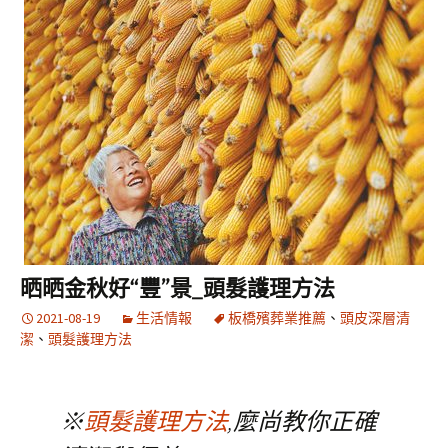
晒晒金秋好“豐”景_頭髮護理方法
2021-08-19
生活情報
板橋殯葬業推薦
、
頭皮深層清
潔
、
頭髮護理方法
※
頭髮護理方法
,麼尚教你正確