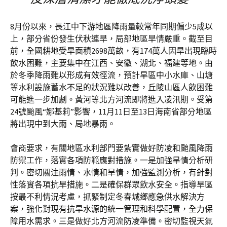
8月份以來，長江中下游地區降雨量較常年同期偏少5成以
上，部分省份發生伏秋連旱，局部地區旱情嚴重。截至目
前，全國耕地受旱面積2698萬畝，有174萬人因旱出現臨時
飲水困難，主要集中在江西、安徽、湖北、福建等地。由
於冬季降雨難以形成有效徑流，預計旱區中小水庫、山塘
等水利設施蓄水不足的狀況難以改善，丘陵山區人飲困難
可能進一步加劇。黃河等北方河流即將進入凌汛期。受第
24號颱風“娜基莉”影響，11月11日至13日海南省部分地區
將出現中到大雨、局地暴雨。
會商要求，有關地區水利部門要紮實做好防凌和颱風降雨
防禦工作，落實各項防範應對措施。一是加強旱情分析研
判。密切關注雨情、水情和旱情，加強監測分析，有針對
性落實各項抗旱措施。二是確保群眾飲水安全。指導旱區
按最不利情況考慮，抓緊制定冬春城鄉應急供水解決方
案，強化對現有抗旱水源的統一管理和科學配置，全力保
障用水需求。三是做好北方河流防凌準備。密切監視天氣