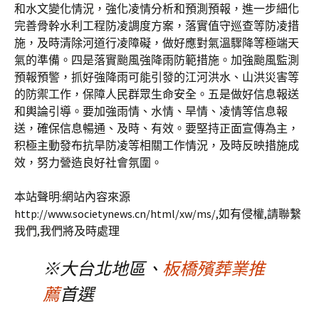
和水文變化情況，強化凌情分析和預測預報，進一步細化
完善骨幹水利工程防凌調度方案，落實值守巡查等防凌措
施，及時清除河道行凌障礙，做好應對氣溫驟降等極端天
氣的準備。四是落實颱風強降雨防範措施。加強颱風監測
預報預警，抓好強降雨可能引發的江河洪水、山洪災害等
的防禦工作，保障人民群眾生命安全。五是做好信息報送
和輿論引導。要加強雨情、水情、旱情、凌情等信息報
送，確保信息暢通、及時、有效。要堅持正面宣傳為主，
积極主動發布抗旱防凌等相關工作情況，及時反映措施成
效，努力營造良好社會氛圍。
本站聲明:網站內容來源
http://www.societynews.cn/html/xw/ms/,如有侵權,請聯繫
我們,我們將及時處理
※大台北地區、
板橋殯葬業推
薦
首選