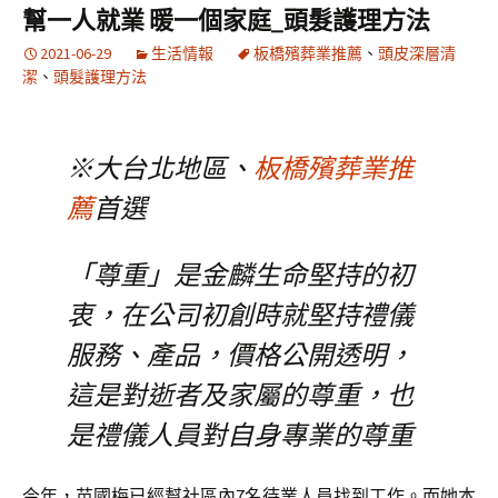
幫一人就業 暖一個家庭_頭髮護理方法
2021-06-29
生活情報
板橋殯葬業推薦
、
頭皮深層清
潔
、
頭髮護理方法
※大台北地區、
板橋殯葬業推
薦
首選
「尊重」是金麟生命堅持的初
衷，在公司初創時就堅持禮儀
服務、產品，價格公開透明，
這是對逝者及家屬的尊重，也
是禮儀人員對自身專業的尊重
今年，苗國梅已經幫社區內7名待業人員找到工作。而她本