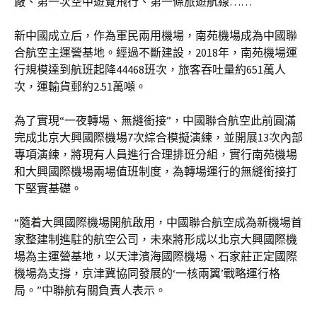
廠、第一次空中遊覽飛行、第一條旅遊航線……
新中國成立后，作為軍民兩用機場，南苑機場成為中國聯
合航空主運營基地。經過不斷建設，2018年，南苑機場運
行規模達到航班起降44468班次，旅客吞吐量約651萬人
次，運輸貨郵約2.51萬噸。
為了實現“一夜轉場、無縫銜接”，中國聯合航空此前圓滿
完成北京大興國際機場7次綜合模擬演練，並開展13次內部
專項演練，將現有人員進行合理排班分組，實行南苑機場
和大興國際機場兩場值班制度，為轉場運行的無縫銜接打
下堅實基礎。
“隨着大興國際機場開航啟用，中國聯合航空成為新機場首
家整建制進駐的航空公司，未來將形成以北京大興國際機
場為主運營基地，以天津濱海國際機場、石家莊正定國際
機場為支撐，京津冀協同發展的‘一核兩翼’戰略運行格
局。”中聯航有關負責人表示。