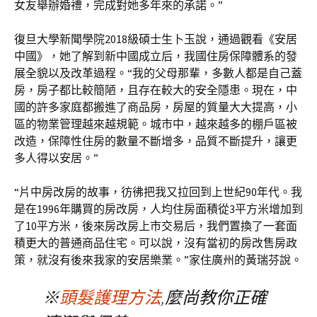
女友舉辦婚禮，完成對她多年來的承諾。”
復旦大學新聞學院2018級碩士生卜玉說，通過觀看《安居
中國》，她了解到新中國成立后，我國住房保障體系的發
展全貌以及改革過程。“我的父母那輩，多數人都是自己蓋
房，房子都比較簡陋，且存在較大的安全隱患。現在，中
國的許多家庭都搬進了商品房，房屋的質量大大提高，小
區的物業管理越來越規範。城市中，越來越多的棚戶區被
改造，保障性住房的數量不斷增多，品質不斷提升，讓更
多人得以安居。”
“片中房改房的故事，彷彿把我又拉回到上世紀90年代。我
是在1996年購買的房改房，人均住房面積從3平方米增加到
了10平方米，後來房改房上市交易后，我們置換了一套面
積更大的普通商品住宅。可以說，沒有當初的房改售房政
策，就沒有後來我家的安居樂業。”家住廣州的黃瑞芬說。
※
頭髮護理方法
,麼尚教你正確