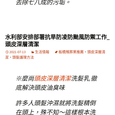
去除七八成的污垢。
水利部安排部署抗旱防凌防颱風防禦工作_
頭皮深層清潔
2021-07-13
生活情報
板橋殯葬業推薦
、
頭皮深層清
潔
、
頭髮護理方法
※麼尚
頭皮深層清潔
洗髮乳,徹
底解決頭皮油臭味
許多人頭髮沖濕就將洗髮精倒
在頭上，殊不知～這樣根本洗