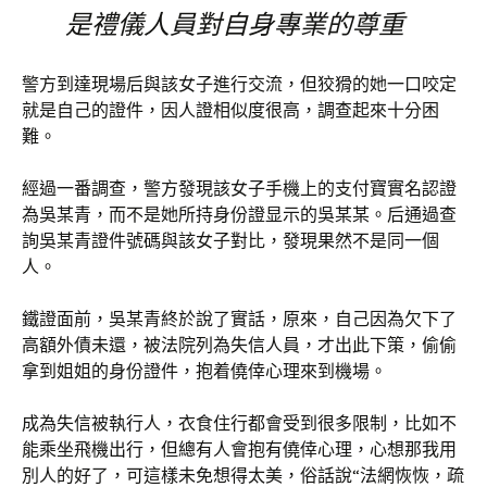
是禮儀人員對自身專業的尊重
警方到達現場后與該女子進行交流，但狡猾的她一口咬定
就是自己的證件，因人證相似度很高，調查起來十分困
難。
經過一番調查，警方發現該女子手機上的支付寶實名認證
為吳某青，而不是她所持身份證显示的吳某某。后通過查
詢吳某青證件號碼與該女子對比，發現果然不是同一個
人。
鐵證面前，吳某青終於說了實話，原來，自己因為欠下了
高額外債未還，被法院列為失信人員，才出此下策，偷偷
拿到姐姐的身份證件，抱着僥倖心理來到機場。
成為失信被執行人，衣食住行都會受到很多限制，比如不
能乘坐飛機出行，但總有人會抱有僥倖心理，心想那我用
別人的好了，可這樣未免想得太美，俗話說“法網恢恢，疏