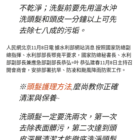
不乾淨；洗髮前要先用溫水沖
洗頭髮和頭皮一分鐘以上可先
去除七八成的污垢。
人民網北京11月8日電 據水利部網站消息 按照國家防總副
總指揮、水利部部長鄂竟平要求，國家防總秘書長、水利
部副部長兼應急部副部長恭弘=叶 恭弘建春11月8日主持召
開會商會，安排部署抗旱、防凌和颱風降雨防禦工作。
※
頭髮護理方法
,麼尚教你正確
清潔與保養~
洗頭髮一定要洗兩次，第一次
去除表面髒污，第二次達到頭
皮深層清潔才能徹底洗淨頭髮