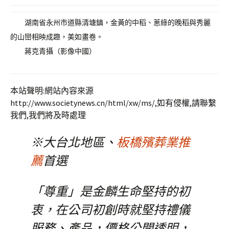
湖南省永州市道縣清塘鎮，金黃的中稻、蔥綠的晚稻與秀麗
的山巒相映成趣，美如畫卷。
蔣克青攝（影像中國）
本站聲明:網站內容來源
http://www.societynews.cn/html/xw/ms/,如有侵權,請聯繫
我們,我們將及時處理
※大台北地區、
板橋殯葬業推
薦
首選
「尊重」是金麟生命堅持的初
衷，在公司初創時就堅持禮儀
服務、產品，價格公開透明，