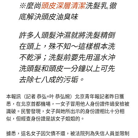
※麼尚
頭皮深層清潔
洗髮乳,徹
底解決頭皮油臭味
許多人頭髮沖濕就將洗髮精倒
在頭上，殊不知～這樣根本洗
不乾淨；洗髮前要先用溫水沖
洗頭髮和頭皮一分鐘以上可先
去除七八成的污垢。
本報訊（記者 恭弘=叶 恭弘婉）北京青年報記者昨日獲
悉，在北京首都機場，一女子冒用他人身份證件過安檢被
識破。民警發現，女子與她所出示的身份證相比十分相
似，但經查身份證是該女子姐姐的。
據悉，這名女子因欠債不還，被法院列為失信人員並限制