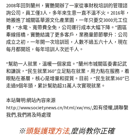
2008年回到蘭州，竇艷開辦了一家從事財稅培訓的管理諮
詢公司，員工僅3人，多年來生意一直不溫不火。2016年，
她搬進了城關區華源文化產業園，一年只要交3000元工位
費，“水電、寬帶費全免，公司運行成本大幅下降。”園區
牽線搭橋，竇艷結識了更多客戶，業務量節節攀升：公司
成立之初，一年開一次培訓班，人數不過五六十人，現在
每月都開班，每年培訓人次近千人。
“幫助一人就業，溫暖一個家庭。”蘭州市城關區委書記武
和謙說，“民生就業360”立足點在就業，用力點在服務，着
眼點在基層，核心是增量和提質。目前，“民生就業360”已
走過9個年頭，累計幫助超31萬人次實現就業。
本站聲明:網站內容來源
http://www.societynews.cn/html/xw/ms/,如有侵權,請聯繫
我們,我們將及時處理
※
頭髮護理方法
,麼尚教你正確